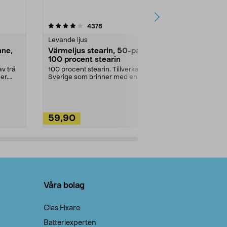
4.5av 5 stjärnor
recensioner
4.5
4378
2
Levande ljus
Rengöringsm
nne,
Värmeljus stearin, 50-pack,
Bikarbonat
100 procent stearin
Ett allsidigt 
städning och 
v trä
100 procent stearin. Tillverkade i
ute. Städa med
er.
Sverige som brinner med en
vacker och sotfri ...
59,90
49,90
Lägg i varukorg
Lägg
Våra bolag
Clas Fixare
Batteriexperten