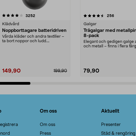
4.5av 5 stjärnor
recensioner
4.0av 5 stjärnor
recensioner
3252
256
Klädvård
Galgar
Noppborttagare batteridriven
Trägalgar med metallpi
8-pack
Vårda kläder och andra textilier –
ta bort noppor och ludd.
Elegant och gedigen galge a
Noppborttagaren fräs...
och metall – finns i flera färg
Galge med sv...
149,90
79,90
199,90
Lägg i varukorg
Lägg i varukorg
o
Om oss
Aktuellt
egistrera
Om oss
Presenter
enord
Press
Städ & rengöring