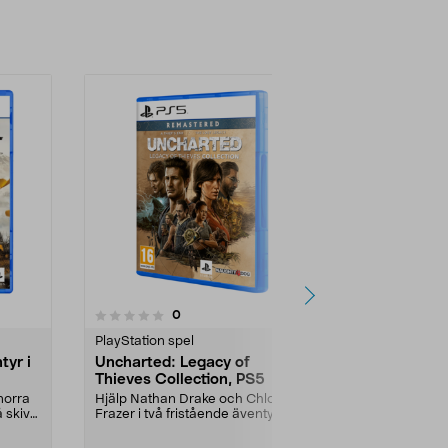
-40%
4.0 av 5 stjärnor
5.0
1
recensioner
0
PlayStation spel
PlayStation s
tyr i
Uncharted: Legacy of
EA Sports F
Thieves Collection, PS5
PEGI 3
norra
Hjälp Nathan Drake och Chloe
Autentiska d
å skiva
Frazer i två fristående äventyr.
herrkarriärlä
Inkluderar både Un...
både dagens
stjär...