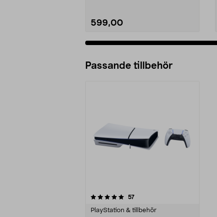
599,00
Passande tillbehör
0av 5 stjärnor
recensioner
57
PlayStation & tillbehör