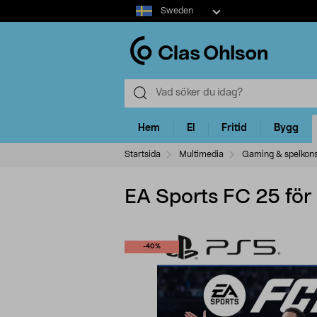
Select
Sweden
market
Hem
El
Fritid
Bygg
Startsida
Multimedia
Gaming & spelkons
EA Sports FC 25 för
-40%