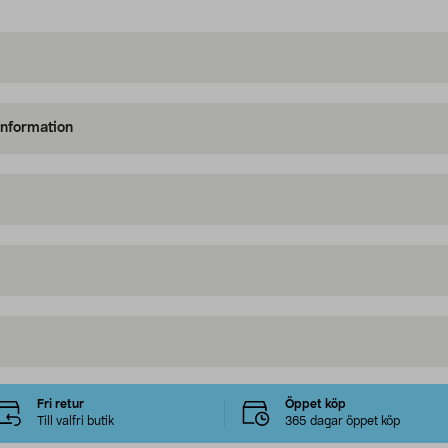
information
Fri retur
Öppet köp
Till valfri butik
365 dagar öppet köp