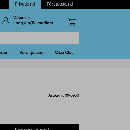
Privatkund
Företagskund
Välkommen
Logga in/Bli medlem
nden
Våra tjänster
Club Clas
Artikelnr:
39-3956
Lägg i varukorg
(1)