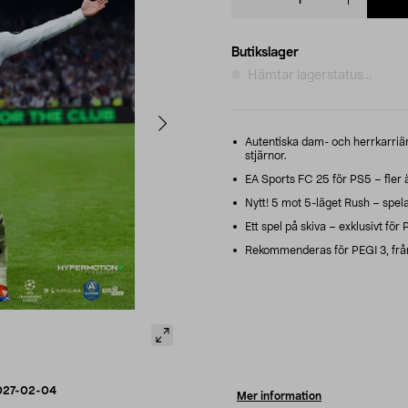
quantity
Butikslager
Hämtar lagerstatus...
Autentiska dam- och herrkarriä
stjärnor.
EA Sports FC 25 för PS5 – fler 
Nytt! 5 mot 5-läget Rush – spe
Ett spel på skiva – exklusivt för 
Rekommenderas för PEGI 3, från
027-02-04
Mer information