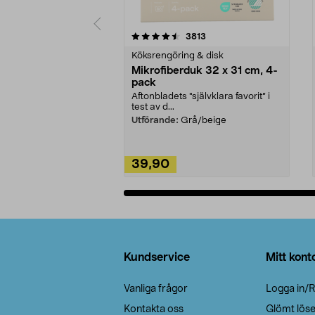
5av 5 stjärnor
4.0av 5 stjärnor
recensioner
3813
Köksrengöring & disk
Mikrofiberduk 32 x 31 cm, 4-
pack
Aftonbladets "självklara favorit” i
test av d...
Utförande:
Grå/beige
39,90
Lägg i varukorg
Sidfot
Kundservice
Mitt kont
Vanliga frågor
Logga in/R
Kontakta oss
Glömt lös