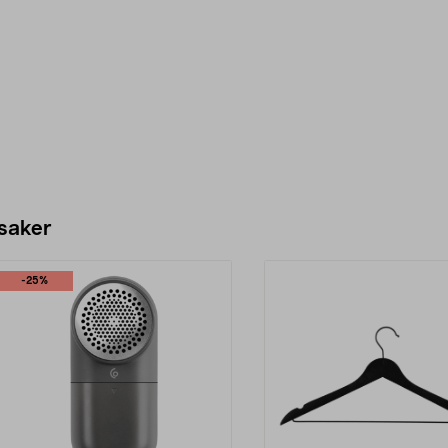
 saker
-25%