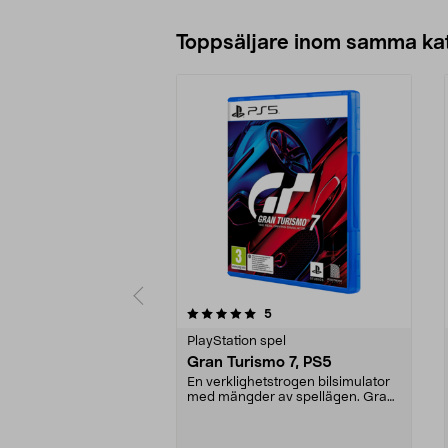
Toppsäljare inom samma ka
0 av 5 stjärnor
1.0 av 5 stjärnor
recensioner
5
PlayStation spel
Gran Turismo 7, PS5
En verklighetstrogen bilsimulator
med mängder av spellägen. Gran
Turismo 7 – den...