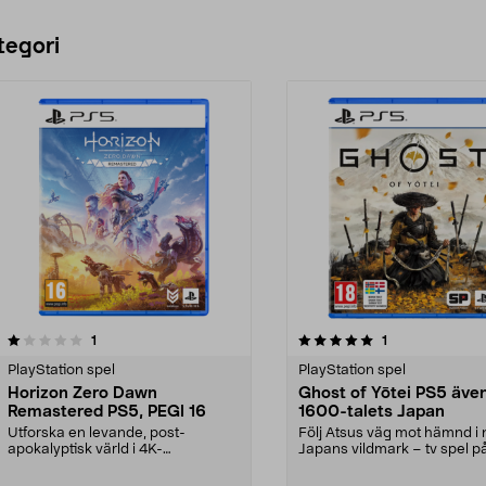
tegori
5.0 av 5 stjärnor
recensioner
recensioner
1
1
0.0 av 5 stjärnor
PlayStation spel
PlayStation spel
Horizon Zero Dawn
Ghost of Yōtei PS5 även
Remastered PS5, PEGI 16
1600-talets Japan
Utforska en levande, post-
Följ Atsus väg mot hämnd i 
apokalyptisk värld i 4K-
Japans vildmark – tv spel p
upplösning. Horizon Zero Dawn ...
för PS5. Suc...