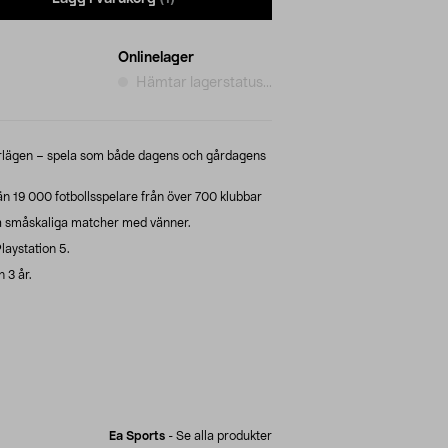
Onlinelager
Hämtar lagerstatus...
rlägen – spela som både dagens och gårdagens
än 19 000 fotbollsspelare från över 700 klubbar
la småskaliga matcher med vänner.
Playstation 5.
 3 år.
Ea Sports
-
Se alla produkter