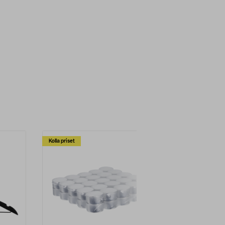
Kolla priset
Multibuy