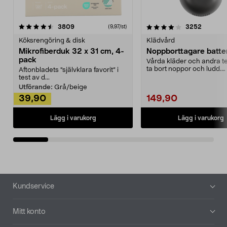
4.0av 5 stjärnor
recensioner
4.5av 5 stjärnor
recensio
3809
3252
(9,97/st)
Köksrengöring & disk
Klädvård
Mikrofiberduk 32 x 31 cm, 4-
Noppborttagare batter
pack
Vårda kläder och andra tex
ta bort noppor och ludd.
Aftonbladets "självklara favorit” i
Noppborttagaren fräs...
test av d...
Utförande:
Grå/beige
39,90
149,90
Lägg i varukorg
Lägg i varukorg
Sidfot
Kundservice
Mitt konto