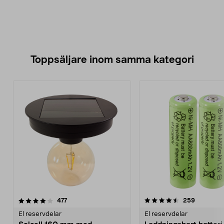
Toppsäljare inom samma kategori
4.5 av 5 stjärnor
recensioner
4.5 av 5 stjärnor
recension
477
259
El reservdelar
El reservdelar