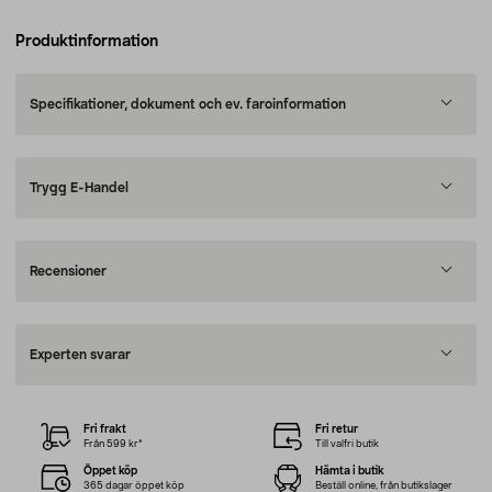
Produktinformation
Specifikationer, dokument och ev. faroinformation
Trygg E-Handel
Recensioner
Experten svarar
Fri frakt
Fri retur
Från 599 kr*
Till valfri butik
Öppet köp
Hämta i butik
365 dagar öppet köp
Beställ online, från butikslager