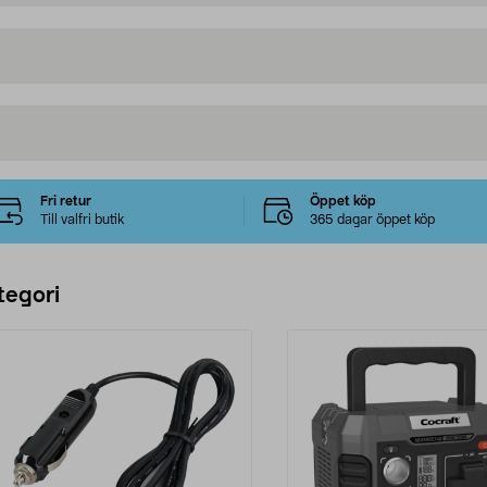
Fri retur
Öppet köp
Till valfri butik
365 dagar öppet köp
tegori