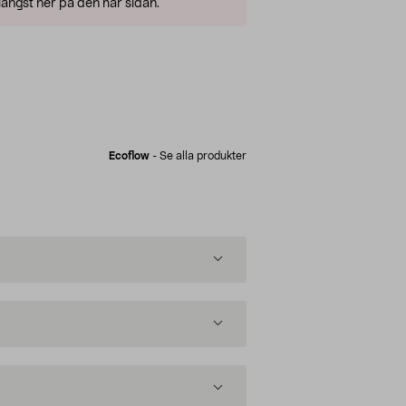
ängst ner på den här sidan.
Ecoflow
-
Se alla produkter