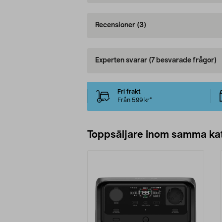
Recensioner
(3)
Experten svarar
(7 besvarade frågor)
Fri frakt
Från 599 kr*
Toppsäljare inom samma ka