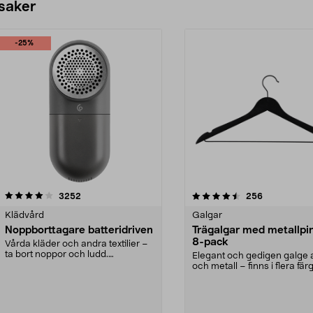
 saker
-25%
4.5av 5 stjärnor
recensioner
4.0av 5 stjärnor
recensioner
3252
256
Klädvård
Galgar
Noppborttagare batteridriven
Trägalgar med metallpi
8-pack
Vårda kläder och andra textilier –
ta bort noppor och ludd.
Elegant och gedigen galge a
Noppborttagaren fräs...
och metall – finns i flera färg
Galge med sv...