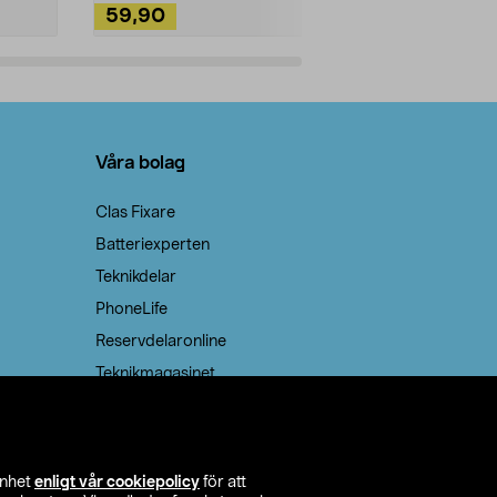
59,90
49,90
Lägg i varukorg
Lägg
Våra bolag
Clas Fixare
Batteriexperten
Teknikdelar
PhoneLife
Reservdelaronline
Teknikmagasinet
enhet
enligt vår cookiepolicy
för att