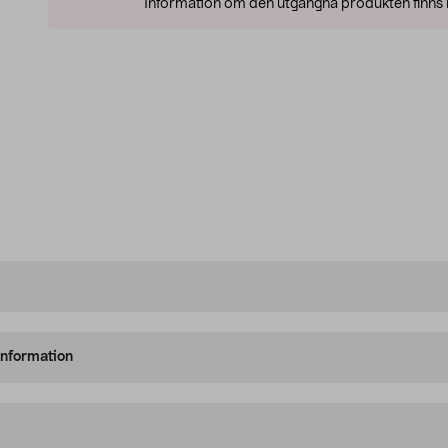
Information om den utgångna produkten finns l
information