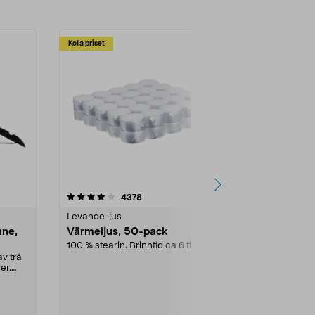
Kolla priset
Multibuy
4.5av 5 stjärnor
recensioner
4.5
4378
2
Levande ljus
Rengöringsm
nne,
Värmeljus, 50-pack
Bikarbonat
100 % stearin. Brinntid ca 6 tim.
Ett allsidigt 
städning och 
v trä
ute. Städa med
er.