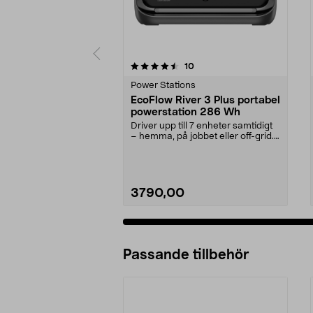
5 av 5 stjärnor
5.0 av 5 stjärnor
recensioner
10
Power Stations
EcoFlow River 3 Plus portabel
powerstation 286 Wh
Driver upp till 7 enheter samtidigt
– hemma, på jobbet eller off-grid.
EcoFlow R...
3790,00
Passande tillbehör