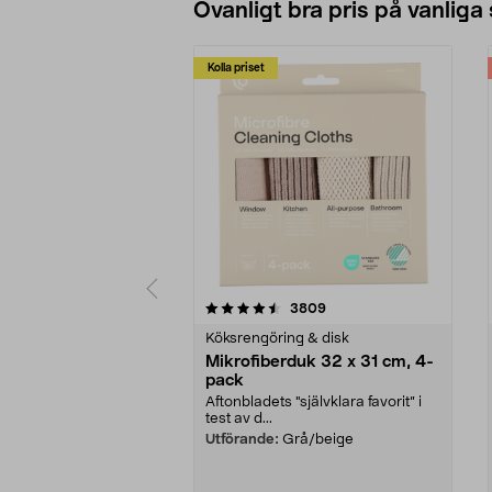
Ovanligt bra pris på vanliga
Kolla priset
5av 5 stjärnor
4.0av 5 stjärnor
recensioner
3809
Köksrengöring & disk
Mikrofiberduk 32 x 31 cm, 4-
pack
Aftonbladets "självklara favorit” i
test av d...
Utförande:
Grå/beige