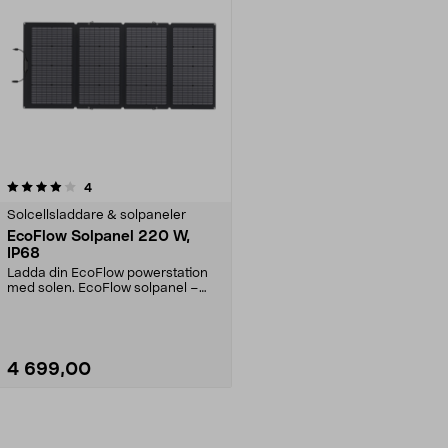
recensioner
4
Solcellsladdare & solpaneler
EcoFlow Solpanel 220 W,
IP68
Ladda din EcoFlow powerstation
med solen. EcoFlow solpanel –
dubbelsidig, ta var...
4 699,00
Lägg i varukorg