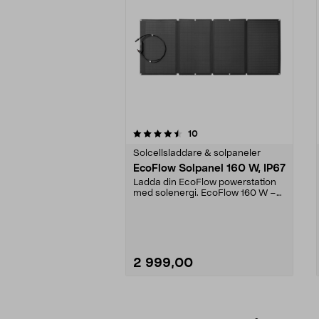
5av 5 stjärnor
4.0av 5 stjärnor
recensioner
10
Solcellsladdare & solpaneler
EcoFlow Solpanel 160 W, IP67
Ladda din EcoFlow powerstation
med solenergi. EcoFlow 160 W –
vädertålig solpane...
2 999,00
Lägg i varukorg