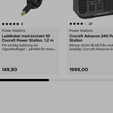
4.0 av 5 stjärnor
recensioner
4.5 av 5 stjärnor
recensioner
2
27
Power Stations
Power Stations
Laddkabel med kontakt till
Cocraft Advance 240 P
Cocraft Power Station, 1,2 m
Station
För smidig laddning via
Bärbar ström till allt från mobi
cigarettuttaget – perfekt för resor,
kylskåp. Cocraft Advance 2
camping etc. Cocraf...
driv ell...
149,90
1999,00