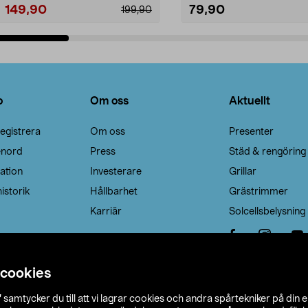
149,90
79,90
199,90
Lägg i varukorg
Lägg i varukorg
o
Om oss
Aktuellt
egistrera
Om oss
Presenter
enord
Press
Städ & rengöring
ation
Investerare
Grillar
istorik
Hållbarhet
Grästrimmer
Karriär
Solcellsbelysning
 cookies
”
samtycker du till att vi lagrar cookies och andra spårtekniker på din 