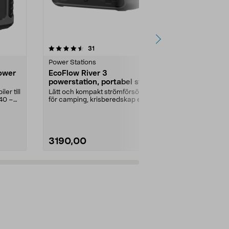
4.5 av 5 stjärnor
recensioner
5.0
31
1
Power Stations
Power Statio
ower
EcoFlow River 3
EcoFlow Del
powerstation, portabel ström
powerstati
ler till
Lätt och kompakt strömförsörjning
Snabbladdning
40 –
för camping, krisberedskap etc.
56 minuter vi
EcoFlow River ...
Delta 3 – port
3190,00
8799,00