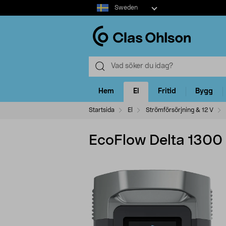
Select
Sweden
market
Hem
El
Fritid
Bygg
Startsida
El
Strömförsörjning & 12 V
EcoFlow Delta 1300 