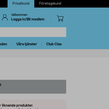
Privatkund
Företagskund
Välkommen
Logga in/Bli medlem
nden
Våra tjänster
Club Clas
t
er
liknande produkter.