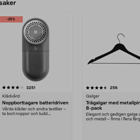
 saker
-25%
4.5av 5 stjärnor
recensioner
4.0av 5 stjärnor
recensioner
3251
256
Klädvård
Galgar
Noppborttagare batteridriven
Trägalgar med metallpi
8-pack
Vårda kläder och andra textilier –
ta bort noppor och ludd.
Elegant och gedigen galge a
Noppborttagaren fräs...
och metall – finns i flera färg
Galge med sv...