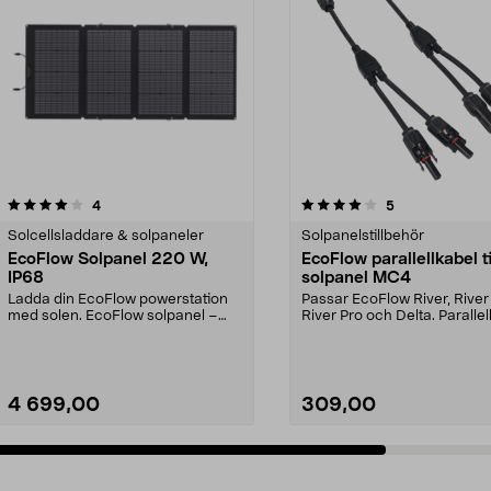
4.0av 5 stjärnor
recensioner
3.0av 5 stjärnor
recensioner
4
5
Solcellsladdare & solpaneler
Solpanelstillbehör
EcoFlow Solpanel 220 W,
EcoFlow parallellkabel ti
IP68
solpanel MC4
Ladda din EcoFlow powerstation
Passar EcoFlow River, River
med solen. EcoFlow solpanel –
River Pro och Delta. Paralle
dubbelsidig, ta var...
flera solpa...
4 699,00
309,00
Lägg i varukorg
Lägg i varukorg