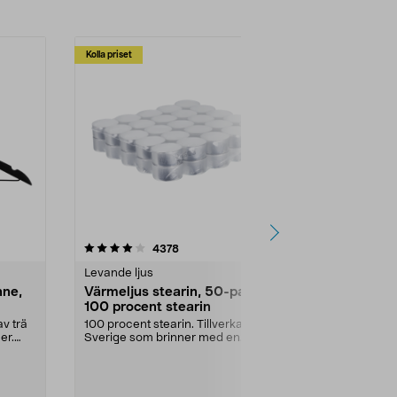
Kolla priset
Multibuy
4.5av 5 stjärnor
recensioner
4.5
4378
2
Levande ljus
Rengöringsm
nne,
Värmeljus stearin, 50-pack,
Bikarbonat
100 procent stearin
Ett allsidigt 
städning och 
v trä
100 procent stearin. Tillverkade i
ute. Städa med
er.
Sverige som brinner med en
vacker och sotfri ...