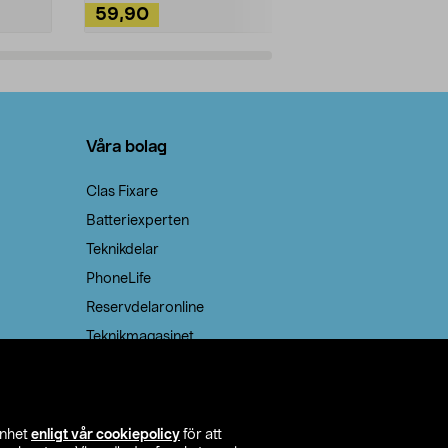
59,90
49,90
Lägg i varukorg
Lägg
Våra bolag
Clas Fixare
Batteriexperten
Teknikdelar
PhoneLife
Reservdelaronline
Teknikmagasinet
enhet
enligt vår cookiepolicy
för att