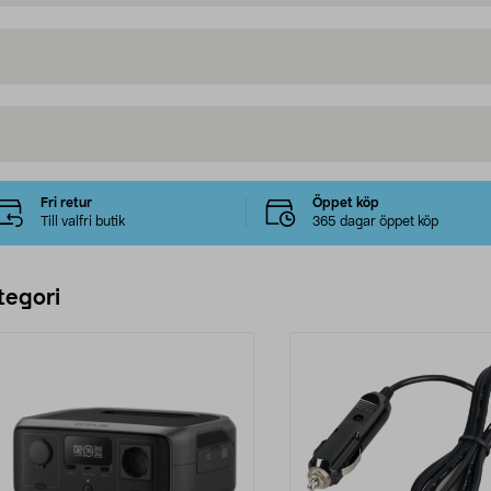
Fri retur
Öppet köp
Till valfri butik
365 dagar öppet köp
tegori