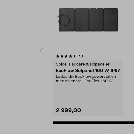
5av 5 stjärnor
4.0av 5 stjärnor
recensioner
10
Solcellsladdare & solpaneler
EcoFlow Solpanel 160 W, IP67
Ladda din EcoFlow powerstation
med solenergi. EcoFlow 160 W –
vädertålig solpane...
2 999,00
Lägg i varukorg