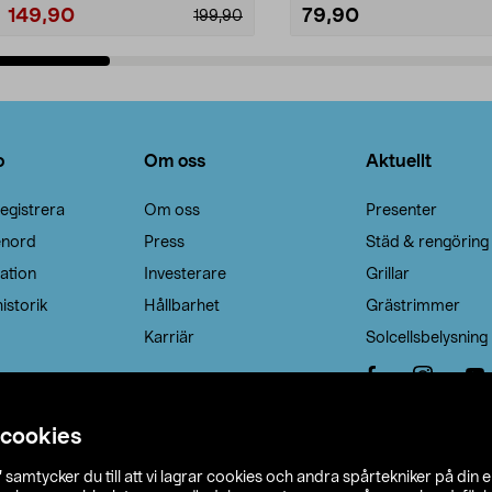
149,90
79,90
199,90
Lägg i varukorg
Lägg i varukorg
o
Om oss
Aktuellt
egistrera
Om oss
Presenter
enord
Press
Städ & rengöring
ation
Investerare
Grillar
istorik
Hållbarhet
Grästrimmer
Karriär
Solcellsbelysning
 cookies
”
samtycker du till att vi lagrar cookies och andra spårtekniker på din 