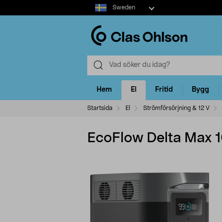
Select
Sweden
market
Hem
El
Fritid
Bygg
Startsida
El
Strömförsörjning & 12 V
EcoFlow Delta Max 1