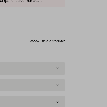
ängst ner på den här sidan.
Ecoflow
-
Se alla produkter