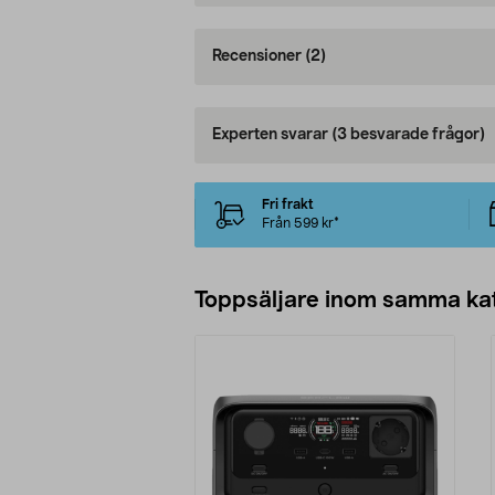
Recensioner
(2)
Experten svarar
(3 besvarade frågor)
Fri frakt
Från 599 kr*
Toppsäljare inom samma ka