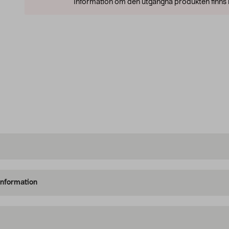
Information om den utgångna produkten finns l
information