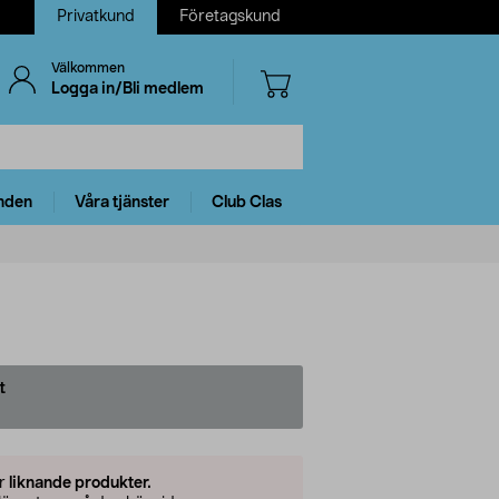
Privatkund
Företagskund
Välkommen
Logga in/Bli medlem
nden
Våra tjänster
Club Clas
t
er
liknande produkter.