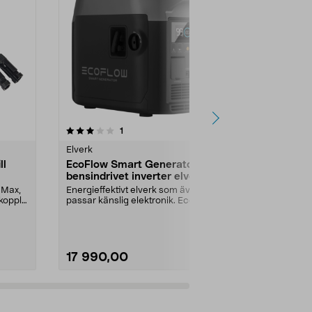
3.5av 5 stjärnor
recensioner
4.5
1
3
Elverk
Solpanelstill
ll
EcoFlow Smart Generator,
EcoFlow för
bensindrivet inverter elverk
solpanel MC
med WiFi
 Max,
Energieffektivt elverk som även
Låt din EcoFlo
lkoppla
passar känslig elektronik. EcoFlow
skuggan och 
Smart generat...
förlängningska
17 990,00
595,00
Lägg i varukorg
Lägg