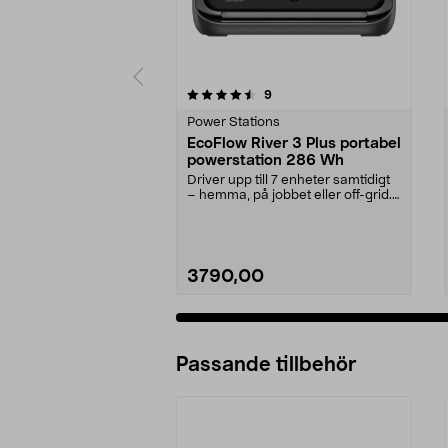
5 av 5 stjärnor
4.5 av 5 stjärnor
recensioner
9
Power Stations
EcoFlow River 3 Plus portabel
powerstation 286 Wh
Driver upp till 7 enheter samtidigt
– hemma, på jobbet eller off-grid.
EcoFlow R...
3790,00
Passande tillbehör