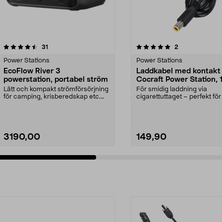
5.0 av 5 stjärnor
recensioner
4.0 av 5 stjärnor
recensioner
31
2
Power Stations
Power Stations
EcoFlow River 3
Laddkabel med kontakt t
powerstation, portabel ström
Cocraft Power Station, 
Lätt och kompakt strömförsörjning
För smidig laddning via
för camping, krisberedskap etc.
cigarettuttaget – perfekt för
EcoFlow River ...
camping etc. Cocraf...
3190,00
149,90