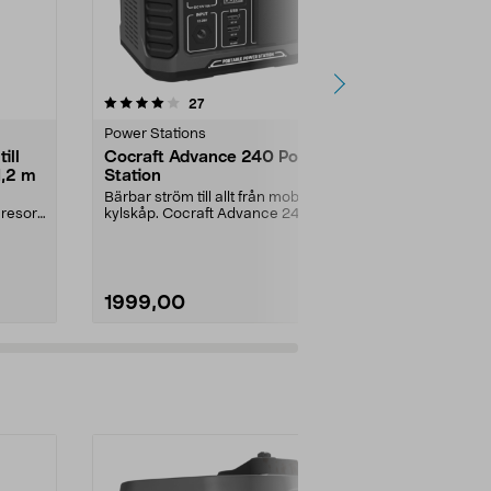
4.5 av 5 stjärnor
recensioner
5.0
27
1
Power Stations
Power Statio
ill
Cocraft Advance 240 Power
EcoFlow Del
1,2 m
Station
powerstati
Bärbar ström till allt från mobiler till
Snabbladdning
 resor,
kylskåp. Cocraft Advance 240 –
56 minuter vi
driv ell...
Delta 3 – port
1999,00
8799,00