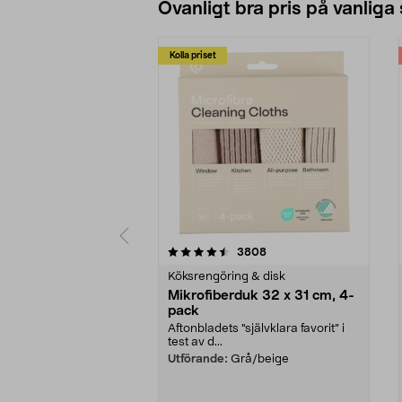
Ovanligt bra pris på vanliga
Kolla priset
5av 5 stjärnor
4.0av 5 stjärnor
recensioner
3808
Köksrengöring & disk
Mikrofiberduk 32 x 31 cm, 4-
pack
Aftonbladets "självklara favorit” i
test av d...
Utförande:
Grå/beige