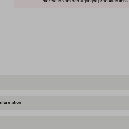
Information om den utgångna produkten finns l
information