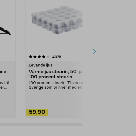
4.5av 5 stjärnor
recensioner
4.5
4378
2
Levande ljus
Rengöringsm
nne,
Värmeljus stearin, 50-pack,
Bikarbonat
100 procent stearin
Ett allsidigt 
städning och 
v trä
100 procent stearin. Tillverkade i
ute. Städa med
er.
Sverige som brinner med en
vacker och sotfri ...
59,90
49,90
Lägg i varukorg
Lägg