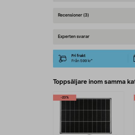
Recensioner
(3)
Experten svarar
Fri frakt
Från 599 kr*
Toppsäljare inom samma ka
-23%