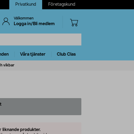
Privatkund
Företagskund
Välkommen
Logga in/Bli medlem
nden
Våra tjänster
Club Clas
h vikbar
t
er
liknande produkter.