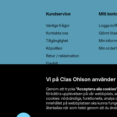
Sidfot
Kundservice
Mitt kont
Vanliga frågor
Logga in/R
Kontakta oss
Glömt lös
Tillgänglighet
Min inform
Köpvillkor
Min orderh
Retur / reklamation
Elavfall
Cookie policy
Leveransalternativ
Vi på Clas Ohlson använder
Genom att trycka
”Acceptera alla cookies
förbättra upplevelsen på vår webbplats, 
cookies: nödvändiga, funktionella, analys
innehållet på webbplatsen ska kunna funger
återkallas när som helst genom att du ändra
© 2026 Cla