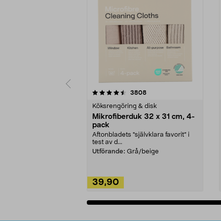
5av 5 stjärnor
4.0av 5 stjärnor
recensioner
3808
Köksrengöring & disk
Mikrofiberduk 32 x 31 cm, 4-
pack
Aftonbladets "självklara favorit” i
test av d...
Utförande:
Grå/beige
39,90
Lägg i varukorg