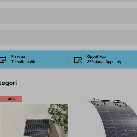
Fri retur
Öppet köp
Till valfri butik
365 dagar öppet köp
tegori
-30%