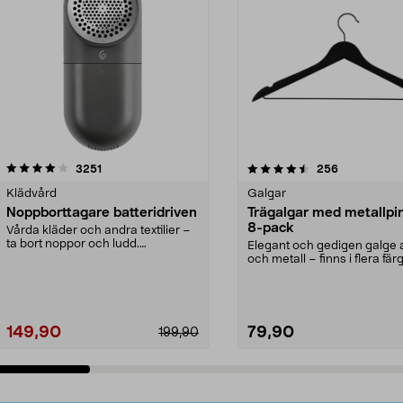
4.5av 5 stjärnor
recensioner
4.0av 5 stjärnor
recensioner
3251
256
Klädvård
Galgar
Noppborttagare batteridriven
Trägalgar med metallpi
8-pack
Vårda kläder och andra textilier –
ta bort noppor och ludd.
Elegant och gedigen galge a
Noppborttagaren fräs...
och metall – finns i flera färg
Galge med sv...
149,90
79,90
199,90
Lägg i varukorg
Lägg i varukorg