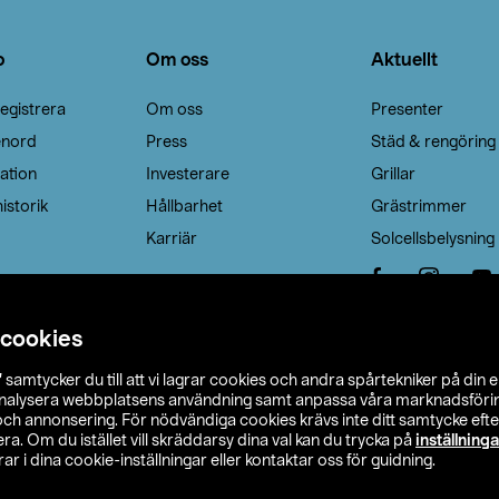
o
Om oss
Aktuellt
egistrera
Om oss
Presenter
enord
Press
Städ & rengöring
ation
Investerare
Grillar
istorik
Hållbarhet
Grästrimmer
Karriär
Solcellsbelysning
 cookies
”
samtycker du till att vi lagrar cookies och andra spårtekniker på din 
analysera webbplatsens användning samt anpassa våra marknadsförings
 och annonsering. För nödvändiga cookies krävs inte ditt samtycke ef
a. Om du istället vill skräddarsy dina val kan du trycka på
inställninga
r i dina cookie-inställningar eller kontaktar oss för guidning.
s Ohlson
Köpvillkor
Privacy statement
Klubbvillkor
H