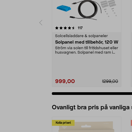
5 av 5 stjärnor
4.0 av 5 stjärnor
recensioner
117
Solcellsladdare & solpaneler
Solpanel med tillbehör, 120 W
Ström via solen till fritidshuset eller
husvagnen. Solpanel med ram i
svarteloxe...
999,00
1299,00
Ovanligt bra pris på vanliga
Kolla priset