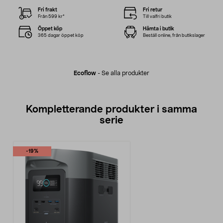
Fri frakt
Fri retur
Från 599 kr*
Till valfri butik
Öppet köp
Hämta i butik
365 dagar öppet köp
Beställ online, från butikslager
Ecoflow
-
Se alla produkter
Kompletterande produkter i samma
serie
-19%