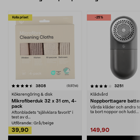
Kolla priset
-25%
4.0av 5 stjärnor
recensioner
4.5av 5 stjärnor
recensio
3808
3251
(9,97/st)
Köksrengöring & disk
Klädvård
Mikrofiberduk 32 x 31 cm, 4-
Noppborttagare batter
pack
Vårda kläder och andra tex
ta bort noppor och ludd.
Aftonbladets "självklara favorit” i
Noppborttagaren fräs...
test av d...
Utförande:
Grå/beige
39,90
149,90