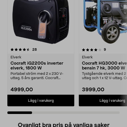
4.0 av 5 stjärnor
recensioner
5.0 av 5 stjärnor
recensioner
28
9
Elverk
Elverk
Cocraft iG2200s inverter
Cocraft HG3000 elve
elverk, 1800 W
bensin 7 hk, 3000 W
Portabel ström med 2 x 230 V-
Tystgående elverk med 2 
uttag. 5 års garanti. Cocraft
uttag och 1 x 12 V-uttag. C
iG2200s – kompakt elv...
HG 3000 – lätt...
4999,00
3999,00
Lägg i varukorg
Lägg i varukorg
Ovanligt bra pris på vanliga saker