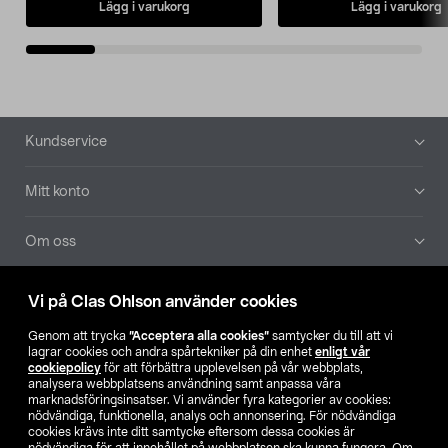
Lägg i varukorg
Lägg i varukorg
Sidfot
Kundservice
Mitt konto
Om oss
Aktuellt
Vi på Clas Ohlson använder cookies
Genom att trycka
”Acceptera alla cookies”
samtycker du till att vi
Våra bolag
lagrar cookies och andra spårtekniker på din enhet
enligt vår
cookiepolicy
för att förbättra upplevelsen på vår webbplats,
analysera webbplatsens användning samt anpassa våra
Hitta butik
marknadsföringsinsatser. Vi använder fyra kategorier av cookies:
nödvändiga, funktionella, analys och annonsering. För nödvändiga
cookies krävs inte ditt samtycke eftersom dessa cookies är
SE
NO
FI