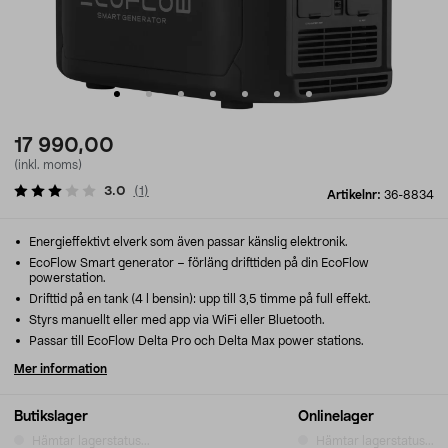
17 990,00
(inkl. moms)
3.0
(
1
)
Artikelnr:
36-8834
Energieffektivt elverk som även passar känslig elektronik.
EcoFlow Smart generator – förläng drifttiden på din EcoFlow
powerstation.
Drifttid på en tank (4 l bensin): upp till 3,5 timme på full effekt.
Styrs manuellt eller med app via WiFi eller Bluetooth.
Passar till EcoFlow Delta Pro och Delta Max power stations.
Mer information
Butikslager
Onlinelager
Hämtar lagerstatus...
Hämtar lagerstatus...