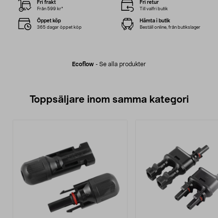
Fri frakt
Fri retur
Från 599 kr*
Till valfri butik
Öppet köp
Hämta i butik
365 dagar öppet köp
Beställ online, från butikslager
Ecoflow
-
Se alla produkter
Toppsäljare inom samma kategori