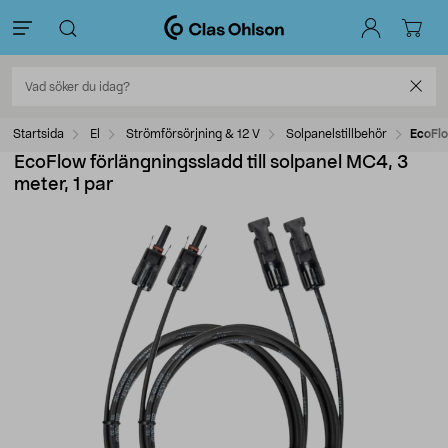
Startsida
El
Strömförsörjning & 12 V
Solpanelstillbehör
EcoFlo
EcoFlow förlängningssladd till solpanel MC4, 3
meter, 1 par