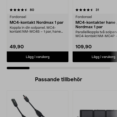
4.5 av 5 stjärnor
recensioner
3.5 av 5 stjärnor
recensioner
80
31
Fordonsel
Fordonsel
MC4-kontakt Nordmax 1 par
MC4-kontakter hane 
Nordmax 1 par
Koppla in din solpanel. MC4-
kontakt NM-MC4S – 1 par, hane
Parallellkoppla två solpan
och hona. Kontakten pa...
MC4-kontakt NM-MC4P –
kontakter i en förpackni...
49,90
109,90
Lägg i varukorg
Lägg i varukorg
Passande tillbehör