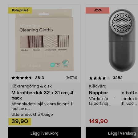
Kolla priset
-25%
4.0av 5 stjärnor
recensioner
4.5av 5 stjärnor
recensio
3813
3252
(9,97/st)
Köksrengöring & disk
Klädvård
Mikrofiberduk 32 x 31 cm, 4-
Noppborttagare batter
-
pack
Vårda kläder och andra tex
ta bort noppor och ludd.
Aftonbladets "självklara favorit” i
Noppborttagaren fräs...
test av d...
Utförande:
Grå/beige
39,90
149,90
Lägg i varukorg
Lägg i varukorg