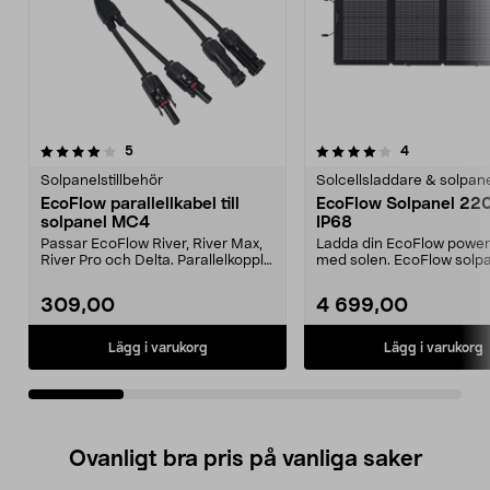
4.0av 5 stjärnor
recensioner
4.5av 5 stjärnor
recensioner
5
4
Solpanelstillbehör
Solcellsladdare & solpan
EcoFlow parallellkabel till
EcoFlow Solpanel 22
solpanel MC4
IP68
Passar EcoFlow River, River Max,
Ladda din EcoFlow power
River Pro och Delta. Parallelkoppla
med solen. EcoFlow solpa
flera solpa...
dubbelsidig, ta var...
309,00
4 699,00
Lägg i varukorg
Lägg i varukorg
Ovanligt bra pris på vanliga saker