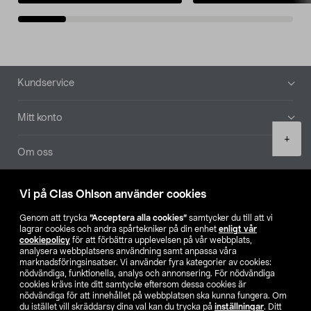
Sidfot
Kundservice
Mitt konto
Product
+
quantity
Om oss
Aktuellt
Vi på Clas Ohlson använder cookies
Genom att trycka
”Acceptera alla cookies”
samtycker du till att vi
Våra bolag
lagrar cookies och andra spårtekniker på din enhet
enligt vår
cookiepolicy
för att förbättra upplevelsen på vår webbplats,
analysera webbplatsens användning samt anpassa våra
Hitta butik
marknadsföringsinsatser. Vi använder fyra kategorier av cookies:
nödvändiga, funktionella, analys och annonsering. För nödvändiga
cookies krävs inte ditt samtycke eftersom dessa cookies är
SE
NO
FI
nödvändiga för att innehållet på webbplatsen ska kunna fungera. Om
du istället vill skräddarsy dina val kan du trycka på
inställningar
. Ditt