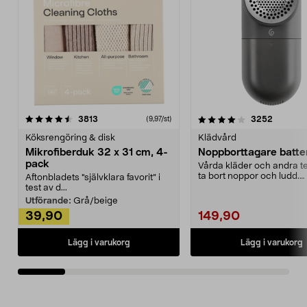
4.0av 5 stjärnor
recensioner
4.5av 5 stjärnor
recensio
3813
3252
(9,97/st)
Köksrengöring & disk
Klädvård
Mikrofiberduk 32 x 31 cm, 4-
Noppborttagare batter
pack
Vårda kläder och andra tex
ta bort noppor och ludd.
Aftonbladets "självklara favorit” i
Noppborttagaren fräs...
test av d...
Utförande:
Grå/beige
39,90
149,90
Lägg i varukorg
Lägg i varukorg