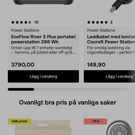
5.0 av 5 stjärnor
recensioner
4.0 av 5 stjärnor
recensioner
10
2
Power Stations
Power Stations
EcoFlow River 3 Plus portabel
Laddkabel med kontakt
powerstation 286 Wh
Cocraft Power Station
Driver upp till 7 enheter samtidigt
För smidig laddning via
– hemma, på jobbet eller off-grid.
cigarettuttaget – perfekt f
EcoFlow R...
camping etc. Cocraf...
3790,00
149,90
Lägg i varukorg
Lägg i varukorg
Ovanligt bra pris på vanliga saker
Kolla priset
-25%