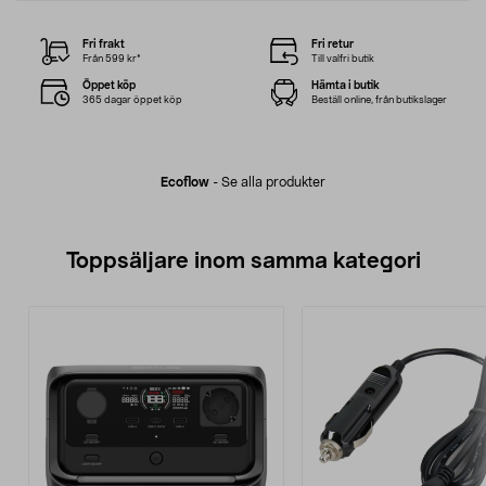
Fri frakt
Fri retur
Från 599 kr*
Till valfri butik
Öppet köp
Hämta i butik
365 dagar öppet köp
Beställ online, från butikslager
Ecoflow
-
Se alla produkter
Toppsäljare inom samma kategori