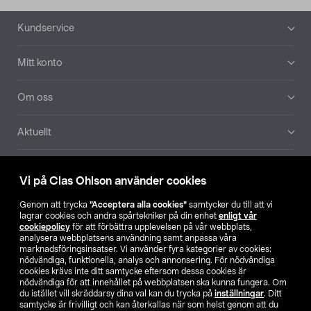
Sidfot
Kundservice
Mitt konto
Om oss
Aktuellt
Våra bolag
Vi på Clas Ohlson använder cookies
Hitta butik
Genom att trycka
”Acceptera alla cookies”
samtycker du till att vi
lagrar cookies och andra spårtekniker på din enhet
enligt vår
cookiepolicy
för att förbättra upplevelsen på vår webbplats,
SE
NO
FI
analysera webbplatsens användning samt anpassa våra
marknadsföringsinsatser. Vi använder fyra kategorier av cookies:
nödvändiga, funktionella, analys och annonsering. För nödvändiga
cookies krävs inte ditt samtycke eftersom dessa cookies är
nödvändiga för att innehållet på webbplatsen ska kunna fungera. Om
du istället vill skräddarsy dina val kan du trycka på
inställningar
. Ditt
samtycke är frivilligt och kan återkallas när som helst genom att du