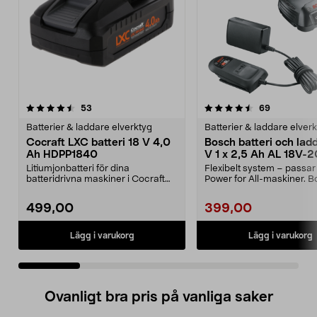
4.5 av 5 stjärnor
recensioner
4.5 av 5 stjärnor
recensione
53
69
Batterier & laddare elverktyg
Batterier & laddare elver
Cocraft LXC batteri 18 V 4,0
Bosch batteri och lad
Ah HDPP1840
V 1 x 2,5 Ah AL 18V-2
Litiumjonbatteri för dina
Flexibelt system – passar 
batteridrivna maskiner i Cocraft
Power for All-maskiner. 
LXC-systemet. Cocraft...
startset 18 V ...
499,00
399,00
Lägg i varukorg
Lägg i varukorg
Ovanligt bra pris på vanliga saker