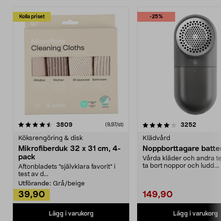
Kolla priset
-25%
4.0av 5 stjärnor
recensioner
4.5av 5 stjärnor
recensio
3809
3252
(9,97/st)
Köksrengöring & disk
Klädvård
Mikrofiberduk 32 x 31 cm, 4-
Noppborttagare batter
pack
Vårda kläder och andra tex
ta bort noppor och ludd.
Aftonbladets "självklara favorit” i
Noppborttagaren fräs...
test av d...
Utförande:
Grå/beige
39,90
149,90
Lägg i varukorg
Lägg i varukorg