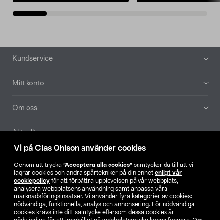
Sidfot
Kundservice
Mitt konto
Om oss
Aktuellt
Vi på Clas Ohlson använder cookies
Våra bolag
Genom att trycka
”Acceptera alla cookies”
samtycker du till att vi
lagrar cookies och andra spårtekniker på din enhet
enligt vår
Hitta butik
cookiepolicy
för att förbättra upplevelsen på vår webbplats,
analysera webbplatsens användning samt anpassa våra
marknadsföringsinsatser. Vi använder fyra kategorier av cookies:
nödvändiga, funktionella, analys och annonsering. För nödvändiga
SE
NO
FI
cookies krävs inte ditt samtycke eftersom dessa cookies är