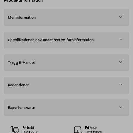
Produktinformation
Mer information
Specifikationer, dokument och ev. faroinformation
Trygg E-Handel
Recensioner
Experten svarar
Fri frakt
Fri retur
Från 599 kr*
Till valfri butik