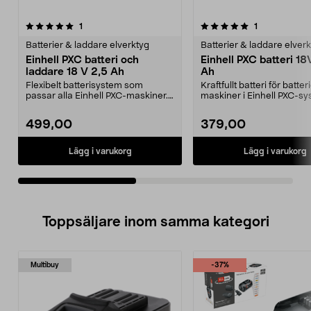
5.0av 5 stjärnor
recensioner
5.0av 5 stjärnor
recensioner
1
1
Batterier & laddare elverktyg
Batterier & laddare elver
Einhell PXC batteri och
Einhell PXC batteri 18
laddare 18 V 2,5 Ah
Ah
Flexibelt batterisystem som
Kraftfullt batteri för batter
passar alla Einhell PXC-maskiner.
maskiner i Einhell PXC-sy
Einhell PXC startk...
Einhell PX...
499,00
379,00
Lägg i varukorg
Lägg i varukorg
Toppsäljare inom samma kategori
Multibuy
-37%