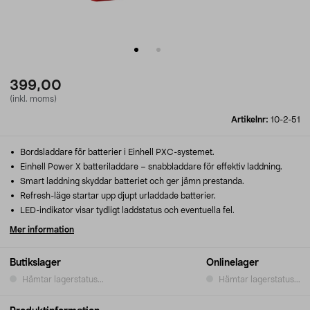
399,00
(inkl. moms)
Artikelnr:
10-2-51
Bordsladdare för batterier i Einhell PXC-systemet.
Einhell Power X batteriladdare – snabbladdare för effektiv laddning.
Smart laddning skyddar batteriet och ger jämn prestanda.
Refresh-läge startar upp djupt urladdade batterier.
LED-indikator visar tydligt laddstatus och eventuella fel.
Mer information
Butikslager
Onlinelager
Hämtar lagerstatus...
Hämtar lagerstatus...