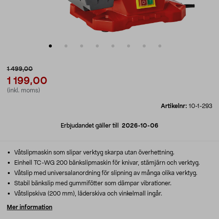
1 499,00
1 199,00
(inkl. moms)
Artikelnr:
10-1-293
Erbjudandet gäller till
2026-10-06
Våtslipmaskin som slipar verktyg skarpa utan överhettning.
Einhell TC-WG 200 bänkslipmaskin för knivar, stämjärn och verktyg.
Våtslip med universalanordning för slipning av många olika verktyg.
Stabil bänkslip med gummifötter som dämpar vibrationer.
Våtslipskiva (200 mm), läderskiva och vinkelmall ingår.
Mer information