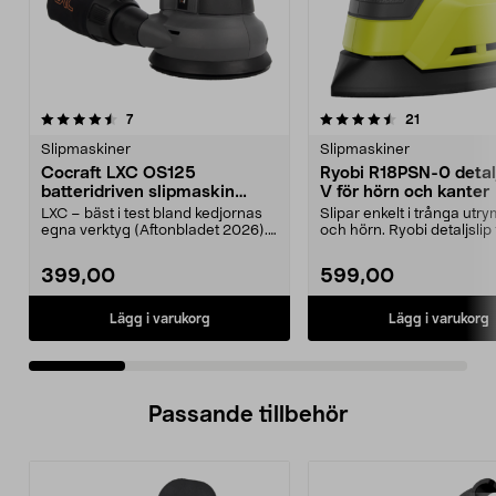
4.5 av 5 stjärnor
recensioner
4.5 av 5 stjärnor
recensioner
7
21
Slipmaskiner
Slipmaskiner
Cocraft LXC OS125
Ryobi R18PSN-0 detalj
batteridriven slipmaskin
V för hörn och kanter
oscillerande 18 V
LXC – bäst i test bland kedjornas
Slipar enkelt i trånga ut
egna verktyg (Aftonbladet 2026).
och hörn. Ryobi detaljslip
Kraftfull exe...
snabb och effe...
399,00
599,00
Lägg i varukorg
Lägg i varukorg
Passande tillbehör