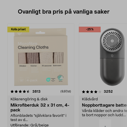
Ovanligt bra pris på vanliga saker
Kolla priset
-25%
4.0av 5 stjärnor
recensioner
4.5av 5 stjärnor
recensio
3813
3252
(9,97/st)
Köksrengöring & disk
Klädvård
Mikrofiberduk 32 x 31 cm, 4-
Noppborttagare batter
pack
Vårda kläder och andra tex
ta bort noppor och ludd.
Aftonbladets "självklara favorit” i
Noppborttagaren fräs...
test av d...
Utförande:
Grå/beige
-