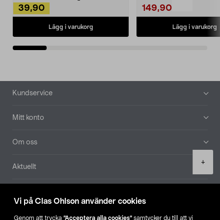
39,90
149,90
Lägg i varukorg
Lägg i varukorg
Sidfot
Kundservice
Mitt konto
Om oss
Product
+
Aktuellt
quantity
Våra bolag
Vi på Clas Ohlson använder cookies
Hitta butik
Genom att trycka
”Acceptera alla cookies”
samtycker du till att vi