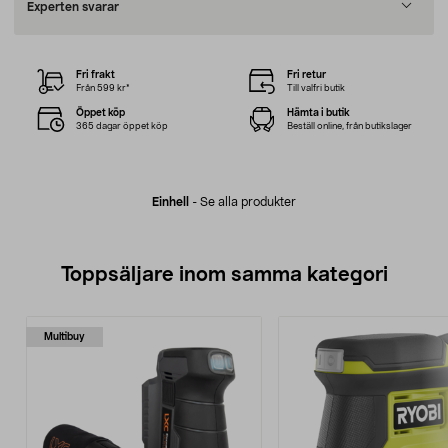
Experten svarar
Fri frakt
Fri retur
Från 599 kr*
Till valfri butik
Öppet köp
Hämta i butik
365 dagar öppet köp
Beställ online, från butikslager
Einhell
-
Se alla produkter
Toppsäljare inom samma kategori
Multibuy