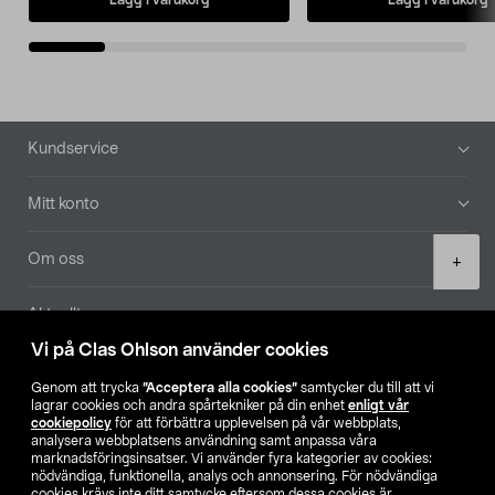
Sidfot
Kundservice
Mitt konto
Product
Om oss
+
quantity
Aktuellt
Vi på Clas Ohlson använder cookies
Våra bolag
Genom att trycka
”Acceptera alla cookies”
samtycker du till att vi
lagrar cookies och andra spårtekniker på din enhet
enligt vår
Hitta butik
cookiepolicy
för att förbättra upplevelsen på vår webbplats,
analysera webbplatsens användning samt anpassa våra
marknadsföringsinsatser. Vi använder fyra kategorier av cookies:
nödvändiga, funktionella, analys och annonsering. För nödvändiga
SE
NO
FI
cookies krävs inte ditt samtycke eftersom dessa cookies är