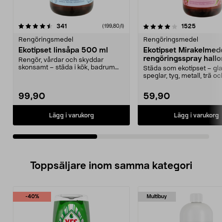
4.0av 5 stjärnor
recensioner
4.5av 5 stjärnor
recensio
341
1525
(199,80/l)
Rengöringsmedel
Rengöringsmedel
Ekotipset linsåpa 500 ml
Ekotipset Mirakelmed
rengöringsspray hall
Rengör, vårdar och skyddar
ml
skonsamt – städa i kök, badrum
Städa som ekotipset – gla
m.m. Ekotipset linsåpa...
speglar, tyg, metall, trä o
Mirakelmedel reng...
99,90
59,90
Lägg i varukorg
Lägg i varukorg
Toppsäljare inom samma kategori
-40%
Multibuy