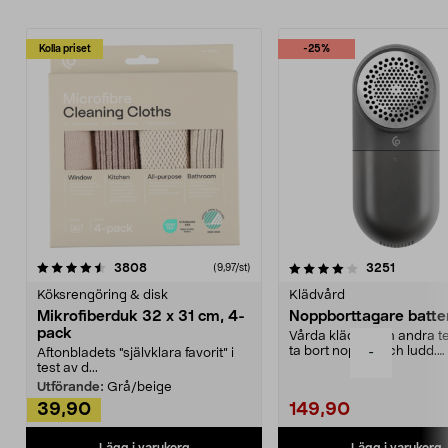
Kolla priset
-25%
4.0av 5 stjärnor
recensioner
4.5av 5 stjärnor
recensio
3808
3251
(9,97/st)
Köksrengöring & disk
Klädvård
Mikrofiberduk 32 x 31 cm, 4-
Noppborttagare batter
pack
Vårda kläder och andra tex
ta bort noppor och ludd.
-
Aftonbladets "självklara favorit” i
Noppborttagaren fräs...
test av d...
Utförande:
Grå/beige
39,90
149,90
Lägg i varukorg
Lägg i varukorg