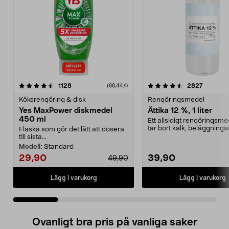
4.5 av 5 stjärnor
recensioner
4.5 av 5 stjärnor
recensio
1128
2827
(66,44/l)
Köksrengöring & disk
Rengöringsmedel
Yes MaxPower diskmedel
Ättika 12 %, 1 liter
450 ml
Ett allsidigt rengöringsm
tar bort kalk, beläggninga
Flaska som gör det lätt att dosera
neutraliserar ...
till sista...
Modell:
Standard
29,90
39,90
49,90
Lägg i varukorg
Lägg i varukorg
Ovanligt bra pris på vanliga saker