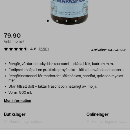
79,90
(inkl. moms)
4.6
(
680
)
Artikelnr:
44-5469-2
Rengör, vårdar och skyddar skonsamt – städa i kök, badrum m.m.
Ekotipset linsåpa i en praktisk sprayflaska – lätt att använda och dosera.
Rengöringsmedel för matbordet, köksbänken, handfat, golv och mycket
mer.
Utan tillsatt doft – luktar fräscht och naturligt av linolja.
Volym 500 ml.
Mer information
Butikslager
Onlinelager
Hämtar lagerstatus...
Hämtar lagerstatus...