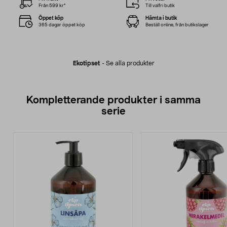
Från 599 kr*
Till valfri butik
Öppet köp
Hämta i butik
365 dagar öppet köp
Beställ online, från butikslager
Ekotipset
-
Se alla produkter
Kompletterande produkter i samma
serie