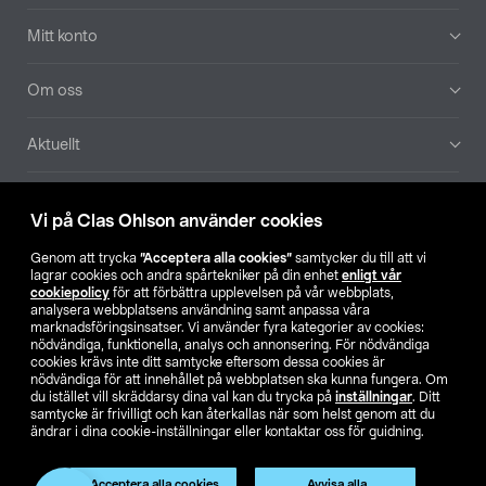
Mitt konto
Om oss
Aktuellt
Våra bolag
Vi på Clas Ohlson använder cookies
Hitta butik
Genom att trycka
”Acceptera alla cookies”
samtycker du till att vi
lagrar cookies och andra spårtekniker på din enhet
enligt vår
cookiepolicy
för att förbättra upplevelsen på vår webbplats,
SE
NO
FI
analysera webbplatsens användning samt anpassa våra
marknadsföringsinsatser. Vi använder fyra kategorier av cookies:
nödvändiga, funktionella, analys och annonsering. För nödvändiga
cookies krävs inte ditt samtycke eftersom dessa cookies är
nödvändiga för att innehållet på webbplatsen ska kunna fungera. Om
du istället vill skräddarsy dina val kan du trycka på
inställningar
. Ditt
samtycke är frivilligt och kan återkallas när som helst genom att du
ändrar i dina cookie-inställningar eller kontaktar oss för guidning.
Köpvillkor
Privacy statement
Klubbvillkor
För företag
Ändra till priser exklusive moms
Produkten har utgått
Acceptera alla cookies
Avvisa alla