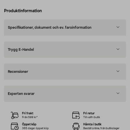
Produktinformation
Specifikationer, dokument och ev. faroinformation
Trygg E-Handel
Recensioner
Experten svarar
Fri frakt
Fri retur
Från 599 kr*
Till valfri butik
Öppet köp
Hämta i butik
365 dagar öppet köp
Beställ online, från butikslager