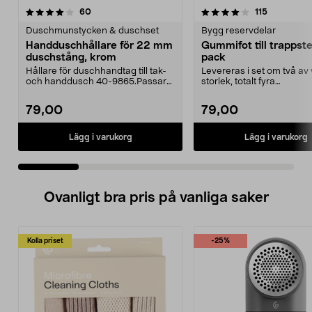
4.0 av 5 stjärnor
recensioner
4.5 av 5 stjärnor
recensione
60
115
Duschmunstycken & duschset
Bygg reservdelar
Handduschhållare för 22 mm
Gummifot till trappst
duschstång, krom
pack
Hållare för duschhandtag till tak-
Levereras i set om två av 
och handdusch 40-9865.Passar
storlek, totalt fyra
22 mm stång och ...
stycken.Innermåtten på de 
79,00
79,00
Lägg i varukorg
Lägg i varukorg
Ovanligt bra pris på vanliga saker
Kolla priset
-25%