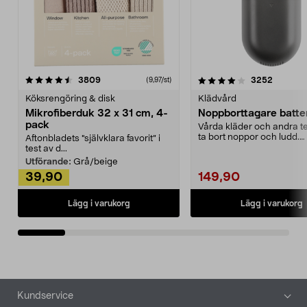
4.0av 5 stjärnor
recensioner
4.5av 5 stjärnor
recensio
3809
3252
(9,97/st)
Köksrengöring & disk
Klädvård
Mikrofiberduk 32 x 31 cm, 4-
Noppborttagare batter
pack
Vårda kläder och andra tex
ta bort noppor och ludd.
Aftonbladets "självklara favorit” i
Noppborttagaren fräs...
test av d...
Utförande:
Grå/beige
39,90
149,90
Lägg i varukorg
Lägg i varukorg
Sidfot
Kundservice