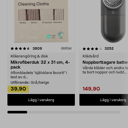
4.0av 5 stjärnor
recensioner
4.5av 5 stjärnor
recensio
3809
3252
(9,97/st)
Köksrengöring & disk
Klädvård
Mikrofiberduk 32 x 31 cm, 4-
Noppborttagare batter
pack
Vårda kläder och andra tex
ta bort noppor och ludd.
Aftonbladets "självklara favorit” i
Noppborttagaren fräs...
test av d...
Utförande:
Grå/beige
39,90
149,90
Lägg i varukorg
Lägg i varukorg