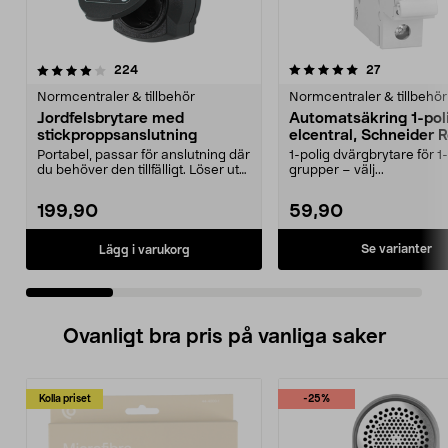
5.0 av 5 stjärnor
recensioner
4.5 av 5 stjärnor
recensioner
224
27
Normcentraler & tillbehör
Normcentraler & tillbehör
Jordfelsbrytare med
Automatsäkring 1-poli
stickproppsanslutning
elcentral, Schneider 
Portabel, passar för anslutning där
1-polig dvärgbrytare för 1
du behöver den tillfälligt. Löser ut
grupper – välj...
vid 30 ...
199,90
59,90
Se varianter
Lägg i varukorg
Ovanligt bra pris på vanliga saker
Kolla priset
-25%