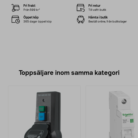
Fri frakt
Fri retur
Från 599 kr*
Till valfri butik
Öppet köp
Hämta i butik
365 dagar öppet köp
Beställ online, från butikslager
Toppsäljare inom samma kategori