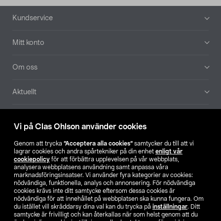
Sidfot
Kundservice
Mitt konto
Om oss
Aktuellt
Våra bolag
Vi på Clas Ohlson använder cookies
Hitta butik
Genom att trycka
”Acceptera alla cookies”
samtycker du till att vi
lagrar cookies och andra spårtekniker på din enhet
enligt vår
cookiepolicy
för att förbättra upplevelsen på vår webbplats,
SE
NO
FI
analysera webbplatsens användning samt anpassa våra
marknadsföringsinsatser. Vi använder fyra kategorier av cookies:
nödvändiga, funktionella, analys och annonsering. För nödvändiga
cookies krävs inte ditt samtycke eftersom dessa cookies är
nödvändiga för att innehållet på webbplatsen ska kunna fungera. Om
du istället vill skräddarsy dina val kan du trycka på
inställningar
. Ditt
samtycke är frivilligt och kan återkallas när som helst genom att du