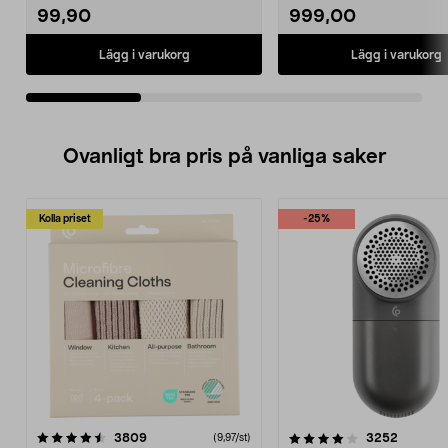
99,90
999,00
Lägg i varukorg
Lägg i varukorg
Ovanligt bra pris på vanliga saker
Kolla priset
-25%
4.0av 5 stjärnor
recensioner
4.5av 5 stjärnor
recensio
3809
3252
(9,97/st)