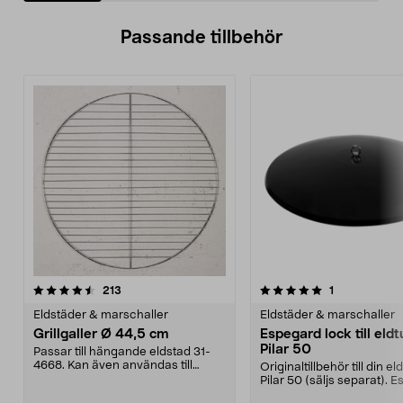
Passande tillbehör
5.0av 5 stjärnor
recensioner
5.0av 5 stjärnor
recensioner
213
1
Eldstäder & marschaller
Eldstäder & marschaller
Grillgaller Ø 44,5 cm
Espegard lock till eld
Pilar 50
Passar till hängande eldstad 31-
4668. Kan även användas till
Originaltillbehör till din e
klotgrillar. Grillg...
Pilar 50 (säljs separat). 
lock – sk...