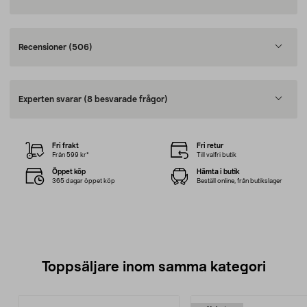
Recensioner
(506)
Experten svarar
(8 besvarade frågor)
Fri frakt
Fri retur
Från 599 kr*
Till valfri butik
Öppet köp
Hämta i butik
365 dagar öppet köp
Beställ online, från butikslager
Toppsäljare inom samma kategori