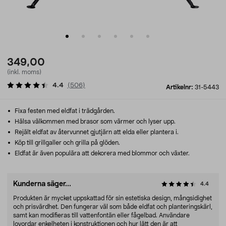
349,00
(inkl. moms)
4.4
(
506
)
Artikelnr:
31-5443
Fixa festen med eldfat i trädgården.
Hälsa välkommen med brasor som värmer och lyser upp.
Rejält eldfat av återvunnet gjutjärn att elda eller plantera i.
Köp till grillgaller och grilla på glöden.
Eldfat är även populära att dekorera med blommor och växter.
Kunderna säger...
4.4
Produkten är mycket uppskattad för sin estetiska design, mångsidighet
och prisvärdhet. Den fungerar väl som både eldfat och planteringskärl,
samt kan modifieras till vattenfontän eller fågelbad. Användare
lovordar enkelheten i konstruktionen och hur lätt den är att