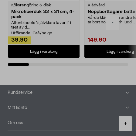
Köksrengöring & disk
Klädvård
Mikrofiberduk 32 x 31 cm, 4-
Noppborttagare batter
pack
Vårda kläder och andra tex
ta bort noppor och ludd.
-
Aftonbladets "självklara favorit” i
Noppborttagaren fräs...
test av d...
Utförande:
Grå/beige
39,90
149,90
Lägg i varukorg
Lägg i varukorg
Sidfot
Kundservice
Mitt konto
Product
Om oss
+
quantity