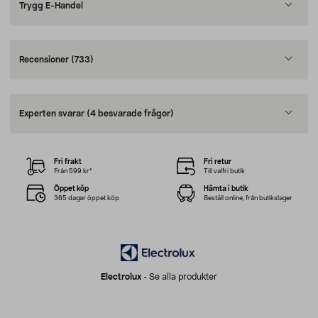
Trygg E-Handel
Recensioner
(733)
Experten svarar
(4 besvarade frågor)
Fri frakt
Fri retur
Från 599 kr*
Till valfri butik
Öppet köp
Hämta i butik
365 dagar öppet köp
Beställ online, från butikslager
Electrolux
-
Se alla produkter