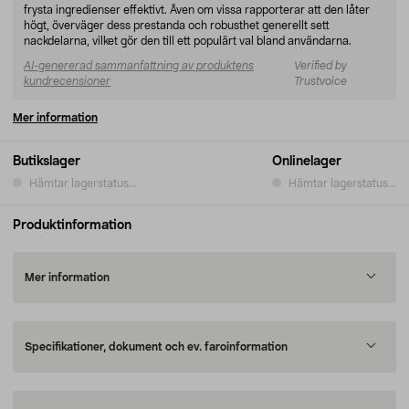
frysta ingredienser effektivt. Även om vissa rapporterar att den låter
högt, överväger dess prestanda och robusthet generellt sett
nackdelarna, vilket gör den till ett populärt val bland användarna.
AI-genererad sammanfattning av produktens
Verified by
kundrecensioner
Trustvoice
Mer information
Butikslager
Onlinelager
Hämtar lagerstatus...
Hämtar lagerstatus...
Produktinformation
Mer information
Specifikationer, dokument och ev. faroinformation