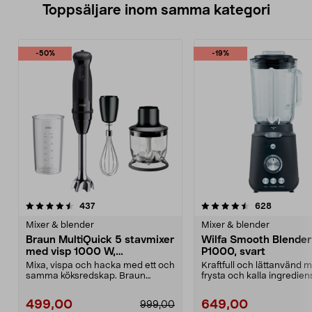
Toppsäljare inom samma kategori
-50%
-19%
4.5 av 5 stjärnor
recensioner
4.5 av 5 stjärnor
recension
437
628
Mixer & blender
Mixer & blender
Braun MultiQuick 5 stavmixer
Wilfa Smooth Blender
med visp 1000 W,
P1000, svart
MQ50202M
Mixa, vispa och hacka med ett och
Kraftfull och lättanvänd m
samma köksredskap. Braun
frysta och kalla ingrediens
MultiQuick 5 stavmixe...
Smooth B...
499,00
649,00
999,00