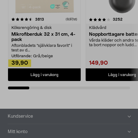
4.0av 5 stjärnor
recensioner
4.5av 5 stjärnor
recensio
3813
3252
(9,97/st)
Köksrengöring & disk
Klädvård
Mikrofiberduk 32 x 31 cm, 4-
Noppborttagare batter
pack
Vårda kläder och andra tex
ta bort noppor och ludd.
Aftonbladets "självklara favorit” i
Noppborttagaren fräs...
test av d...
Utförande:
Grå/beige
39,90
149,90
Lägg i varukorg
Lägg i varukorg
Sidfot
Kundservice
Mitt konto