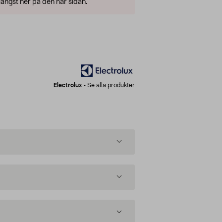
ängst ner på den här sidan.
Electrolux
-
Se alla produkter