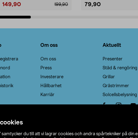
149,90
79,90
199,90
Lägg i varukorg
Lägg i varukorg
o
Om oss
Aktuellt
egistrera
Om oss
Presenter
enord
Press
Städ & rengöring
ation
Investerare
Grillar
istorik
Hållbarhet
Grästrimmer
Karriär
Solcellsbelysning
 cookies
”
samtycker du till att vi lagrar cookies och andra spårtekniker på din 