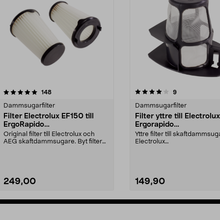
4.0av 5 stjärnor
recensioner
4.5av 5 stjärnor
recensioner
148
9
Dammsugarfilter
Dammsugarfilter
Filter Electrolux EF150 till
Filter yttre till Electrolux
ErgoRapido
Ergorapido
skaftdammsugare
skaftdammsugare
Original filter till Electrolux och
Yttre filter till skaftdammsu
AEG skaftdammsugare. Byt filter
Electrolux
regelbundet ...
ErgoRapido:EER73BPEER7
ERC73SWE...
249,00
149,90
Lägg i varukorg
Lägg i varukorg