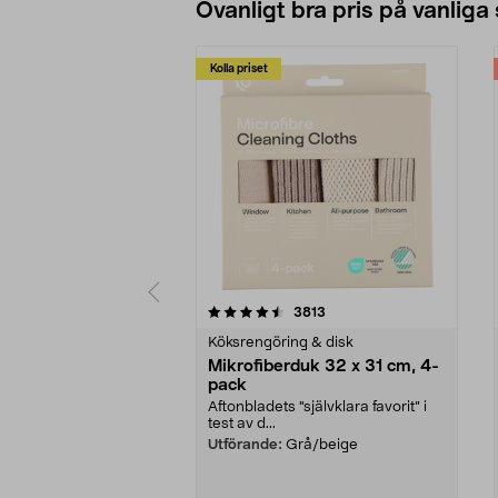
Ovanligt bra pris på vanliga
Kolla priset
5av 5 stjärnor
4.0av 5 stjärnor
recensioner
3813
Köksrengöring & disk
Mikrofiberduk 32 x 31 cm, 4-
pack
Aftonbladets "självklara favorit” i
test av d...
Utförande:
Grå/beige