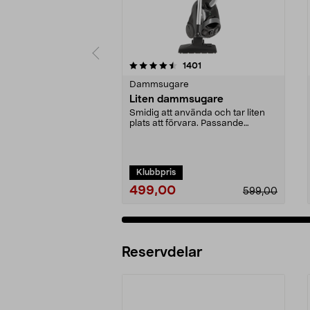
5 av 5 stjärnor
4.0 av 5 stjärnor
recensioner
1401
Dammsugare
Liten dammsugare
Smidig att använda och tar liten
plats att förvara. Passande
dammsugarpåse 44-17...
Klubbpris
499,00
599,00
Reservdelar