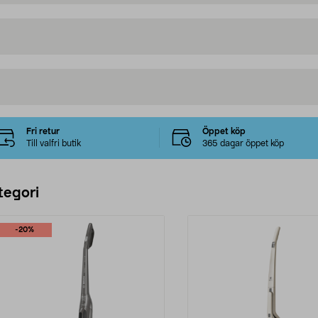
Fri retur
Öppet köp
Till valfri butik
365 dagar öppet köp
tegori
-20%