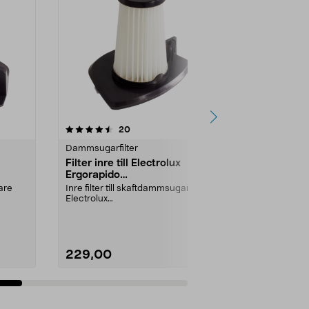
4.5av 5 stjärnor
recensioner
20
8
Dammsugarfilter
Dammsugarfil
Filter inre till Electrolux
Filter till E
Ergorapido
ErgoRapido
skaftdammsugare
skaftdamm
gare
Inre filter till skaftdammsugare
Ersättningsfilt
Electrolux
AEG skaftdam
3IGME
ErgoRapido:EER73BPEER73IGME
till filte...
ERC73SWEE...
229,00
169,90
Lägg i varukorg
Lägg