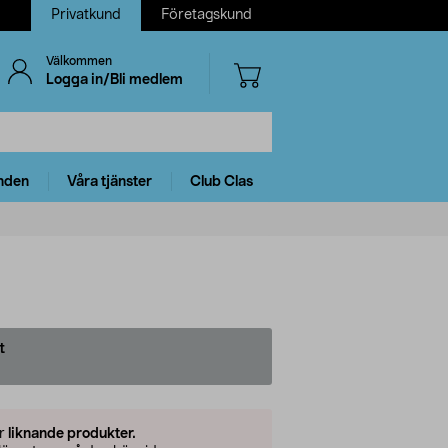
Privatkund
Företagskund
Välkommen
Logga in/Bli medlem
nden
Våra tjänster
Club Clas
t
er
liknande produkter.