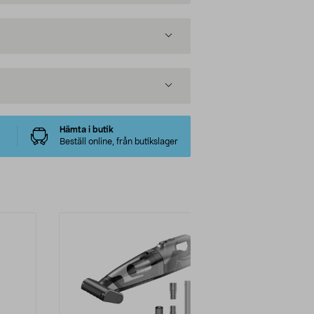
Hämta i butik
Beställ online, från butikslager
-20%