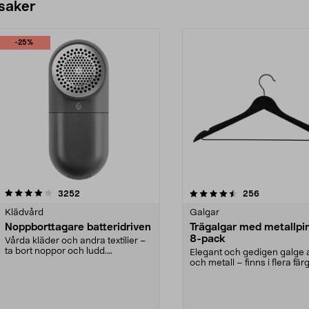
 saker
-25%
4.5av 5 stjärnor
recensioner
4.0av 5 stjärnor
recensioner
3252
256
Klädvård
Galgar
Noppborttagare batteridriven
Trägalgar med metallpi
8-pack
Vårda kläder och andra textilier –
ta bort noppor och ludd.
Elegant och gedigen galge a
Noppborttagaren fräs...
och metall – finns i flera färg
Galge med sv...