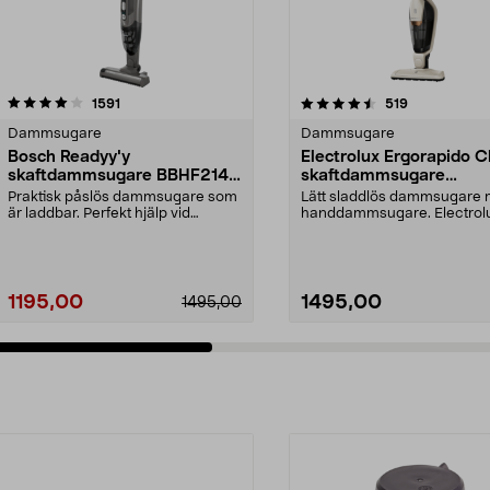
4.5 av 5 stjärnor
recensioner
4.5 av 5 stjärnor
recensioner
1591
519
Dammsugare
Dammsugare
Bosch Readyy'y
Electrolux Ergorapido C
skaftdammsugare BBHF214G
skaftdammsugare
14,4 V
EERC73SW
Praktisk påslös dammsugare som
Lätt sladdlös dammsugare
är laddbar. Perfekt hjälp vid
handdammsugare. Electrol
snabbstädning. 2-i-...
Ergorapido Classic – dam...
1195,00
1495,00
1495,00