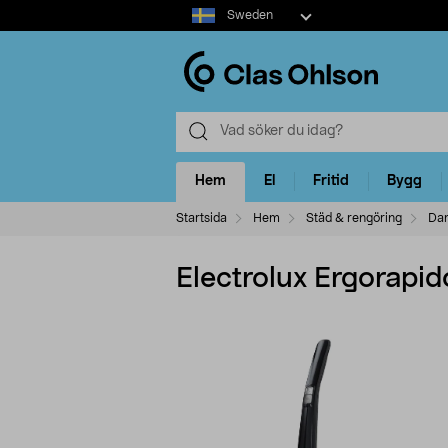
Select
Sweden
market
Hem
El
Fritid
Bygg
Startsida
Hem
Städ & rengöring
Da
Electrolux Ergorap