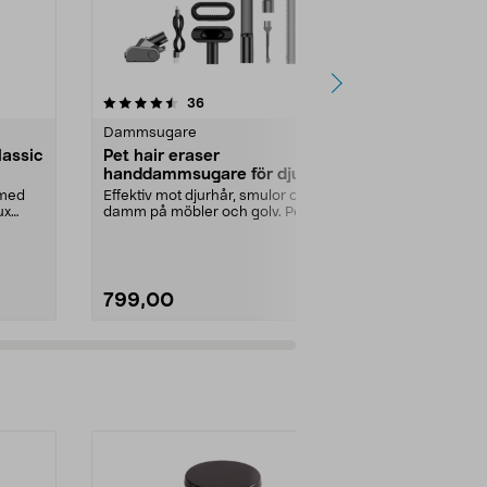
4.0 av 5 stjärnor
recensioner
4.5
36
2
Dammsugare
Dammsugar
lassic
Pet hair eraser
Minidamms
handdammsugare för djurhår
laddningsb
och smuts, 120 W
 med
Effektiv mot djurhår, smulor och
Liten handda
ux
damm på möbler och golv. Pet hair
munstycken –
eraser – hand...
Minidammsugar
799,00
399,00