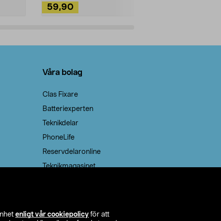
59,90
49,90
Lägg i varukorg
Lägg
Våra bolag
Clas Fixare
Batteriexperten
Teknikdelar
PhoneLife
Reservdelaronline
Teknikmagasinet
enhet
enligt vår cookiepolicy
för att