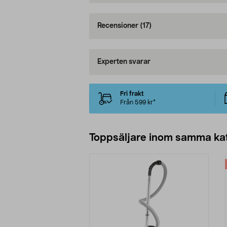
Recensioner
(17)
Experten svarar
Fri frakt
Från 599 kr*
Toppsäljare inom samma ka