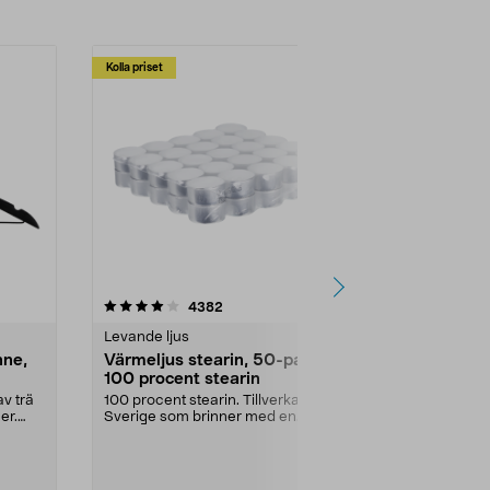
Kolla priset
Multibuy
4.5av 5 stjärnor
recensioner
4.5
4382
2
Levande ljus
Rengöringsm
nne,
Värmeljus stearin, 50-pack,
Bikarbonat
100 procent stearin
Ett allsidigt 
städning och 
v trä
100 procent stearin. Tillverkade i
ute. Städa med
er.
Sverige som brinner med en
vacker och sotfri ...