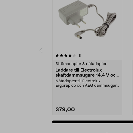
0av 5 stjärnor
5.0av 5 stjärnor
recensioner
11
Strömadapter & nätadapter
Laddare till Electrolux
skaftdammsugare 14,4 V och
18 V
Nätadapter till Electrolux
Ergorapido och AEG dammsugare
14,4 V och 18 V.
379,00
Lägg i varukorg