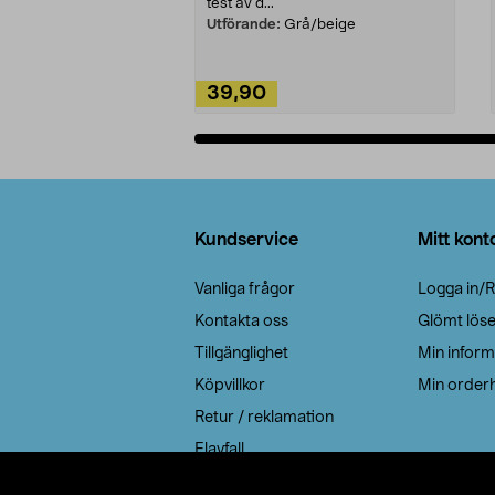
test av d...
Utförande:
Grå/beige
39,90
Lägg i varukorg
Sidfot
Kundservice
Mitt kont
Vanliga frågor
Logga in/R
Kontakta oss
Glömt lös
Tillgänglighet
Min inform
Köpvillkor
Min orderh
Retur / reklamation
Elavfall
Cookie policy