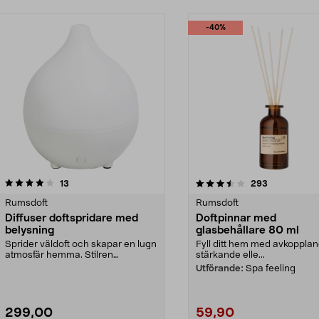
-40%
3.5 av 5 stjärnor
recensioner
3.5 av 5 stjärnor
recensioner
13
293
Rumsdoft
Rumsdoft
Diffuser doftspridare med
Doftpinnar med
belysning
glasbehållare 80 ml
Sprider väldoft och skapar en lugn
Fyll ditt hem med avkopplan
atmosfär hemma. Stilren
stärkande elle...
doftspridare med mjuk...
Utförande:
Spa feeling
299,00
59,90