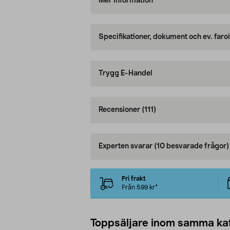
Mer information
Specifikationer, dokument och ev. faro
Trygg E-Handel
Recensioner
(111)
Experten svarar
(10 besvarade frågor)
Fri frakt
Från 599 kr*
Toppsäljare inom samma ka