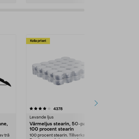
Kolla priset
Multibuy
4.5av 5 stjärnor
recensioner
4.5
4378
2
Levande ljus
Rengöringsm
nne,
Värmeljus stearin, 50-pack,
Bikarbonat
100 procent stearin
Ett allsidigt 
städning och 
v trä
100 procent stearin. Tillverkade i