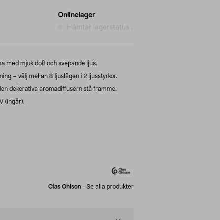
Onlinelager
Hämtar lagerstatus...
 med mjuk doft och svepande ljus.
ng – välj mellan 8 ljuslägen i 2 ljusstyrkor.
 den dekorativa aromadiffusern stå framme.
 (ingår).
Clas Ohlson
-
Se alla produkter