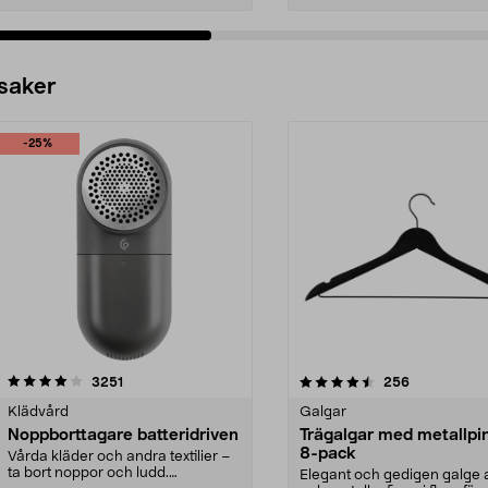
 saker
-25%
4.5av 5 stjärnor
recensioner
4.0av 5 stjärnor
recensioner
3251
256
Klädvård
Galgar
Noppborttagare batteridriven
Trägalgar med metallpi
8-pack
Vårda kläder och andra textilier –
ta bort noppor och ludd.
Elegant och gedigen galge a