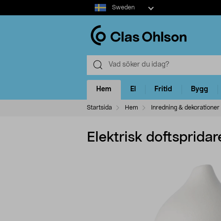
Select
Sweden
market
Hem
El
Fritid
Bygg
Startsida
Hem
Inredning & dekorationer
Elektrisk doftsprida