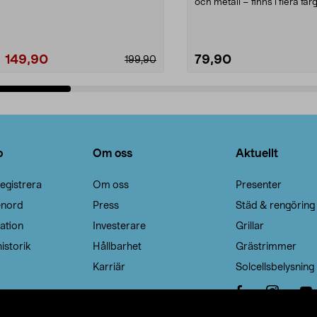
Noppborttagaren fräs...
och metall – finns i flera färg
Galge med sv...
149,90
79,90
199,90
Lägg i varukorg
Lägg i varukorg
o
Om oss
Aktuellt
egistrera
Om oss
Presenter
enord
Press
Städ & rengöring
ation
Investerare
Grillar
istorik
Hållbarhet
Grästrimmer
Karriär
Solcellsbelysning