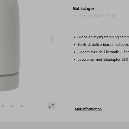
Butikslager
Hämtar lagerstatus...
Skapa en mysig stämning hemma
Elektrisk doftspridare med belysni
Elegant övre del i keramik – låt
Levereras med nätadapter 230 V
Mer information