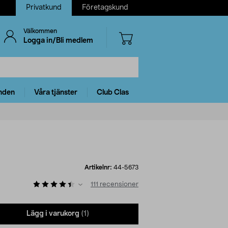
Privatkund
Företagskund
Välkommen
Logga in/Bli medlem
nden
Våra tjänster
Club Clas
Artikelnr:
44-5673
111
recensioner
Lägg i varukorg
(1)