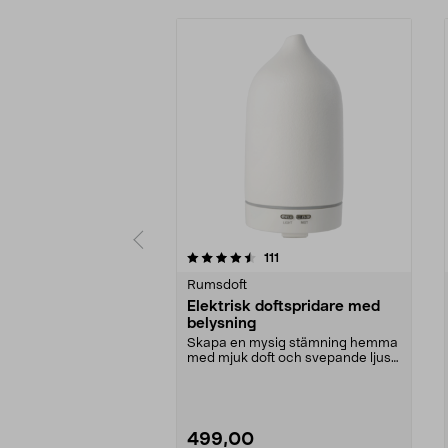
5 av 5 stjärnor
4.0 av 5 stjärnor
recensioner
111
Rumsdoft
Elektrisk doftspridare med
belysning
Skapa en mysig stämning hemma
med mjuk doft och svepande ljus.
Elektrisk doftspr...
499,00