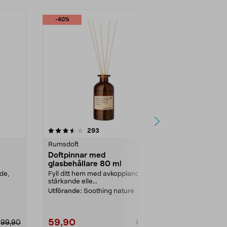
-40%
-40%
3.5 av 5 stjärnor
recensioner
4.0
293
2
Rumsdoft
Rumsdoft
Doftpinnar med
Doftpinnar
glasbehållare 80 ml
glasbehålla
de,
Fyll ditt hem med avkopplande,
Fyll ditt hem
stärkande elle...
stärkande elle
Utförande:
Soothing nature
Utförande:
Ev
59,90
59,90
99,90
99,90