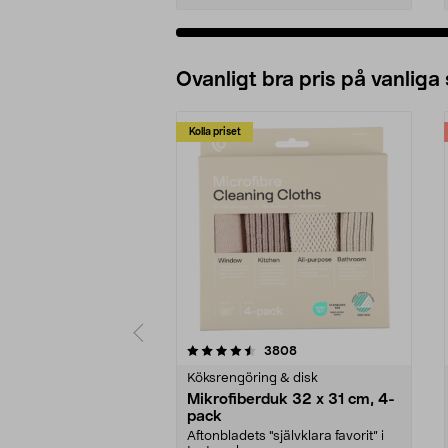
Ovanligt bra pris på vanliga
Kolla priset
5av 5 stjärnor
4.0av 5 stjärnor
recensioner
3808
Köksrengöring & disk
Mikrofiberduk 32 x 31 cm, 4-
pack
Aftonbladets "självklara favorit” i