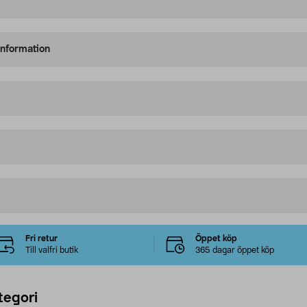
information
Fri retur
Öppet köp
Till valfri butik
365 dagar öppet köp
tegori