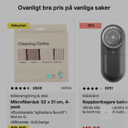
Ovanligt bra pris på vanliga saker
Kolla priset
-25%
4.0av 5 stjärnor
recensioner
4.5av 5 stjärnor
recensio
3808
3251
(9,97/st)
Köksrengöring & disk
Klädvård
Mikrofiberduk 32 x 31 cm, 4-
Noppborttagare batter
pack
Vårda kläder och andra tex
ta bort noppor och ludd.
-
Aftonbladets "självklara favorit” i
Noppborttagaren fräs...
test av d...
Utförande:
Grå/beige