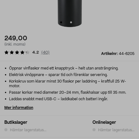
249,00
(inkl. moms)
4.2
(
40
)
Artikelnr:
44-6205
Öppnar vinflaskor med ett knapptryck – helt utan ansträngning.
Elektrisk vinöppnare – sparar tid och förenklar servering.
Korkskruv som klarar minst 30 flaskor per laddning – kraftfull 25 W-
motor.
Passar korkar med diameter 20–24 mm, flaskhalsar upp till 35 mm.
Laddas snabbt med USB-C – laddkabel och batteri ingår.
Mer information
Butikslager
Onlinelager
Hämtar lagerstatus...
Hämtar lagerstatus...