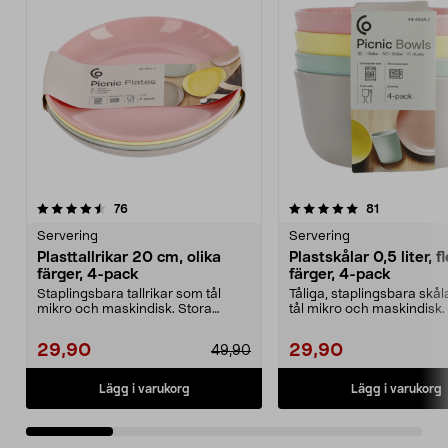
5.0 av 5 stjärnor
recensioner
4.5 av 5 stjärnor
recensioner
76
81
Servering
Servering
Plasttallrikar 20 cm, olika
Plastskålar 0,5 liter, f
färger, 4-pack
färger, 4-pack
Staplingsbara tallrikar som tål
Tåliga, staplingsbara skå
mikro och maskindisk. Stora
tål mikro och maskindisk
plasttallrikar med h...
skålar med hög ka...
29,90
29,90
49,90
Lägg i varukorg
Lägg i varukorg