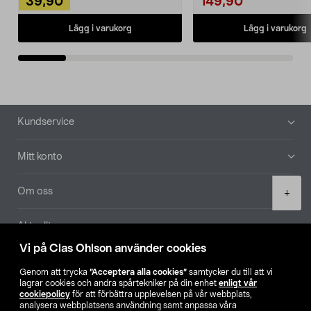
39,90
149,90
Lägg i varukorg
Lägg i varukorg
Sidfot
Kundservice
Mitt konto
Product
Om oss
+
quantity
Aktuellt
Vi på Clas Ohlson använder cookies
Våra bolag
Genom att trycka
”Acceptera alla cookies”
samtycker du till att vi
lagrar cookies och andra spårtekniker på din enhet
enligt vår
Hitta butik
cookiepolicy
för att förbättra upplevelsen på vår webbplats,
analysera webbplatsens användning samt anpassa våra