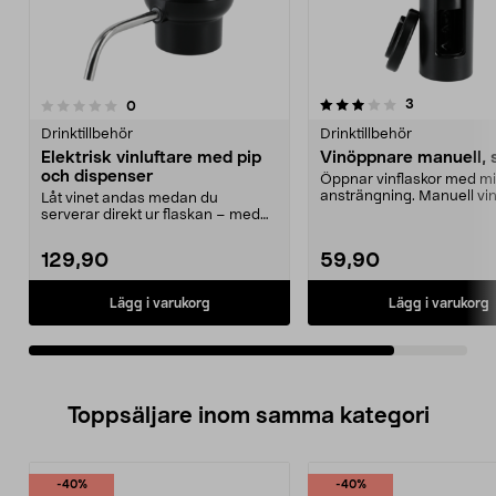
3.5av 5 stjärnor
recensioner
3
recensioner
0
Drinktillbehör
Drinktillbehör
Elektrisk vinluftare med pip
Vinöppnare manuell, 
och dispenser
Öppnar vinflaskor med m
ansträngning. Manuell v
Låt vinet andas medan du
med folieskärare ...
serverar direkt ur flaskan – med
bara ett knapptryck. E...
129,90
59,90
Lägg i varukorg
Lägg i varukorg
Toppsäljare inom samma kategori
-40%
-40%