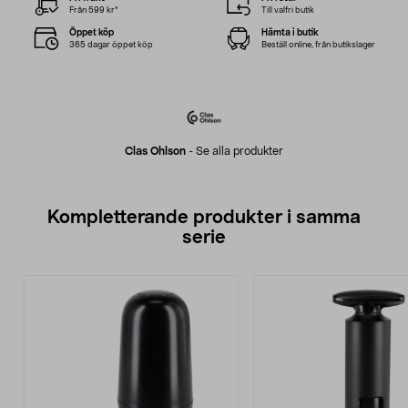
Från 599 kr*
Till valfri butik
Öppet köp
Hämta i butik
365 dagar öppet köp
Beställ online, från butikslager
Clas Ohlson
-
Se alla produkter
Kompletterande produkter i samma
serie