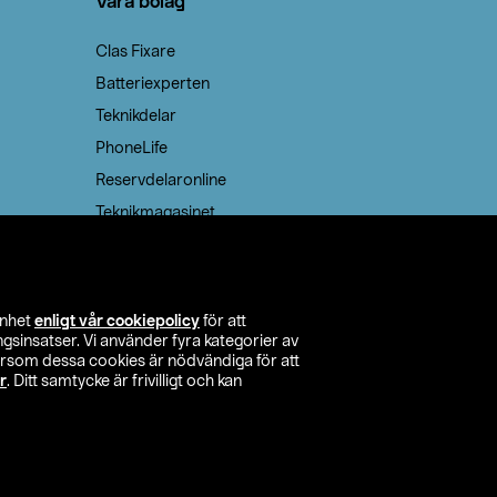
Våra bolag
Clas Fixare
Batteriexperten
Teknikdelar
PhoneLife
Reservdelaronline
Teknikmagasinet
enhet
enligt vår cookiepolicy
för att
insatser. Vi använder fyra kategorier av
tersom dessa cookies är nödvändiga för att
r
. Ditt samtycke är frivilligt och kan
itta butik