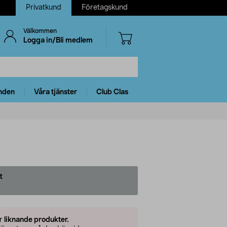
Privatkund
Företagskund
Välkommen
Logga in/Bli medlem
nden
Våra tjänster
Club Clas
t
er
liknande produkter.