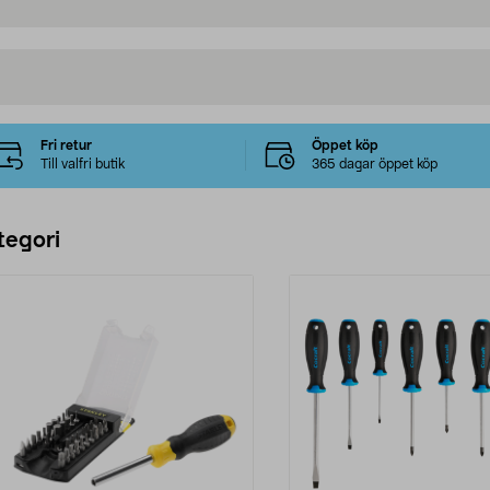
Fri retur
Öppet köp
Till valfri butik
365 dagar öppet köp
tegori