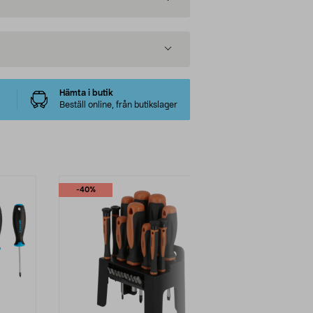
Hämta i butik
Beställ online, från butikslager
-40%