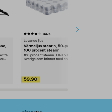
4.5av 5 stjärnor
recensioner
4.5
4378
2
Levande ljus
Rengöringsm
nne,
Värmeljus stearin, 50-pack,
Bikarbonat
100 procent stearin
Ett allsidigt 
städning och 
v trä
100 procent stearin. Tillverkade i
ute. Städa med
er.
Sverige som brinner med en
vacker och sotfri ...
59,90
49,90
Lägg i varukorg
Lägg