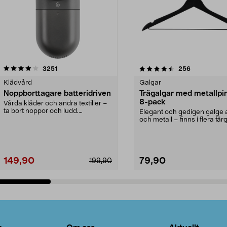
4.5av 5 stjärnor
recensioner
4.0av 5 stjärnor
recensioner
3251
256
Klädvård
Galgar
Noppborttagare batteridriven
Trägalgar med metallpi
8-pack
Vårda kläder och andra textilier –
ta bort noppor och ludd.
Elegant och gedigen galge a
Noppborttagaren fräs...
och metall – finns i flera färg
Galge med sv...
149,90
79,90
199,90
Lägg i varukorg
Lägg i varukorg