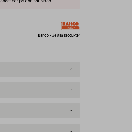
ängst ner på den här sidan.
Bahco
-
Se alla produkter