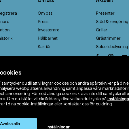
o
Om oss
Aktuellt
egistrera
Om oss
Presenter
enord
Press
Städ & rengöring
ation
Investerare
Grillar
istorik
Hållbarhet
Grästrimmer
Karriär
Solcellsbelysning
 cookies
”
samtycker du till att vi lagrar cookies och andra spårtekniker på din 
analysera webbplatsens användning samt anpassa våra marknadsförings
 och annonsering. För nödvändiga cookies krävs inte ditt samtycke ef
a. Om du istället vill skräddarsy dina val kan du trycka på
inställninga
r i dina cookie-inställningar eller kontaktar oss för guidning.
s Ohlson
Köpvillkor
Privacy statement
Klubbvillkor
H
Ändra till priser exklusive moms
Avvisa alla
Inställningar