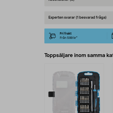
Experten svarar
(1 besvarad fråga)
Fri frakt
Från 599 kr*
Toppsäljare inom samma ka