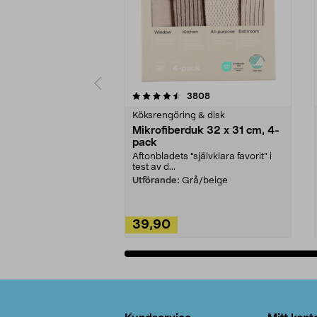
5av 5 stjärnor
4.0av 5 stjärnor
recensioner
3808
Köksrengöring & disk
Mikrofiberduk 32 x 31 cm, 4-
pack
Aftonbladets "självklara favorit” i
test av d...
Utförande:
Grå/beige
39,90
Lägg i varukorg
Sidfot