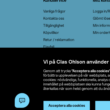
Kundservice
Mitt kont
Vanliga frågor
Logga in/R
Kontakta oss
Glömt lös
Tillgänglighet
Min inform
Köpvillkor
Min orderh
Retur / reklamation
Elavfall
Cookie policy
Leveransalternativ
Vi på Clas Ohlson använder
Genom att trycka
”Acceptera alla cookies
förbättra upplevelsen på vår webbplats, 
cookies: nödvändiga, funktionella, analys
innehållet på webbplatsen ska kunna funger
återkallas när som helst genom att du ändra
© 2026 Cla
Acceptera alla cookies