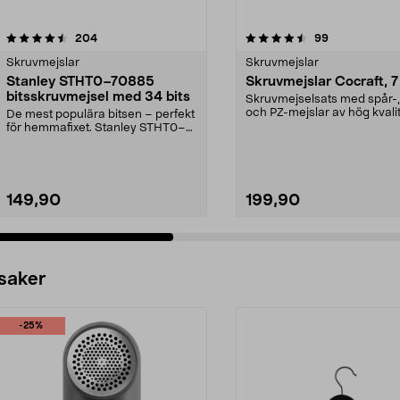
4.5 av 5 stjärnor
recensioner
4.5 av 5 stjärnor
recensioner
204
99
Skruvmejslar
Skruvmejslar
Stanley STHT0–70885
Skruvmejslar Cocraft, 7
bitsskruvmejsel med 34 bits
Skruvmejselsats med spår-
och PZ-mejslar av hög kvalit
De mest populära bitsen – perfekt
Handtag med mjukt...
för hemmafixet. Stanley STHT0–
70885 – skruvmej...
149,90
199,90
 saker
-25%