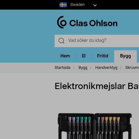
Select
Sweden
market
Hem
El
Fritid
Bygg
Startsida
Bygg
Handverktyg
Skruvme
Elektronikmejslar Ba