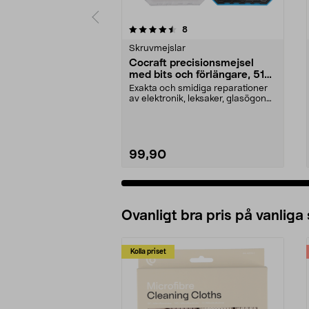
5 av 5 stjärnor
4.5 av 5 stjärnor
recensioner
8
Skruvmejslar
Cocraft precisionsmejsel
med bits och förlängare, 51
delar
Exakta och smidiga reparationer
av elektronik, leksaker, glasögon
etc. Cocraft p...
99,90
Ovanligt bra pris på vanliga
Kolla priset