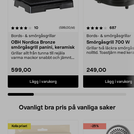
4.0 av 5 stjärnor
recensioner
5.0 av 5 stjärnor
recension
10
687
(599,00/st)
Bords- & smörgåsgrillar
Bords- & smörgåsgrillar
OBH Nordica Bronze
Smörgåsgrill 700 W
smörgåsgrill panini, keramisk
Grillar två läckra smörgå
nolltid. Toastjärn med ke
Grillar allt från tunna till rejäla
beläggning – til...
varma mackor snabbt och jämnt.
OBH Nordica B...
599,00
249,00
Lägg i varukorg
Lägg i varukorg
Ovanligt bra pris på vanliga saker
Kolla priset
-25%