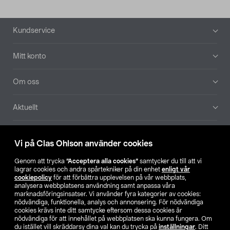
Sidfot
Kundservice
Mitt konto
Om oss
Aktuellt
Våra bolag
Vi på Clas Ohlson använder cookies
Hitta butik
Genom att trycka
”Acceptera alla cookies”
samtycker du till att vi
lagrar cookies och andra spårtekniker på din enhet
enligt vår
cookiepolicy
för att förbättra upplevelsen på vår webbplats,
SE
NO
FI
analysera webbplatsens användning samt anpassa våra
marknadsföringsinsatser. Vi använder fyra kategorier av cookies:
nödvändiga, funktionella, analys och annonsering. För nödvändiga
cookies krävs inte ditt samtycke eftersom dessa cookies är
nödvändiga för att innehållet på webbplatsen ska kunna fungera. Om
du istället vill skräddarsy dina val kan du trycka på
inställningar
. Ditt