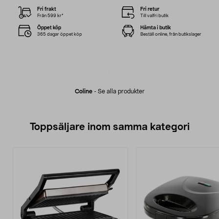
Fri frakt
Fri retur
Från 599 kr*
Till valfri butik
Öppet köp
Hämta i butik
365 dagar öppet köp
Beställ online, från butikslager
Coline
-
Se alla produkter
Toppsäljare inom samma kategori