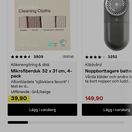
4.0av 5 stjärnor
recensioner
4.5av 5 stjärnor
recensio
3809
3252
(9,97/st)
Köksrengöring & disk
Klädvård
Mikrofiberduk 32 x 31 cm, 4-
Noppborttagare batter
pack
Vårda kläder och andra tex
ta bort noppor och ludd.
Aftonbladets "självklara favorit” i
Noppborttagaren fräs...
test av d...
Utförande:
Grå/beige
39,90
149,90
Lägg i varukorg
Lägg i varukorg