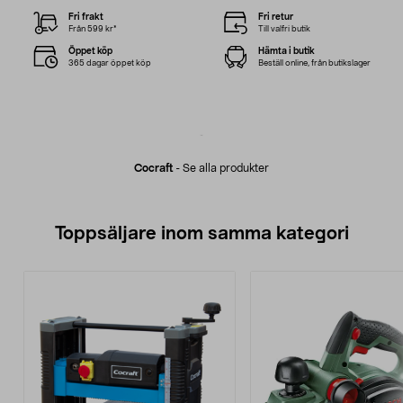
Fri frakt
Fri retur
Från 599 kr*
Till valfri butik
Öppet köp
Hämta i butik
365 dagar öppet köp
Beställ online, från butikslager
Cocraft
-
Se alla produkter
Toppsäljare inom samma kategori