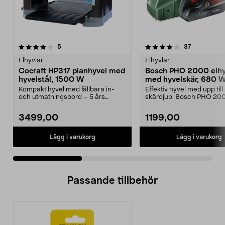
4.0 av 5 stjärnor
recensioner
4.5 av 5 stjärnor
recensioner
5
37
Elhyvlar
Elhyvlar
Cocraft HP317 planhyvel med
Bosch PHO 2000 elhy
hyvelstål, 1500 W
med hyvelskär, 680 
Kompakt hyvel med fällbara in-
Effektiv hyvel med upp til
och utmatningsbord – 5 års
skärdjup. Bosch PHO 20
garanti. Cocraft HP317...
elhyvel – för snabb oc...
3499,00
1199,00
Lägg i varukorg
Lägg i varukorg
Passande tillbehör