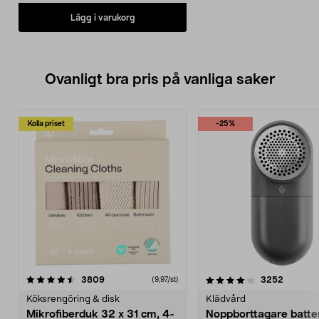
Lägg i varukorg
Ovanligt bra pris på vanliga saker
Kolla priset
-25%
4.0av 5 stjärnor
recensioner
4.5av 5 stjärnor
recensio
3809
3252
(9,97/st)
Köksrengöring & disk
Klädvård
Mikrofiberduk 32 x 31 cm, 4-
Noppborttagare batter