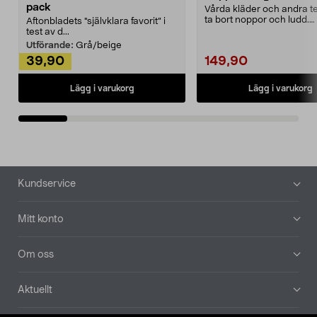
pack
Vårda kläder och andra tex
ta bort noppor och ludd.
Aftonbladets "självklara favorit” i
Noppborttagaren fräs...
test av d...
Utförande:
Grå/beige
39,90
149,90
Lägg i varukorg
Lägg i varukorg
Sidfot
Kundservice
Mitt konto
Om oss
Aktuellt