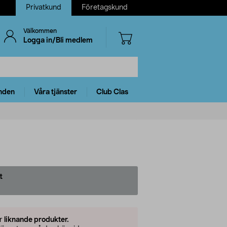
Privatkund
Företagskund
Välkommen
Logga in/Bli medlem
nden
Våra tjänster
Club Clas
t
er
liknande produkter.