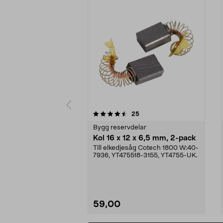
5av 5 stjärnor
5.0av 5 stjärnor
recensioner
25
Bygg reservdelar
Kol 16 x 12 x 6,5 mm, 2-pack
Till elkedjesåg Cotech 1800 W:40-
7936, YT475518-3155, YT4755-UK.
59,00