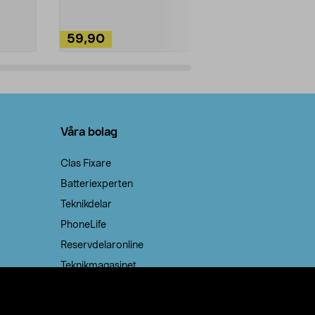
59,90
49,90
Lägg i varukorg
Lägg
Våra bolag
Clas Fixare
Batteriexperten
Teknikdelar
PhoneLife
Reservdelaronline
Teknikmagasinet