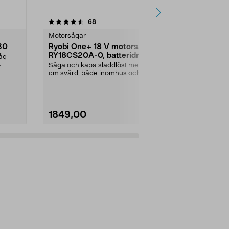
4.5 av 5 stjärnor
recensioner
4.5
68
2
Motorsågar
Motorsågar
30
Ryobi One+ 18 V motorsåg
Husqvarna 1
RY18CS20A-0, batteridriven
bensindrive
såg
kW, 35 cm
Såga och kapa sladdlöst med 20
Enkel och sä
cm svärd, både inomhus och
cm svärd – f
utomhus. Ryobi RY18CS2...
trädgård. Hus
1849,00
2590,00