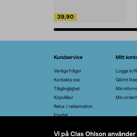
39,90
Lägg i varukorg
Sidfot
Kundservice
Mitt kont
Vanliga frågor
Logga in/R
Kontakta oss
Glömt lös
Tillgänglighet
Min inform
Köpvillkor
Min orderh
Retur / reklamation
Elavfall
Cookie policy
Leveransalternativ
Vi på Clas Ohlson använder