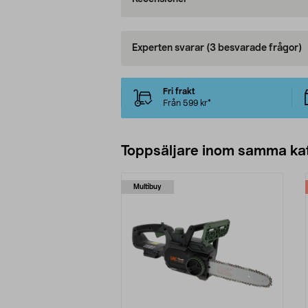
Experten svarar
(3 besvarade frågor)
Fri frakt
Från 599 kr*
Toppsäljare inom samma ka
Multibuy