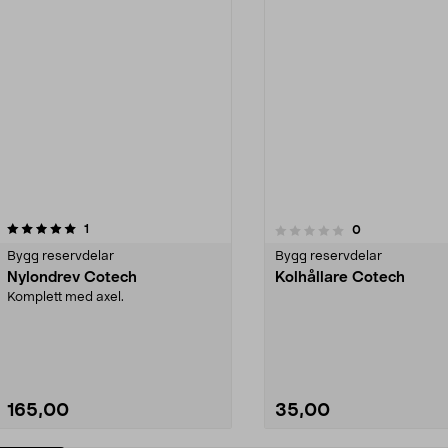
recensioner
1
recensioner
0
0.0 av 5 stjärnor
0.0 av 5 stjärnor
Bygg reservdelar
Bygg reservdelar
Nylondrev Cotech
Kolhållare Cotech
Komplett med axel.
165,00
35,00