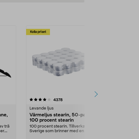
Se varianter
Se
Kolla priset
Multibuy
4.5av 5 stjärnor
recensioner
4.5
4378
2
Levande ljus
Rengöringsm
nne,
Värmeljus stearin, 50-pack,
Bikarbonat
100 procent stearin
Ett allsidigt 
städning och 
v trä
100 procent stearin. Tillverkade i
ute. Städa med
er.
Sverige som brinner med en
vacker och sotfri ...