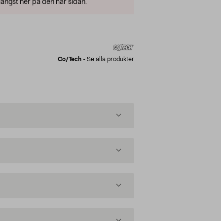
ängst ner på den här sidan.
Co/tech
-
Se alla produkter