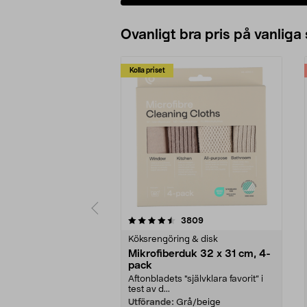
Lägg i varukorg
Ovanligt bra pris på vanliga
Kolla priset
5av 5 stjärnor
4.0av 5 stjärnor
recensioner
3809
Köksrengöring & disk
Mikrofiberduk 32 x 31 cm, 4-
pack
Aftonbladets "självklara favorit” i
test av d...
Utförande:
Grå/beige