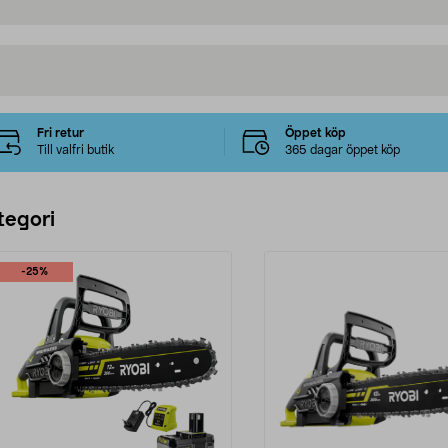
Fri retur
Öppet köp
Till valfri butik
365 dagar öppet köp
tegori
-25%