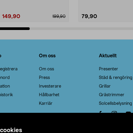
149,90
79,90
199,90
Lägg i varukorg
Lägg i varukorg
o
Om oss
Aktuellt
egistrera
Om oss
Presenter
enord
Press
Städ & rengöring
ation
Investerare
Grillar
istorik
Hållbarhet
Grästrimmer
Karriär
Solcellsbelysning
 cookies