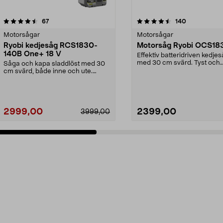
4.5 av 5 stjärnor
recensioner
4.5 av 5 stjärnor
recensioner
67
140
Motorsågar
Motorsågar
Ryobi kedjesåg RCS1830-
Motorsåg Ryobi OCS18
140B One+ 18 V
Effektiv batteridriven kedje
med 30 cm svärd. Tyst och
Såga och kapa sladdlöst med 30
lättanvänd motorsåg fö...
cm svärd, både inne och ute.
Ryobi RCS1830-140B –...
2999,00
2399,00
3999,00