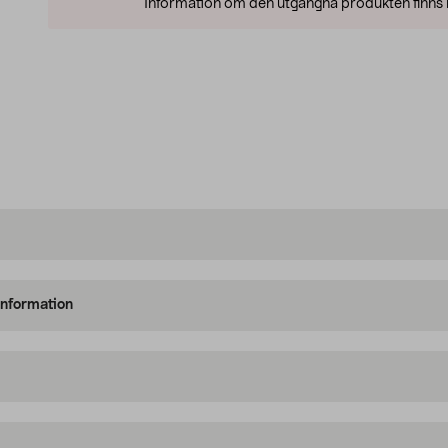
Information om den utgångna produkten finns l
information