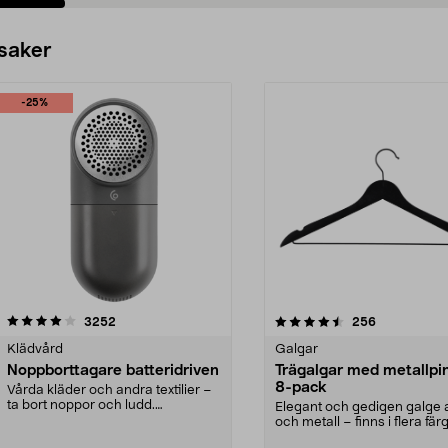
Se varianter
Se varianter
 saker
-25%
4.5av 5 stjärnor
recensioner
4.0av 5 stjärnor
recensioner
3252
256
Klädvård
Galgar
Noppborttagare batteridriven
Trägalgar med metallpi
8-pack
Vårda kläder och andra textilier –
ta bort noppor och ludd.
Elegant och gedigen galge a
Noppborttagaren fräs...
och metall – finns i flera färg
Galge med sv...