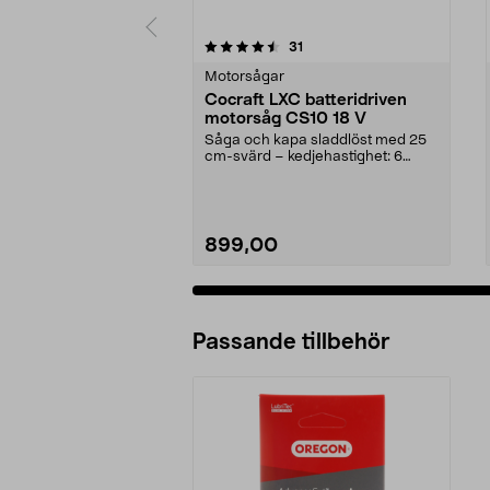
5 av 5 stjärnor
4.5 av 5 stjärnor
recensioner
31
Motorsågar
Cocraft LXC batteridriven
motorsåg CS10 18 V
Såga och kapa sladdlöst med 25
cm-svärd – kedjehastighet: 6
m/sek. Cocraft LXC C...
899,00
Passande tillbehör