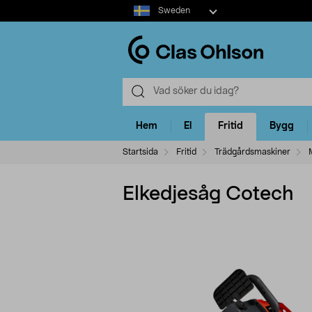
Select
Sweden
market
Hem
El
Fritid
Bygg
Startsida
Fritid
Trädgårdsmaskiner
Elkedjesåg Cotech