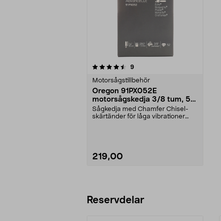
5av 5 stjärnor
recensioner
9
Motorsågstillbehör
Oregon 91PX052E
motorsågskedja 3/8 tum, 52
drivlänkar
Sågkedja med Chamfer Chisel-
skärtänder för låga vibrationer
och bra prestanda. O...
219,00
Lägg i varukorg
Reservdelar