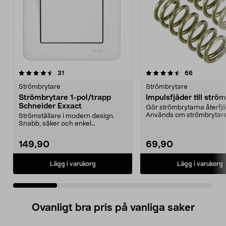
4.5 av 5 stjärnor
recensioner
4.5 av 5 stjärnor
recensione
31
66
Strömbrytare
Strömbrytare
Strömbrytare 1-pol/trapp
Impulsfjäder till strö
Schneider Exxact
Gör strömbrytarna återfj
Används om strömbrytar
Strömställare i modern design.
styra t.ex. en dos...
Snabb, säker och enkel
installation.
149,90
69,90
Lägg i varukorg
Lägg i varukorg
Ovanligt bra pris på vanliga saker