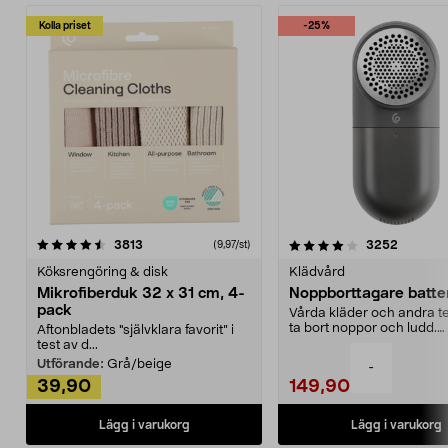
Kolla priset
-25%
4.0av 5 stjärnor
recensioner
4.5av 5 stjärnor
recensio
3813
3252
(9,97/st)
Köksrengöring & disk
Klädvård
Mikrofiberduk 32 x 31 cm, 4-
Noppborttagare batter
pack
Vårda kläder och andra tex
ta bort noppor och ludd.
Aftonbladets "självklara favorit” i
Noppborttagaren fräs...
test av d...
Utförande:
Grå/beige
-
39,90
149,90
Lägg i varukorg
Lägg i varukorg