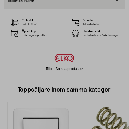
Experten svarar
Fri frakt
Fri retur
Från 599 kr*
Till valfri butik
Öppet köp
Hämta i butik
365 dagar öppet köp
Beställ online, från butikslager
Elko
-
Se alla produkter
Toppsäljare inom samma kategori