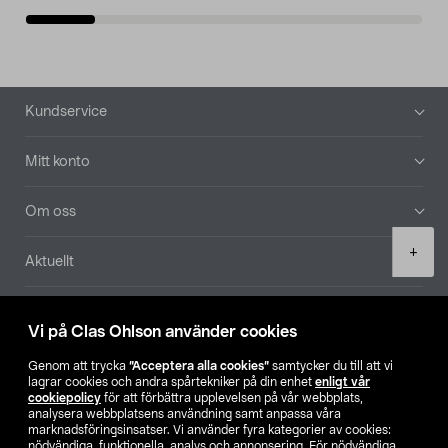
Sidfot
Kundservice
Mitt konto
Om oss
Product
+
Aktuellt
quantity
Våra bolag
Vi på Clas Ohlson använder cookies
Hitta butik
Genom att trycka
”Acceptera alla cookies”
samtycker du till att vi
lagrar cookies och andra spårtekniker på din enhet
enligt vår
cookiepolicy
för att förbättra upplevelsen på vår webbplats,
SE
NO
FI
analysera webbplatsens användning samt anpassa våra
marknadsföringsinsatser. Vi använder fyra kategorier av cookies:
nödvändiga, funktionella, analys och annonsering. För nödvändiga