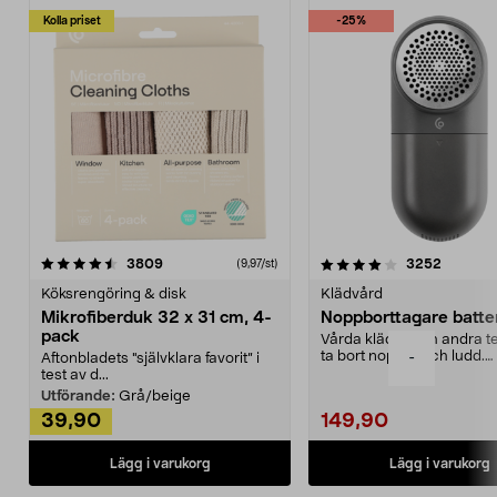
Kolla priset
-25%
4.0av 5 stjärnor
recensioner
4.5av 5 stjärnor
recensio
3809
3252
(9,97/st)
Köksrengöring & disk
Klädvård
Mikrofiberduk 32 x 31 cm, 4-
Noppborttagare batter
pack
Vårda kläder och andra tex
ta bort noppor och ludd.
-
Aftonbladets "självklara favorit” i
Noppborttagaren fräs...
test av d...
Utförande:
Grå/beige
39,90
149,90
Lägg i varukorg
Lägg i varukorg