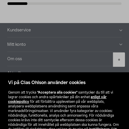
Sidfot
Kundservice
Mitt konto
Product
Om oss
+
quantity
Aktuellt
Vi på Clas Ohlson använder cookies
Våra bolag
Genom att trycka
”Acceptera alla cookies”
samtycker du till att vi
lagrar cookies och andra spårtekniker på din enhet
enligt vår
Hitta butik
cookiepolicy
för att förbättra upplevelsen på vår webbplats,
analysera webbplatsens användning samt anpassa våra
marknadsföringsinsatser. Vi använder fyra kategorier av cookies:
nödvändiga, funktionella, analys och annonsering. För nödvändiga
SE
NO
FI
cookies krävs inte ditt samtycke eftersom dessa cookies är
nödvändiga för att innehållet på webbplatsen ska kunna fungera. Om