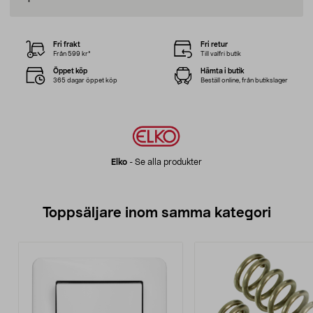
Fri frakt
Fri retur
Från 599 kr*
Till valfri butik
Öppet köp
Hämta i butik
365 dagar öppet köp
Beställ online, från butikslager
Elko
-
Se alla produkter
Toppsäljare inom samma kategori