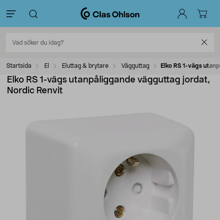
Startsida
El
Eluttag & brytare
Vägguttag
Elko RS 1-vägs utanp
Elko RS 1-vägs utanpåliggande vägguttag jordat,
Nordic Renvit