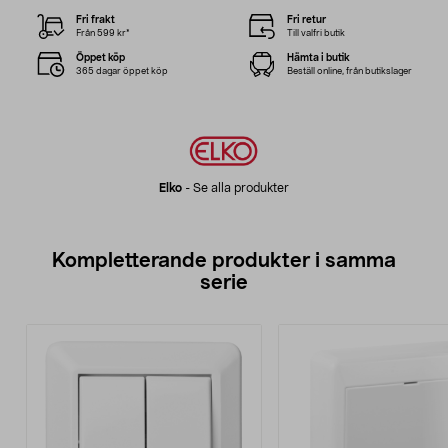
Fri frakt
Fri retur
Från 599 kr*
Till valfri butik
Öppet köp
Hämta i butik
365 dagar öppet köp
Beställ online, från butikslager
Elko
-
Se alla produkter
Kompletterande produkter i samma
serie