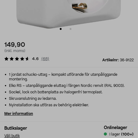
149,90
(inkl. moms)
4.6
(
68
)
Artikelnr:
36-9122
1 jordat schucko-uttag – kompakt utförande för utanpåliggande
montering.
Elko RS – utanpåliggande eluttag i färgen Nordic renvit (RAL 9003).
Sockel, lock och bottenplatta av halogenfri termoplast.
Skruvanslutning av ledarna.
Nyinstallation ska utföras av behörig elektriker.
Mer information
Onlinelager
Butikslager
I lager
(100+)
Välj butik