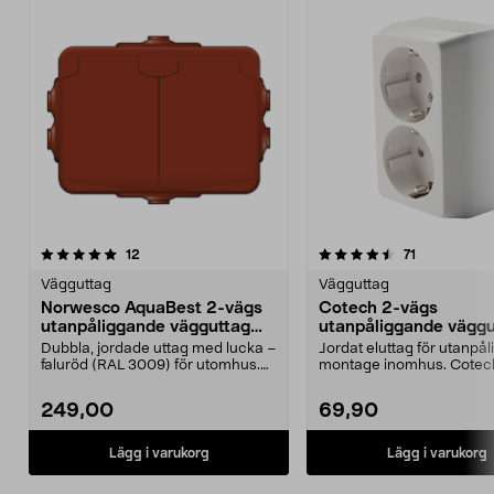
4.5 av 5 stjärnor
recensioner
4.5 av 5 stjärnor
recensioner
12
71
Vägguttag
Vägguttag
Norwesco AquaBest 2-vägs
Cotech 2-vägs
utanpåliggande vägguttag
utanpåliggande väggu
IP44
jordat
Dubbla, jordade uttag med lucka –
Jordat eluttag för utanpå
faluröd (RAL 3009) för utomhus.
montage inomhus. Cotec
Norwesco AquaB...
vägguttag – med...
249,00
69,90
Lägg i varukorg
Lägg i varukorg