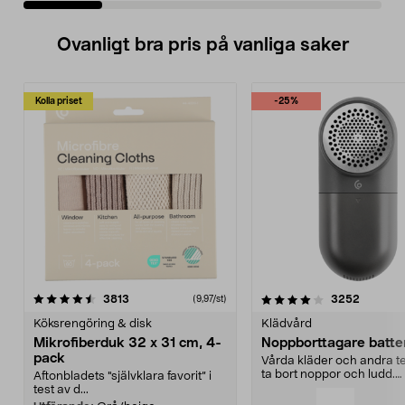
Ovanligt bra pris på vanliga saker
Kolla priset
-25%
4.0av 5 stjärnor
recensioner
4.5av 5 stjärnor
recensio
3813
3252
(9,97/st)
Köksrengöring & disk
Klädvård
Mikrofiberduk 32 x 31 cm, 4-
Noppborttagare batter
pack
Vårda kläder och andra tex
ta bort noppor och ludd.
Aftonbladets "självklara favorit” i
Noppborttagaren fräs...
test av d...