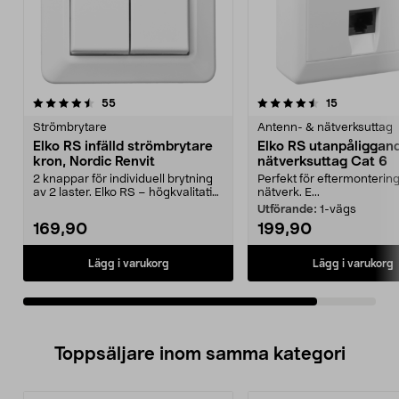
4.5av 5 stjärnor
recensioner
recensioner
55
15
Strömbrytare
Antenn- & nätverksuttag
Elko RS infälld strömbrytare
Elko RS utanpåliggan
kron, Nordic Renvit
nätverksuttag Cat 6
2 knappar för individuell brytning
Perfekt för eftermontering
av 2 laster. Elko RS – högkvalitativ
nätverk. E...
kronströ...
Utförande:
1-vägs
169,90
199,90
Lägg i varukorg
Lägg i varukorg
Toppsäljare inom samma kategori