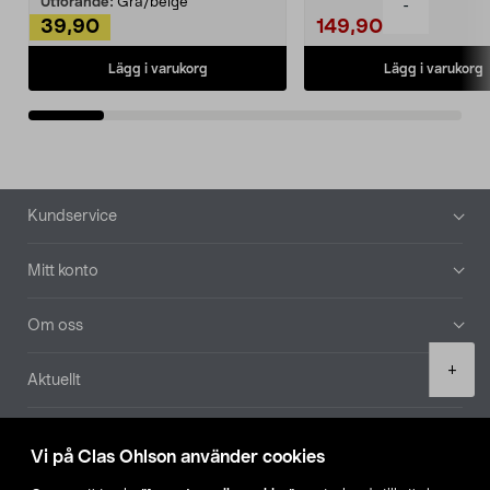
Utförande:
Grå/beige
-
39,90
149,90
Lägg i varukorg
Lägg i varukorg
Sidfot
Kundservice
Mitt konto
Om oss
Product
+
Aktuellt
quantity
Våra bolag
Vi på Clas Ohlson använder cookies
Hitta butik