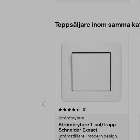
Lägg i varukorg
Toppsäljare inom samma ka
5 av 5 stjärnor
4.5 av 5 stjärnor
recensioner
31
Strömbrytare
Strömbrytare 1-pol/trapp
Schneider Exxact
Strömställare i modern design.