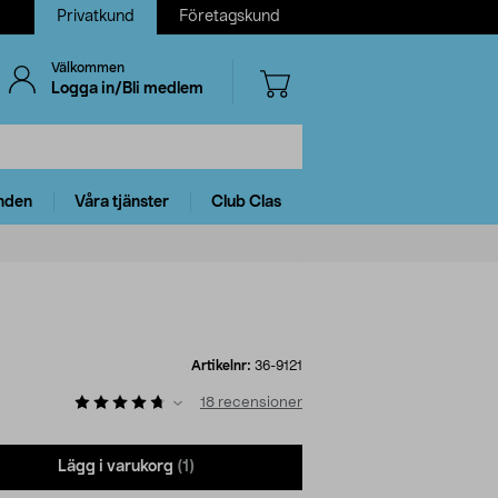
Privatkund
Företagskund
Välkommen
Logga in/Bli medlem
nden
Våra tjänster
Club Clas
Artikelnr:
36-9121
18
recensioner
Lägg i varukorg
(1)