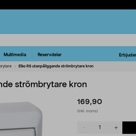
Multimedia
Reservdelar
Erbjuda
rytare
Elko RS utanpåliggande strömbrytare kron
nde strömbrytare kron
169,90
(inkl. moms)
Product
quantity