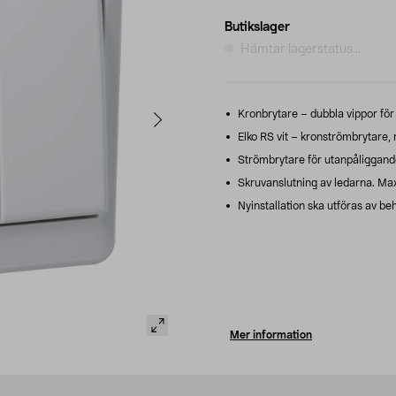
Butikslager
Hämtar lagerstatus...
Kronbrytare – dubbla vippor för in
Elko RS vit – kronströmbrytare, 
Strömbrytare för utanpåliggan
Skruvanslutning av ledarna. Max
Nyinstallation ska utföras av beh
Mer information