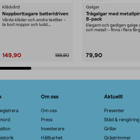
Klädvård
Galgar
Noppborttagare batteridriven
Trägalgar med metallpi
8-pack
Vårda kläder och andra textilier –
ta bort noppor och ludd.
Elegant och gedigen galge a
Noppborttagaren fräs...
och metall – finns i flera färg
Galge med sv...
149,90
79,90
199,90
Lägg i varukorg
Lägg i varukorg
o
Om oss
Aktuellt
egistrera
Om oss
Presenter
enord
Press
Städ & rengöring
ation
Investerare
Grillar
istorik
Hållbarhet
Grästrimmer