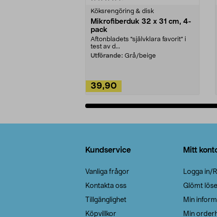
Köksrengöring & disk
Mikrofiberduk 32 x 31 cm, 4-
pack
Aftonbladets "självklara favorit” i
test av d...
Utförande:
Grå/beige
39,90
Lägg i varukorg
Sidfot
Kundservice
Mitt kont
Vanliga frågor
Logga in/R
Kontakta oss
Glömt lös
Tillgänglighet
Min inform
Köpvillkor
Min orderh