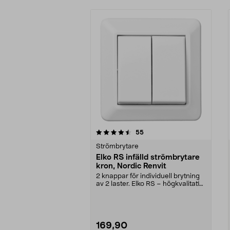
5av 5 stjärnor
4.5av 5 stjärnor
recensioner
55
Strömbrytare
Elko RS infälld strömbrytare
kron, Nordic Renvit
2 knappar för individuell brytning
av 2 laster. Elko RS – högkvalitativ
kronströ...
169,90