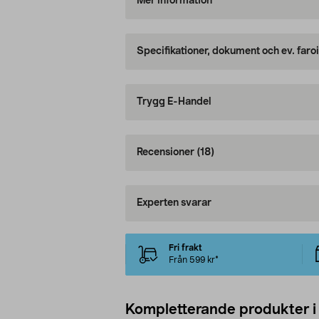
Mer information
Specifikationer, dokument och ev. faro
Trygg E-Handel
Recensioner
(18)
Experten svarar
Fri frakt
Från 599 kr*
Kompletterande produkter i