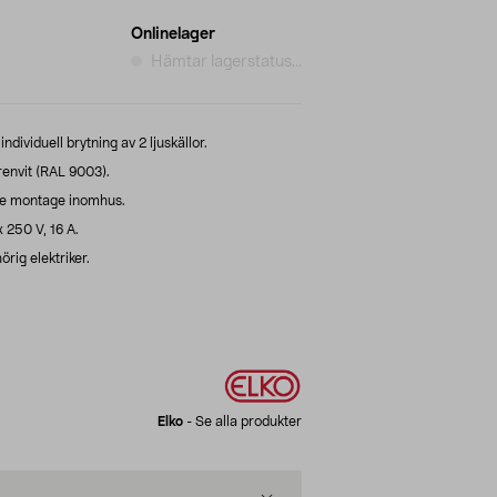
Onlinelager
Hämtar lagerstatus...
dividuell brytning av 2 ljuskällor.
renvit (RAL 9003).
de montage inomhus.
 250 V, 16 A.
örig elektriker.
Elko
-
Se alla produkter