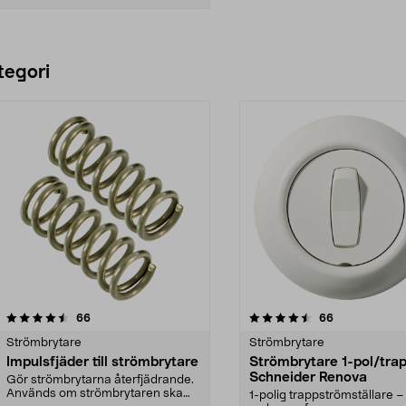
Lägg i varukorg
tegori
4.5 av 5 stjärnor
recensioner
4.5 av 5 stjärnor
recensioner
66
66
Strömbrytare
Strömbrytare
Impulsfjäder till strömbrytare
Strömbrytare 1-pol/tra
Schneider Renova
Gör strömbrytarna återfjädrande.
Används om strömbrytaren ska
1-polig trappströmställare –