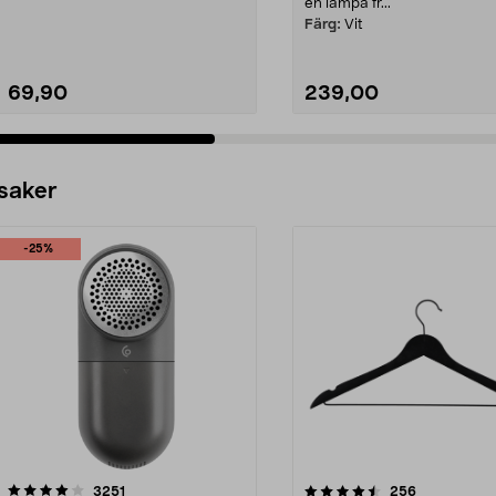
styra t.ex. en dos...
en lampa fr...
Färg:
Vit
69,90
239,00
 saker
-25%
4.5av 5 stjärnor
recensioner
4.0av 5 stjärnor
recensioner
3251
256