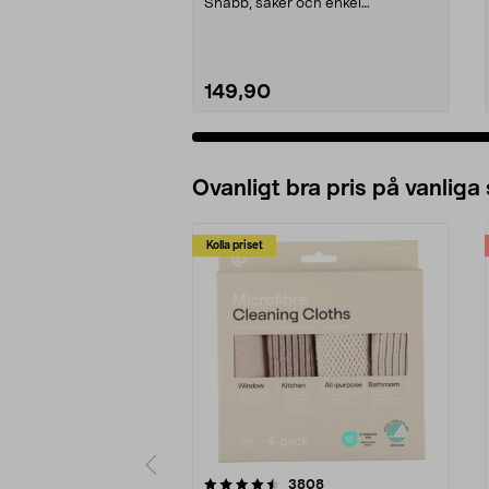
Snabb, säker och enkel
installation.
149,90
Ovanligt bra pris på vanliga
Kolla priset
5av 5 stjärnor
4.0av 5 stjärnor
recensioner
3808