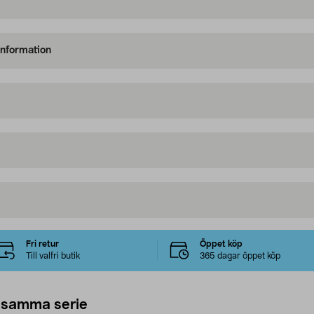
information
Fri retur
Öppet köp
Till valfri butik
365 dagar öppet köp
 samma serie