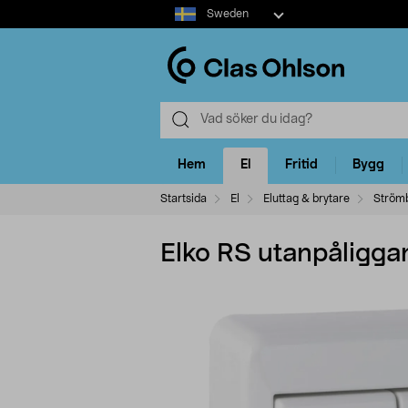
Select
Sweden
market
Hem
El
Fritid
Bygg
Startsida
El
Eluttag & brytare
Strömb
Elko RS utanpåligga