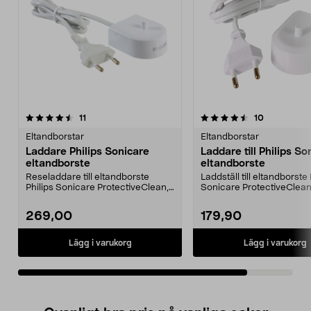
4.5av 5 stjärnor
recensioner
recensioner
11
10
Eltandborstar
Eltandborstar
Laddare Philips Sonicare
Laddare till Philips So
eltandborste
eltandborste
Reseladdare till eltandborste
Laddställ till eltandborste 
Philips Sonicare ProtectiveClean,
Sonicare ProtectiveClean
FlexClean och Ea...
FlexClean och Easy...
269,00
179,90
Lägg i varukorg
Lägg i varukorg