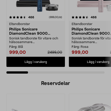
4.5 av 5 stjärnor
recensioner
4.0 av 5 stjärnor
recension
466
466
(999,00/st)
Eltandborstar
Eltandborstar
Philips Sonicare
Philips Sonicare
DiamondClean 9000
DiamondClean 9000
eltandborste, Special Edition
eltandborste, Special 
Sonisk tandborste för vitare och
Sonisk tandborste för vit
hälsosammare...
hälsosammare...
Färg:
Blå
Färg:
Rosa
999,00
999,00
2499,00
Lägg i varukorg
Lägg i varukorg
Reservdelar