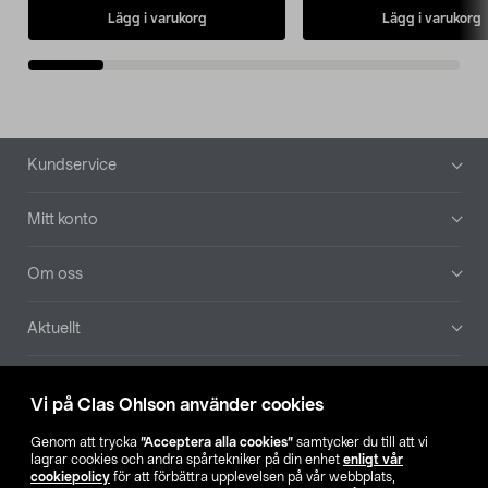
Lägg i varukorg
Lägg i varukorg
Sidfot
Kundservice
Mitt konto
Om oss
Aktuellt
Våra bolag
Vi på Clas Ohlson använder cookies
Hitta butik
Genom att trycka
”Acceptera alla cookies”
samtycker du till att vi
lagrar cookies och andra spårtekniker på din enhet
enligt vår
cookiepolicy
för att förbättra upplevelsen på vår webbplats,