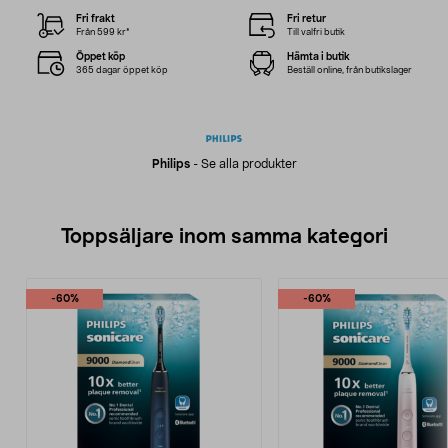
Fri frakt
Fri retur
Från 599 kr*
Till valfri butik
Öppet köp
Hämta i butik
365 dagar öppet köp
Beställ online, från butikslager
Philips
-
Se alla produkter
Toppsäljare inom samma kategori
-60%
-60%