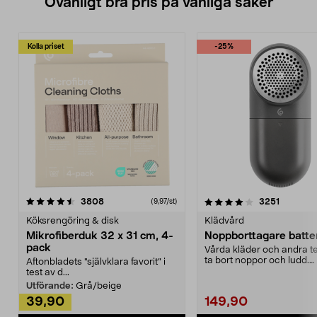
Ovanligt bra pris på vanliga saker
Kolla priset
-25%
4.0av 5 stjärnor
recensioner
4.5av 5 stjärnor
recensio
3808
3251
(9,97/st)
Köksrengöring & disk
Klädvård
Mikrofiberduk 32 x 31 cm, 4-
Noppborttagare batter
pack
Vårda kläder och andra tex
ta bort noppor och ludd.
Aftonbladets "självklara favorit” i
Noppborttagaren fräs...
test av d...
Utförande:
Grå/beige
39,90
149,90