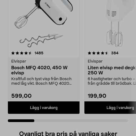
4.5 av 5 stjärnor
recensioner
4.5 av 5 stjärnor
recension
1485
384
Elvispar
Elvispar
Bosch MFQ 4020, 450 W
Liten elvisp med degk
elvisp
250 W
Kraftfull och tyst visp från Bosch
6 hastigheter och turbo – f
med låg vikt. Bosch MFQ 4020
från grädde till brödbak. L
med FineCreamer ...
elvisp med 2 ...
599,00
199,90
Lägg i varukorg
Lägg i varukorg
Ovanligt bra pris på vanliga saker