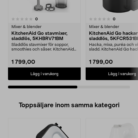
recensioner
recensioner
0
0
0.0 av 5 stjärnor
0.0 av 5 stjärnor
Mixer & blender
Mixer & blender
KitchenAid Go stavmixer,
KitchenAid Go hackar
sladdlös, 5KHBRV71BM
sladdlös, 5KFCR531
Sladdlös stavmixer för soppor,
Hacka, mixa, puréa och v
smoothies och såser. KitchenAid
sladd. KitchenAid Go hac
Go stavmixer med ...
med laddbart 12 V...
1 799,00
1 799,00
Lägg i varukorg
Lägg i varukorg
Toppsäljare inom samma kategori