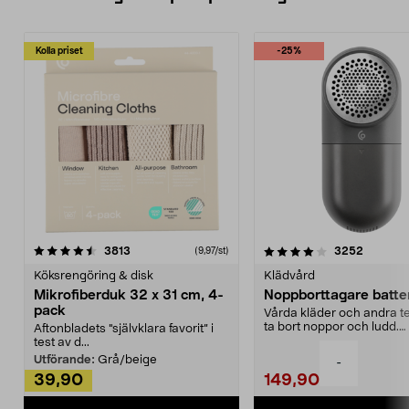
Kolla priset
-25%
4.0av 5 stjärnor
recensioner
4.5av 5 stjärnor
recensio
3813
3252
(9,97/st)
Köksrengöring & disk
Klädvård
Mikrofiberduk 32 x 31 cm, 4-
Noppborttagare batter
pack
Vårda kläder och andra tex
ta bort noppor och ludd.
Aftonbladets "självklara favorit” i
Noppborttagaren fräs...
test av d...
Utförande:
Grå/beige
-
39,90
149,90