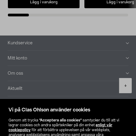
Lägg i varukorg
Lägg i varukorg
Sidfot
Kundservice
Mitt konto
Om oss
Product
+
Aktuellt
quantity
Våra bolag
Vi på Clas Ohlson använder cookies
Hitta butik
Genom att trycka
”Acceptera alla cookies”
samtycker du till att vi
lagrar cookies och andra spårtekniker på din enhet
enligt vår
cookiepolicy
för att förbättra upplevelsen på vår webbplats,
SE
NO
FI
analysera webbplatsens användning samt anpassa våra