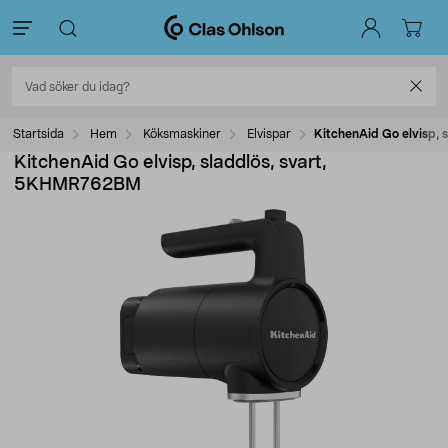
Startsida
Hem
Köksmaskiner
Elvispar
KitchenAid Go elvisp,
KitchenAid Go elvisp, sladdlös, svart,
5KHMR762BM