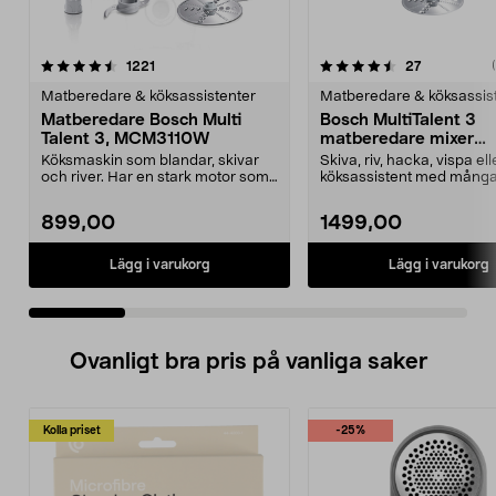
4.5 av 5 stjärnor
recensioner
4.5 av 5 stjärnor
recensioner
1221
27
Matberedare & köksassistenter
Matberedare & köksassis
Matberedare Bosch Multi
Bosch MultiTalent 3
Talent 3, MCM3110W
matberedare mixer
MCM3201B
Köksmaskin som blandar, skivar
Skiva, riv, hacka, vispa el
och river. Har en stark motor som
köksassistent med mång
gör matlagning ...
tillbehör. Bosch M...
899,00
1499,00
Lägg i varukorg
Lägg i varukorg
Ovanligt bra pris på vanliga saker
Kolla priset
-25%