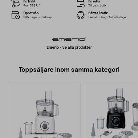
Fri frakt
Fri retur
Från 599 kr*
Till valfri butik
Öppet köp
Hämta i butik
365 dagar öppet köp
Beställ online, från butikslager
Emerio
-
Se alla produkter
Toppsäljare inom samma kategori