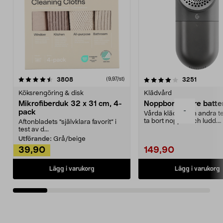
4.0av 5 stjärnor
recensioner
4.5av 5 stjärnor
recensio
3808
3251
(9,97/st)
Köksrengöring & disk
Klädvård
Mikrofiberduk 32 x 31 cm, 4-
Noppborttagare batter
-
pack
Vårda kläder och andra tex
ta bort noppor och ludd.
Aftonbladets "självklara favorit” i
Noppborttagaren fräs...
test av d...
Utförande:
Grå/beige
39,90
149,90
Lägg i varukorg
Lägg i varukorg