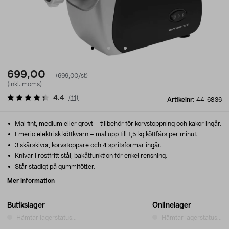
699,00
(699,00/st)
(inkl. moms)
4.4
(
11
)
Artikelnr:
44-6836
Mal fint, medium eller grovt – tillbehör för korvstoppning och kakor ingår.
Emerio elektrisk köttkvarn – mal upp till 1,5 kg köttfärs per minut.
3 skärskivor, korvstoppare och 4 spritsformar ingår.
Knivar i rostfritt stål, bakåtfunktion för enkel rensning.
Står stadigt på gummifötter.
Mer information
Butikslager
Onlinelager
Hämtar lagerstatus...
Hämtar lagerstatus...