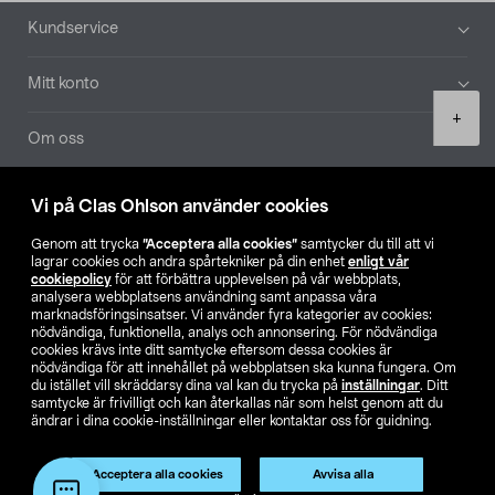
Sidfot
Kundservice
Mitt konto
Product
+
quantity
Om oss
Aktuellt
Vi på Clas Ohlson använder cookies
Genom att trycka
”Acceptera alla cookies”
samtycker du till att vi
Våra bolag
lagrar cookies och andra spårtekniker på din enhet
enligt vår
cookiepolicy
för att förbättra upplevelsen på vår webbplats,
analysera webbplatsens användning samt anpassa våra
Hitta butik
marknadsföringsinsatser. Vi använder fyra kategorier av cookies:
nödvändiga, funktionella, analys och annonsering. För nödvändiga
cookies krävs inte ditt samtycke eftersom dessa cookies är
SE
NO
FI
nödvändiga för att innehållet på webbplatsen ska kunna fungera. Om
du istället vill skräddarsy dina val kan du trycka på
inställningar
. Ditt
samtycke är frivilligt och kan återkallas när som helst genom att du
ändrar i dina cookie-inställningar eller kontaktar oss för guidning.
Acceptera alla cookies
Avvisa alla
Lägg i varukorg
(1)