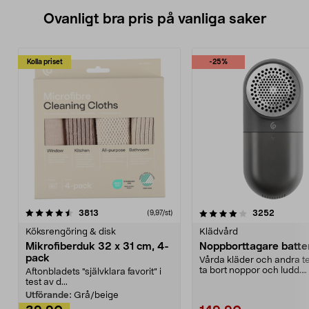
Ovanligt bra pris på vanliga saker
Kolla priset
-25%
4.0av 5 stjärnor
recensioner
4.5av 5 stjärnor
recensio
3813
3252
(9,97/st)
Köksrengöring & disk
Klädvård
Mikrofiberduk 32 x 31 cm, 4-
Noppborttagare batter
pack
Vårda kläder och andra tex
ta bort noppor och ludd.
Aftonbladets "självklara favorit” i
Noppborttagaren fräs...
test av d...
Utförande:
Grå/beige