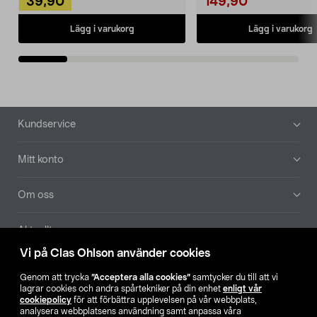
39,90
149,90
Lägg i varukorg
Lägg i varukorg
Sidfot
Kundservice
Mitt konto
Om oss
Aktuellt
Vi på Clas Ohlson använder cookies
Våra bolag
Genom att trycka
”Acceptera alla cookies”
samtycker du till att vi
lagrar cookies och andra spårtekniker på din enhet
enligt vår
Hitta butik
cookiepolicy
för att förbättra upplevelsen på vår webbplats,
analysera webbplatsens användning samt anpassa våra