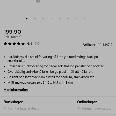
199,90
(inkl. moms)
4.9
(
19
)
Artikelnr:
44-6147-2
Skräddarsy din sminkförvaring på liten yta med många fack på
snurrbricka.
Roterbar sminkförvaring för nagellack, flaskor, penslar och borstar.
Överskådlig sminkbehållare i beige plast – lätt att hålla ren.
Stilrent och lättanvänt sminkställ för badrum, sminkbord etc.
Mått makeup organizer: 34,5 x 14,7 x 14,3 cm.
Mer information
Butikslager
Onlinelager
Hämtar lagerstatus...
Hämtar lagerstatus...