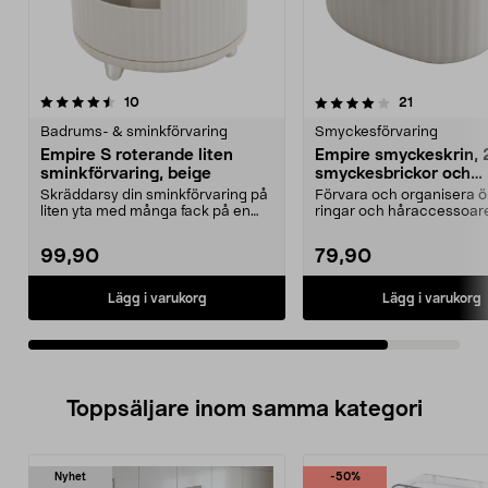
4.0av 5 stjärnor
recensioner
recensioner
10
21
Badrums- & sminkförvaring
Smyckesförvaring
Empire S roterande liten
Empire smyckeskrin, 
sminkförvaring, beige
smyckesbrickor och
bottenfack, beige
Skräddarsy din sminkförvaring på
Förvara och organisera 
liten yta med många fack på en
ringar och håraccessoarer
snurrbricka. Rot...
lager. Stilre...
99,90
79,90
Lägg i varukorg
Lägg i varukorg
Toppsäljare inom samma kategori
Nyhet
-50%