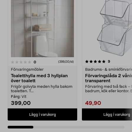
5.0 av 5 stjärnor
4.5 av 5 stjärnor
recensioner
9
recensioner
0
(399,00/st)
Förvaringsmöbler
Badrums- & sminkförvari
Toaletthylla med 3 hyllplan
Förvaringslåda 2 våni
över toalett
transparent
Frigör golvyta meden hylla bakom
Förvaring med två fack – 
toaletten. T...
badrum, kök eller kontor. S
förvaringslåda i ...
Färg:
Vit
399,00
49,90
Lägg i varukorg
Lägg i varukorg