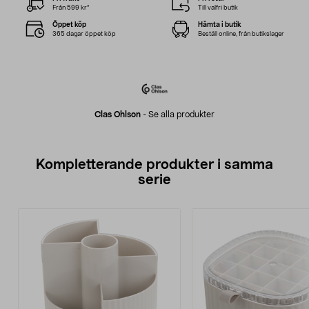
Från 599 kr*
Till valfri butik
Öppet köp
Hämta i butik
365 dagar öppet köp
Beställ online, från butikslager
Clas Ohlson
-
Se alla produkter
Kompletterande produkter i samma
serie