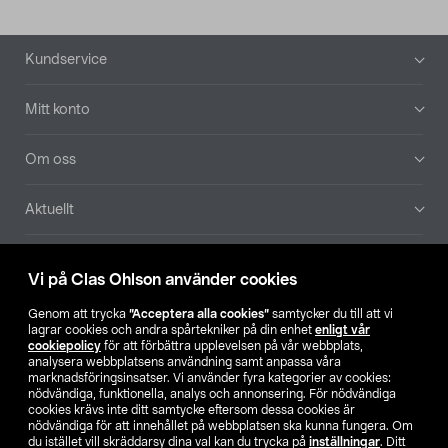
Sidfot
Kundservice
Mitt konto
Om oss
Aktuellt
Våra bolag
Vi på Clas Ohlson använder cookies
Hitta butik
Genom att trycka
”Acceptera alla cookies”
samtycker du till att vi
lagrar cookies och andra spårtekniker på din enhet
enligt vår
cookiepolicy
för att förbättra upplevelsen på vår webbplats,
SE
NO
FI
analysera webbplatsens användning samt anpassa våra
marknadsföringsinsatser. Vi använder fyra kategorier av cookies:
nödvändiga, funktionella, analys och annonsering. För nödvändiga
cookies krävs inte ditt samtycke eftersom dessa cookies är
nödvändiga för att innehållet på webbplatsen ska kunna fungera. Om
du istället vill skräddarsy dina val kan du trycka på
inställningar
. Ditt