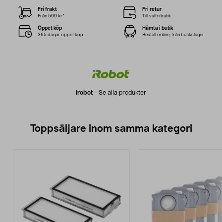
Fri frakt
Fri retur
Från 599 kr*
Till valfri butik
Öppet köp
Hämta i butik
365 dagar öppet köp
Beställ online, från butikslager
Irobot
-
Se alla produkter
Toppsäljare inom samma kategori