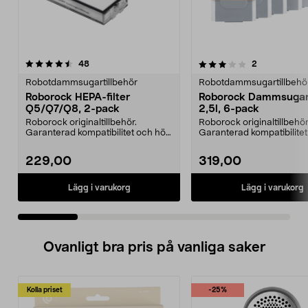
3.0 av 5 stjärnor
recensioner
4.5 av 5 stjärnor
recensioner
48
2
Robotdammsugartillbehör
Robotdammsugartillbehö
Roborock HEPA-filter
Roborock Dammsugar
Q5/Q7/Q8, 2-pack
2,5l, 6-pack
Roborock originaltillbehör.
Roborock originaltillbehör
Garanterad kompatibilitet och hög
Garanterad kompatibilite
kvalitet. Hög filt...
kvalitet. 2,5 lite...
229,00
319,00
Lägg i varukorg
Lägg i varukorg
Ovanligt bra pris på vanliga saker
Kolla priset
-25%