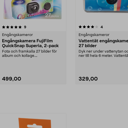
4.0 av 5 stjärnor
recensioner
recensioner
9
4
Engångskameror
Engångskameror
Engångskamera FujiFilm
Vattentät engångskame
QuickSnap Superia, 2-pack
27 bilder
Fota och framkalla 27 bilder för
Dyk ner under vattenytan oc
album och kollage.
ner till hela 6 meter. Vattent
Engångskamera för bröllop, f...
engångskamera...
499,00
329,00