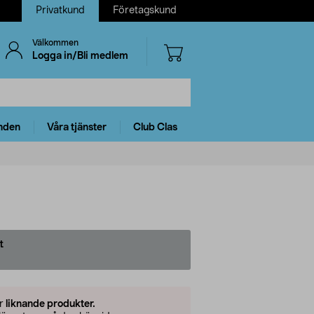
Privatkund
Företagskund
Välkommen
Logga in/Bli medlem
nden
Våra tjänster
Club Clas
t
er
liknande produkter.