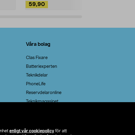
59,90
49,90
Lägg i varukorg
Lägg
Våra bolag
Clas Fixare
Batteriexperten
Teknikdelar
PhoneLife
Reservdelaronline
Teknikmagasinet
enhet
enligt vår cookiepolicy
för att