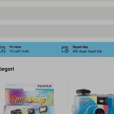
Fri retur
Öppet köp
Till valfri butik
365 dagar öppet köp
tegori