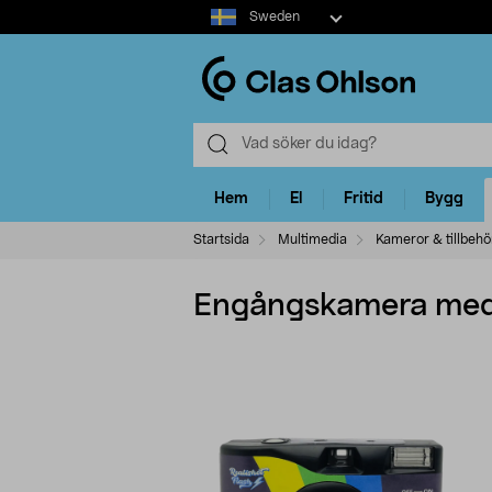
Select
Sweden
market
Hem
El
Fritid
Bygg
Startsida
Multimedia
Kameror & tillbehö
Engångskamera med b