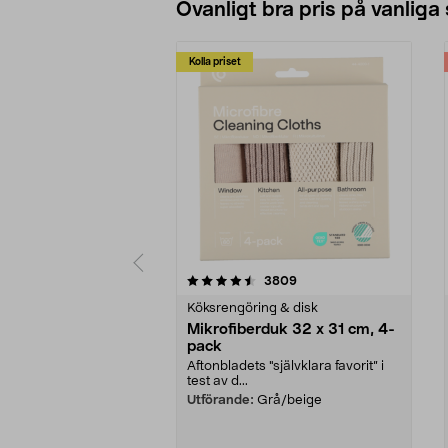
Ovanligt bra pris på vanliga
Kolla priset
5av 5 stjärnor
4.0av 5 stjärnor
recensioner
3809
Köksrengöring & disk
Mikrofiberduk 32 x 31 cm, 4-
pack
Aftonbladets "självklara favorit” i
test av d...
Utförande:
Grå/beige