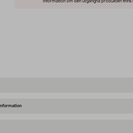
Information om den utgångna produkten finns l
information