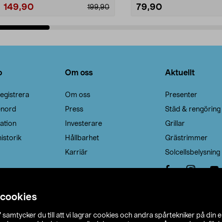
149,90
79,90
199,90
Lägg i varukorg
Lägg i varukorg
o
Om oss
Aktuellt
egistrera
Om oss
Presenter
enord
Press
Städ & rengöring
ation
Investerare
Grillar
istorik
Hållbarhet
Grästrimmer
Karriär
Solcellsbelysning
 cookies
”
samtycker du till att vi lagrar cookies och andra spårtekniker på din 