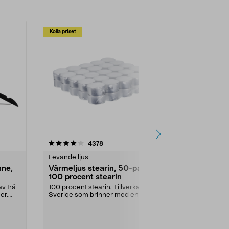
Kolla priset
Multibuy
4.5av 5 stjärnor
recensioner
4.5
4378
2
Levande ljus
Rengöringsm
nne,
Värmeljus stearin, 50-pack,
Bikarbonat
100 procent stearin
Ett allsidigt 
städning och 
v trä
100 procent stearin. Tillverkade i
ute. Städa med
er.
Sverige som brinner med en
vacker och sotfri ...