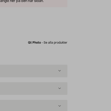
ängst ner på den här sidan.
Gt Photo
-
Se alla produkter