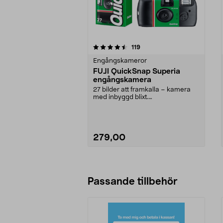
5 av 5 stjärnor
5.0 av 5 stjärnor
recensioner
119
Engångskameror
FUJI QuickSnap Superia
engångskamera
27 bilder att framkalla – kamera
med inbyggd blixt.
Engångskamera – låt gästerna...
279,00
Passande tillbehör