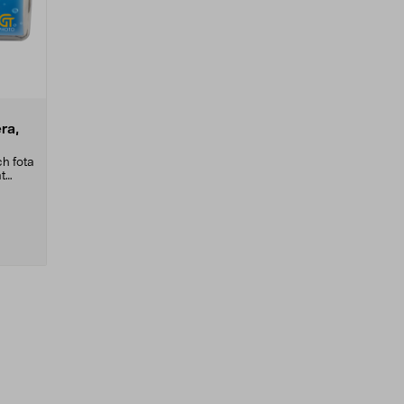
ra,
h fota
ät