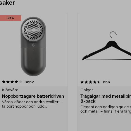
 saker
-25%
4.5av 5 stjärnor
recensioner
4.0av 5 stjärnor
recensioner
3252
256
Klädvård
Galgar
Noppborttagare batteridriven
Trägalgar med metallpi
8-pack
Vårda kläder och andra textilier –
ta bort noppor och ludd.
Elegant och gedigen galge a
Noppborttagaren fräs...
och metall – finns i flera färg
Galge med sv...