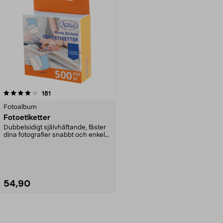
recensioner
181
Fotoalbum
Fotoetiketter
Dubbelsidigt självhäftande, fäster
dina fotografier snabbt och enkelt.
Passar ut...
54,90
Lägg i varukorg