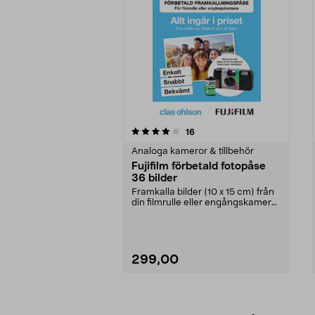
0av 5 stjärnor
4.0av 5 stjärnor
recensioner
16
Analoga kameror & tillbehör
Fujifilm förbetald fotopåse
36 bilder
Framkalla bilder (10 x 15 cm) från
din filmrulle eller engångskamera.
Fotopåse d...
299,00
Lägg i varukorg