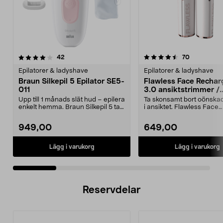
4.5 av 5 stjärnor
recensioner
4.0 av 5 stjärnor
recensioner
42
70
Epilatorer & ladyshave
Epilatorer & ladyshave
Braun Silkepil 5 Epilator SE5-
Flawless Face Rechar
011
3.0 ansiktstrimmer /
hårborttagare, laddba
Upp till 1 månads slät hud – epilera
Ta skonsamt bort oönskad
enkelt hemma. Braun Silkepil 5 tar
i ansiktet. Flawless Face
bort äve...
Rechargeable 3.0 – an...
949,00
649,00
Lägg i varukorg
Lägg i varukorg
Reservdelar