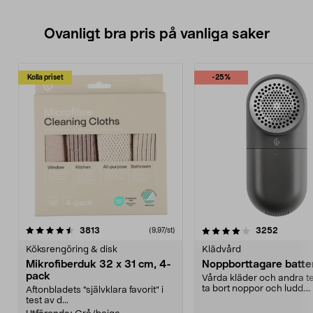
Ovanligt bra pris på vanliga saker
Kolla priset
-25%
4.0av 5 stjärnor
recensioner
4.5av 5 stjärnor
recensio
3813
3252
(9,97/st)
Köksrengöring & disk
Klädvård
Mikrofiberduk 32 x 31 cm, 4-
Noppborttagare batter
pack
Vårda kläder och andra tex
ta bort noppor och ludd.
Aftonbladets "självklara favorit” i
Noppborttagaren fräs...
test av d...