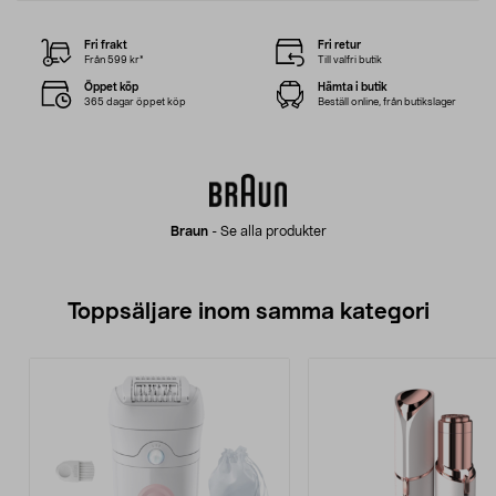
Fri frakt
Fri retur
Från 599 kr*
Till valfri butik
Öppet köp
Hämta i butik
365 dagar öppet köp
Beställ online, från butikslager
Braun
-
Se alla produkter
Toppsäljare inom samma kategori