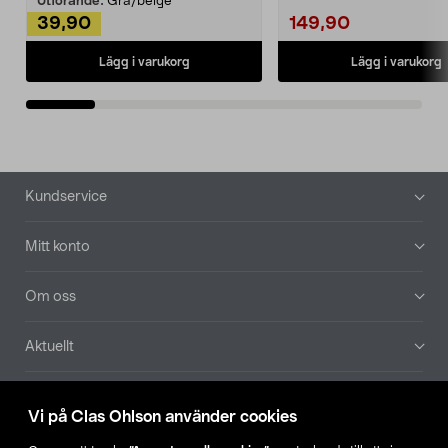
Utförande:
Grå/beige
39,90
149,90
Lägg i varukorg
Lägg i varukorg
Sidfot
Kundservice
Mitt konto
Om oss
Aktuellt
Våra bolag
Vi på Clas Ohlson använder cookies
Hitta butik