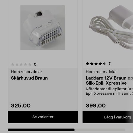
4.5av 5 stjärnor
recensioner
7
recensioner
0
0.0 av 5 stjärnor
Hem reservdelar
Hem reservdelar
Skärhuvud Braun
Laddare 12V Braun ep
Silk-Epil, Xpressive
Nätadapter till epilator Br
Epil, Xpressive m.fl. samt
laddbart r...
325,00
399,00
Se varianter
Lägg i varukorg