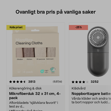
Ovanligt bra pris på vanliga saker
Kolla priset
-25%
4.0av 5 stjärnor
recensioner
4.5av 5 stjärnor
recensio
3813
3252
(9,97/st)
Köksrengöring & disk
Klädvård
Mikrofiberduk 32 x 31 cm, 4-
Noppborttagare batter
pack
Vårda kläder och andra tex
ta bort noppor och ludd.
Aftonbladets "självklara favorit” i
Noppborttagaren fräs...
test av d...