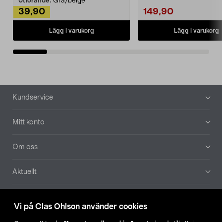
Utförande:
Grå/beige
39,90
149,90
Lägg i varukorg
Lägg i varukorg
Sidfot
Kundservice
Mitt konto
Om oss
Aktuellt
Våra bolag
Vi på Clas Ohlson använder cookies
Hitta butik