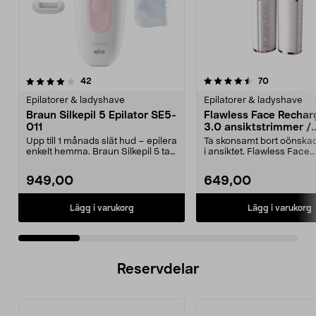
4.5 av 5 stjärnor
recensioner
4.0 av 5 stjärnor
recensioner
42
70
Epilatorer & ladyshave
Epilatorer & ladyshave
Braun Silkepil 5 Epilator SE5-
Flawless Face Rechar
011
3.0 ansiktstrimmer /
hårborttagare, laddba
Upp till 1 månads slät hud – epilera
Ta skonsamt bort oönskad
enkelt hemma. Braun Silkepil 5 tar
i ansiktet. Flawless Face
bort äve...
Rechargeable 3.0 – an...
949,00
649,00
Lägg i varukorg
Lägg i varukorg
Reservdelar