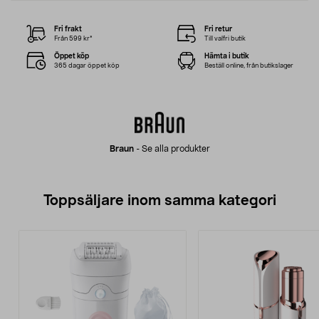
Fri frakt
Fri retur
Från 599 kr*
Till valfri butik
Öppet köp
Hämta i butik
365 dagar öppet köp
Beställ online, från butikslager
Braun
-
Se alla produkter
Toppsäljare inom samma kategori