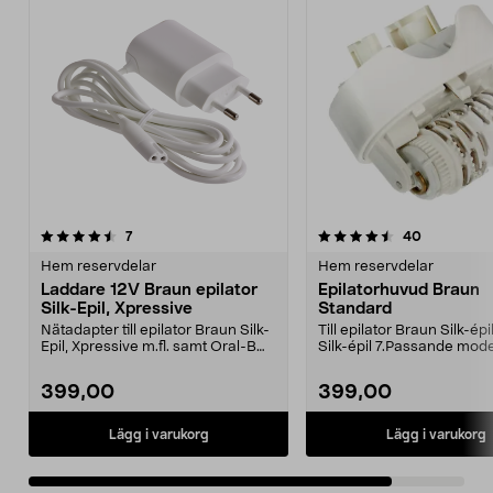
4.5av 5 stjärnor
recensioner
recensione
7
40
Hem reservdelar
Hem reservdelar
Laddare 12V Braun epilator
Epilatorhuvud Braun
Silk-Epil, Xpressive
Standard
Nätadapter till epilator Braun Silk-
Till epilator Braun Silk-épi
Epil, Xpressive m.fl. samt Oral-B
Silk-épil 7.Passande model
laddbart r...
SES 7-88...
399,00
399,00
Lägg i varukorg
Lägg i varukorg