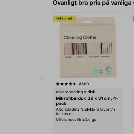
Ovanligt bra pris på vanliga
Kolla priset
5av 5 stjärnor
4.0av 5 stjärnor
recensioner
3809
Köksrengöring & disk
Mikrofiberduk 32 x 31 cm, 4-
pack
Aftonbladets "självklara favorit” i
test av d...
Utförande:
Grå/beige