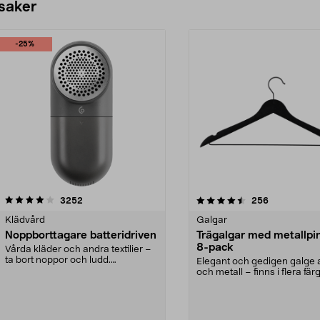
 saker
-25%
4.5av 5 stjärnor
recensioner
4.0av 5 stjärnor
recensioner
3252
256
Klädvård
Galgar
Noppborttagare batteridriven
Trägalgar med metallpi
8-pack
Vårda kläder och andra textilier –
ta bort noppor och ludd.
Elegant och gedigen galge a
Noppborttagaren fräs...
och metall – finns i flera färg
Galge med sv...