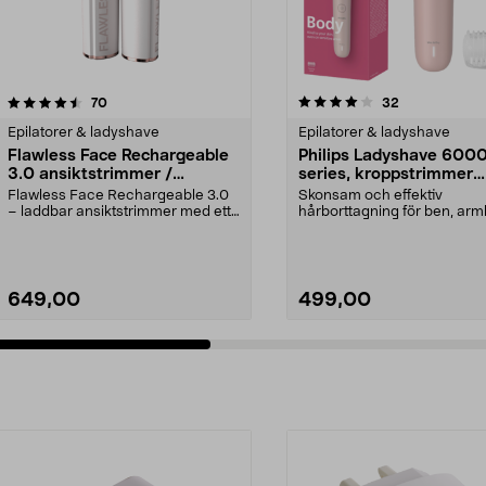
4.0 av 5 stjärnor
recensioner
4.5 av 5 stjärnor
recensioner
70
32
Epilatorer & ladyshave
Epilatorer & ladyshave
Flawless Face Rechargeable
Philips Ladyshave 600
3.0 ansiktstrimmer /
series, kroppstrimmer
hårborttagare, laddbar
BRL128/00
Flawless Face Rechargeable 3.0
Skonsam och effektiv
– laddbar ansiktstrimmer med ett
hårborttagning för ben, arm
hypoallergent, g...
och bikinilinje. Philips La...
649,00
499,00