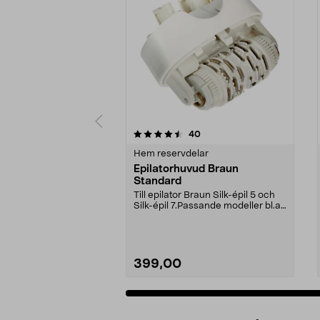
5av 5 stjärnor
4.5av 5 stjärnor
recensioner
40
Hem reservdelar
Epilatorhuvud Braun
Standard
Till epilator Braun Silk-épil 5 och
Silk-épil 7.Passande modeller bl.a:
SES 7-88...
399,00
Lägg i varukorg