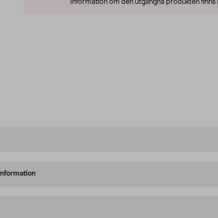
Information om den utgångna produkten finns l
information