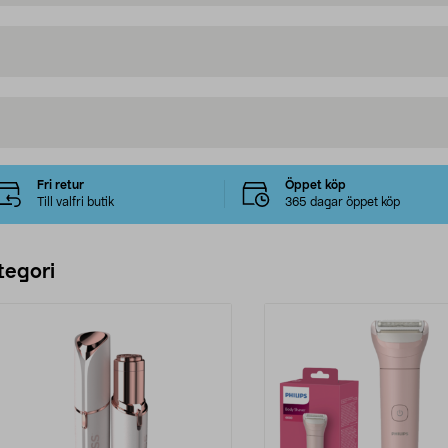
Fri retur
Öppet köp
Till valfri butik
365 dagar öppet köp
tegori