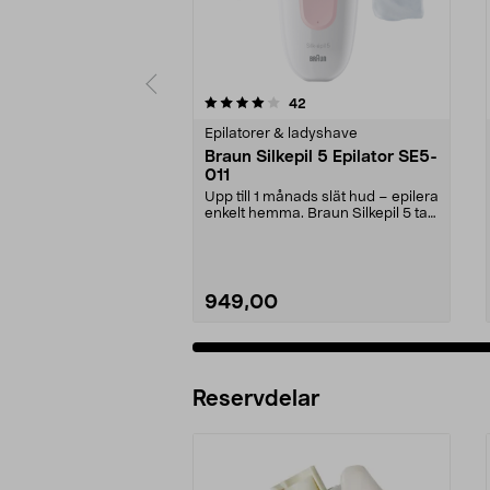
0 av 5 stjärnor
4.5 av 5 stjärnor
recensioner
42
Epilatorer & ladyshave
Braun Silkepil 5 Epilator SE5-
011
Upp till 1 månads slät hud – epilera
enkelt hemma. Braun Silkepil 5 tar
bort äve...
949,00
Reservdelar