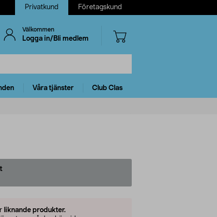
Privatkund
Företagskund
Välkommen
Logga in/Bli medlem
nden
Våra tjänster
Club Clas
t
er
liknande produkter.