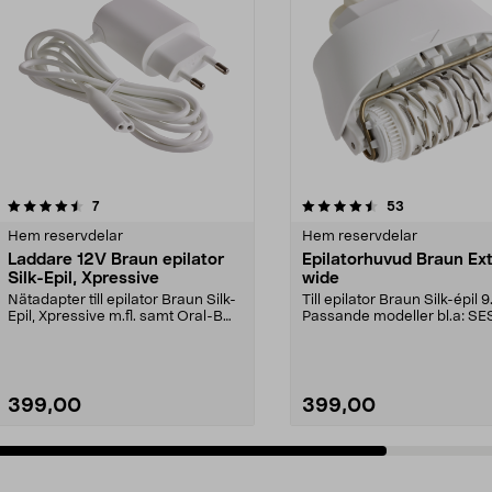
4.5av 5 stjärnor
recensioner
recensioner
7
53
0.0 av 5 stjärnor
Hem reservdelar
Hem reservdelar
Laddare 12V Braun epilator
Epilatorhuvud Braun Ex
Silk-Epil, Xpressive
wide
Nätadapter till epilator Braun Silk-
Till epilator Braun Silk-épil 9
Epil, Xpressive m.fl. samt Oral-B
Passande modeller bl.a: SES
laddbart r...
880 SES 9-890SES ...
399,00
399,00
Lägg i varukorg
Lägg i varukorg