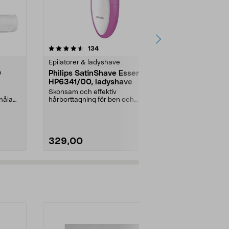
4.0 av 5 stjärnor
recensioner
4.0
134
2
Epilatorer & ladyshave
Epilatorer & 
0
Philips SatinShave Essential
Flawless F
HP6341/00, ladyshave
Heads utby
Skonsam och effektiv
Flawless Face
håla
hårborttagning för ben och
ansiktstrimm
bikinilinje. Philips SatinShave ...
Rechargeable 
329,00
279,00