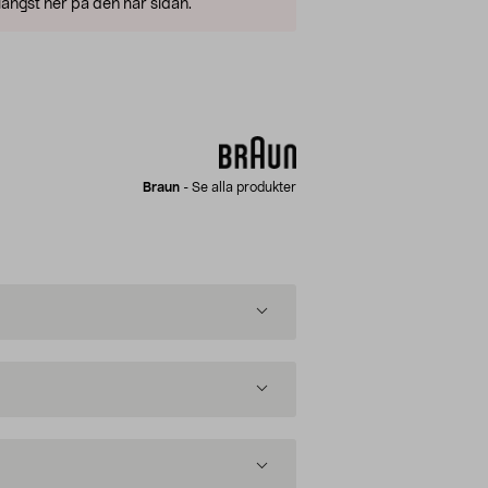
ängst ner på den här sidan.
Braun
-
Se alla produkter