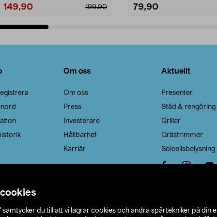
149,90
79,90
199,90
Lägg i varukorg
Lägg i varukorg
o
Om oss
Aktuellt
egistrera
Om oss
Presenter
enord
Press
Städ & rengöring
ation
Investerare
Grillar
istorik
Hållbarhet
Grästrimmer
Karriär
Solcellsbelysning
 cookies
”
samtycker du till att vi lagrar cookies och andra spårtekniker på din 