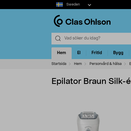
Select
Sweden
market
Hem
El
Fritid
Bygg
Startsida
Hem
Personvård & hälsa
E
Epilator Braun Silk-