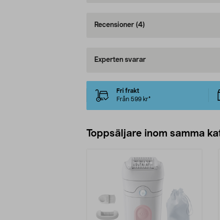
Recensioner
(4)
Experten svarar
Fri frakt
Från 599 kr*
Toppsäljare inom samma ka