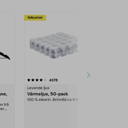
Kolla priset
Multibuy
4.5av 5 stjärnor
recensioner
4.5
4378
2
Levande ljus
Rengöringsm
nne,
Värmeljus, 50-pack
Bikarbonat
100 % stearin. Brinntid ca 6 tim.
Ett allsidigt 
städning och 
v trä
ute. Städa med
er.