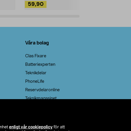
59,90
49,90
Lägg i varukorg
Lägg
Våra bolag
Clas Fixare
Batteriexperten
Teknikdelar
PhoneLife
Reservdelaronline
Teknikmagasinet
enhet
enligt vår cookiepolicy
för att