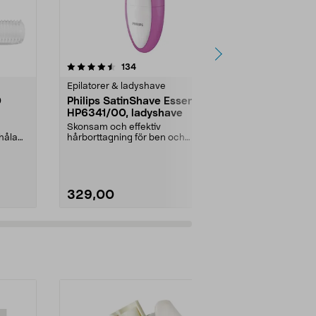
4.0 av 5 stjärnor
recensioner
4.0
134
2
Epilatorer & ladyshave
Epilatorer & 
0
Philips SatinShave Essential
Flawless F
HP6341/00, ladyshave
Heads utby
Skonsam och effektiv
Flawless Face
håla
hårborttagning för ben och
ansiktstrimm
bikinilinje. Philips SatinShave ...
Rechargeable 
329,00
279,00