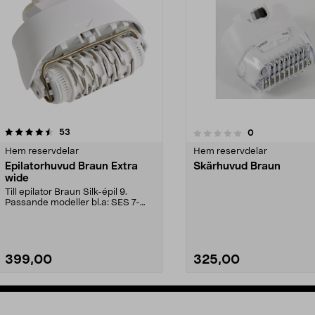
recensioner
4.5av 5 stjärnor
53
recensioner
0
0.0av 5 stjärnor
Hem reservdelar
Hem reservdelar
Epilatorhuvud Braun Extra
Skärhuvud Braun
wide
Till epilator Braun Silk-épil 9.
Passande modeller bl.a: SES 7-
880 SES 9-890SES ...
399,00
325,00
Se varianter
Lägg i varukorg