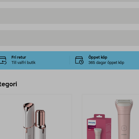
Fri retur
Öppet köp
Till valfri butik
365 dagar öppet köp
tegori