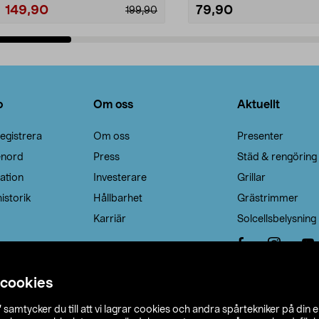
149,90
79,90
199,90
Lägg i varukorg
Lägg i varukorg
o
Om oss
Aktuellt
egistrera
Om oss
Presenter
enord
Press
Städ & rengöring
ation
Investerare
Grillar
istorik
Hållbarhet
Grästrimmer
Karriär
Solcellsbelysning
 cookies
”
samtycker du till att vi lagrar cookies och andra spårtekniker på din 