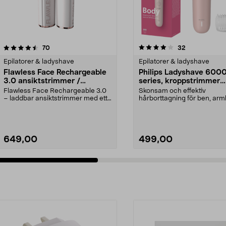
4.0 av 5 stjärnor
recensioner
4.5 av 5 stjärnor
recensioner
70
32
Epilatorer & ladyshave
Epilatorer & ladyshave
Flawless Face Rechargeable
Philips Ladyshave 600
3.0 ansiktstrimmer /
series, kroppstrimmer
hårborttagare, laddbar
BRL128/00
Flawless Face Rechargeable 3.0
Skonsam och effektiv
– laddbar ansiktstrimmer med ett
hårborttagning för ben, arm
hypoallergent, g...
och bikinilinje. Philips La...
649,00
499,00