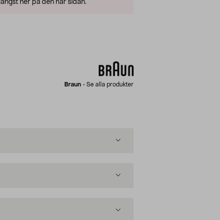
ängst ner på den här sidan.
Braun
-
Se alla produkter