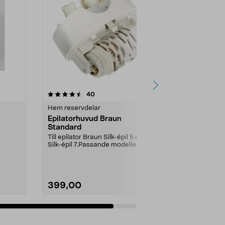
recensioner
40
Hem reservdelar
Epilatorhuvud Braun
Standard
Till epilator Braun Silk-épil 5 och
Silk-épil 7.Passande modeller bl.a:
SES 7-88...
399,00
Lägg i varukorg