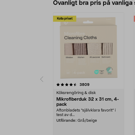
Ovanligt bra pris på vanliga
Kolla priset
5av 5 stjärnor
4.0av 5 stjärnor
recensioner
3809
Köksrengöring & disk
Mikrofiberduk 32 x 31 cm, 4-
pack
Aftonbladets "självklara favorit” i
test av d...
Utförande:
Grå/beige