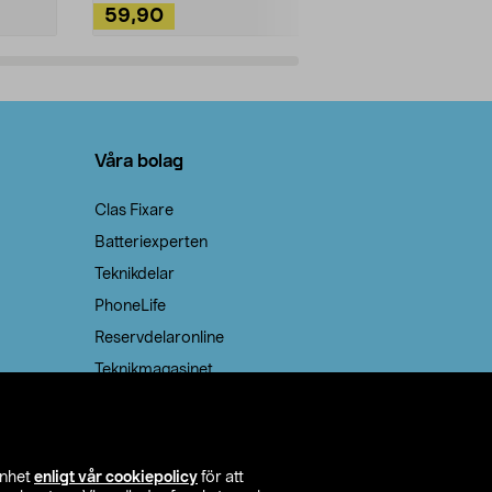
59,90
49,90
Lägg i varukorg
Lägg
Våra bolag
Clas Fixare
Batteriexperten
Teknikdelar
PhoneLife
Reservdelaronline
Teknikmagasinet
enhet
enligt vår cookiepolicy
för att