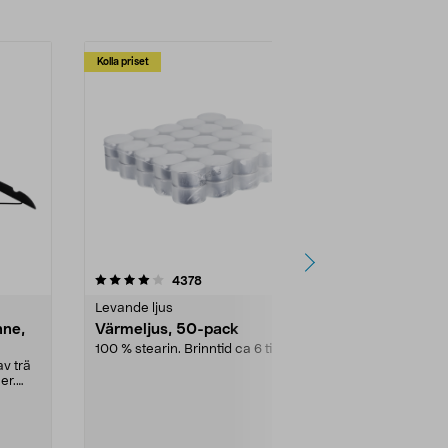
Kolla priset
Multibuy
4.5av 5 stjärnor
recensioner
4.5
4378
2
Levande ljus
Rengöringsm
nne,
Värmeljus, 50-pack
Bikarbonat
100 % stearin. Brinntid ca 6 tim.
Ett allsidigt 
städning och 
v trä
ute. Städa med
er.