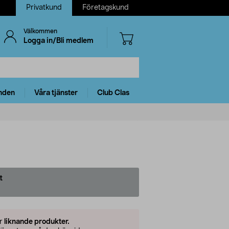
Privatkund
Företagskund
Välkommen
Logga in/Bli medlem
nden
Våra tjänster
Club Clas
t
er
liknande produkter.