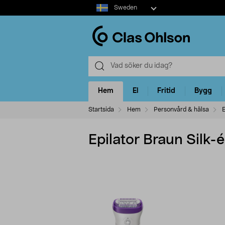
Select
Sweden
market
Hem
El
Fritid
Bygg
Startsida
Hem
Personvård & hälsa
E
Epilator Braun Silk-