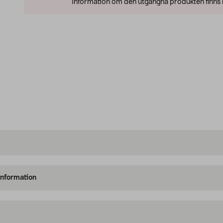
Information om den utgångna produkten finns l
information