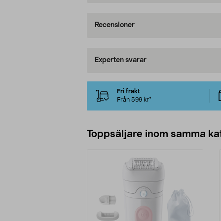
Recensioner
Experten svarar
Fri frakt
Från 599 kr*
Toppsäljare inom samma ka