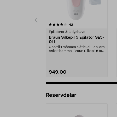
0 av 5 stjärnor
4.5 av 5 stjärnor
recensioner
42
Epilatorer & ladyshave
Braun Silkepil 5 Epilator SE5-
011
Upp till 1 månads slät hud – epilera
enkelt hemma. Braun Silkepil 5 tar
bort äve...
949,00
Reservdelar