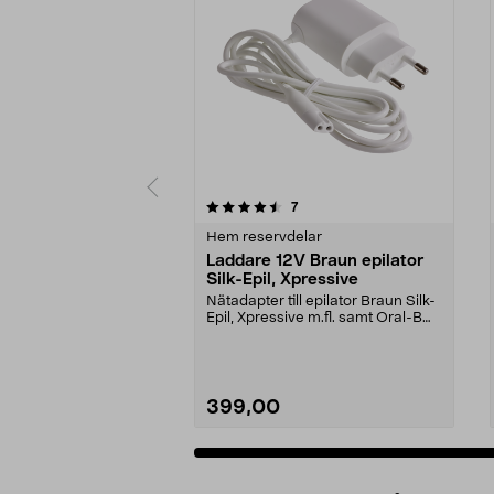
5av 5 stjärnor
4.5av 5 stjärnor
recensioner
7
Hem reservdelar
Laddare 12V Braun epilator
Silk-Epil, Xpressive
Nätadapter till epilator Braun Silk-
Epil, Xpressive m.fl. samt Oral-B
laddbart r...
399,00
Lägg i varukorg