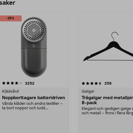
 saker
-25%
4.5av 5 stjärnor
recensioner
4.0av 5 stjärnor
recensioner
3252
256
Klädvård
Galgar
Noppborttagare batteridriven
Trägalgar med metallpi
8-pack
Vårda kläder och andra textilier –
ta bort noppor och ludd.
Elegant och gedigen galge a
Noppborttagaren fräs...
och metall – finns i flera färg
Galge med sv...