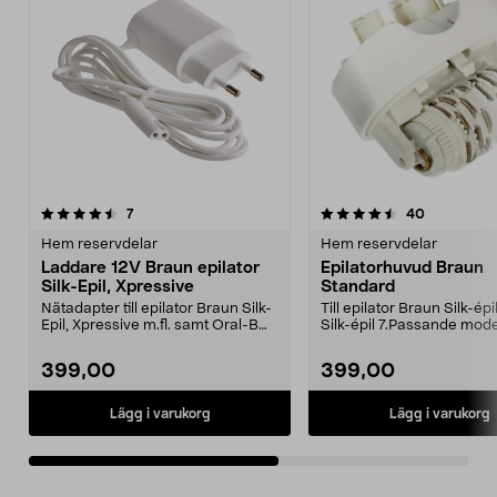
4.5av 5 stjärnor
recensioner
recensione
7
40
0.0av 5 stjärnor
Hem reservdelar
Hem reservdelar
Laddare 12V Braun epilator
Epilatorhuvud Braun
Silk-Epil, Xpressive
Standard
Nätadapter till epilator Braun Silk-
Till epilator Braun Silk-épi
Epil, Xpressive m.fl. samt Oral-B
Silk-épil 7.Passande model
laddbart r...
SES 7-88...
399,00
399,00
Lägg i varukorg
Lägg i varukorg