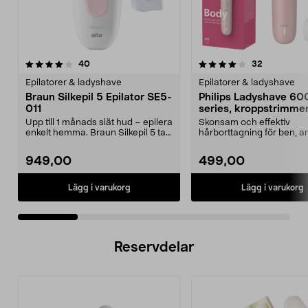
4.0 av 5 stjärnor
recensioner
4.5 av 5 stjärnor
recensione
40
32
Epilatorer & ladyshave
Epilatorer & ladyshave
Braun Silkepil 5 Epilator SE5-
Philips Ladyshave 6
011
series, kroppstrimme
BRL128/00
Upp till 1 månads slät hud – epilera
Skonsam och effektiv
enkelt hemma. Braun Silkepil 5 tar
hårborttagning för ben, 
bort äve...
och bikinilinje. Philips La...
949,00
499,00
Lägg i varukorg
Lägg i varukorg
Reservdelar