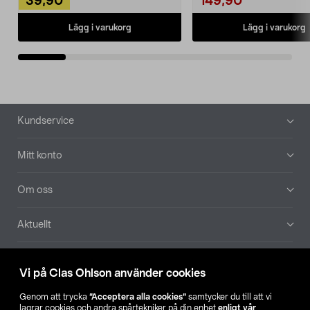
39,90
149,90
Lägg i varukorg
Lägg i varukorg
Sidfot
Kundservice
Mitt konto
Om oss
Aktuellt
Våra bolag
Vi på Clas Ohlson använder cookies
Hitta butik
Genom att trycka
”Acceptera alla cookies”
samtycker du till att vi
lagrar cookies och andra spårtekniker på din enhet
enligt vår