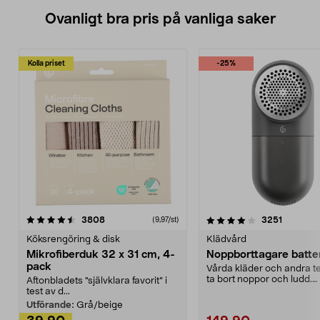
Ovanligt bra pris på vanliga saker
Kolla priset
-25%
4.0av 5 stjärnor
recensioner
4.5av 5 stjärnor
recensio
3808
3251
(9,97/st)
Köksrengöring & disk
Klädvård
Mikrofiberduk 32 x 31 cm, 4-
Noppborttagare batter
pack
Vårda kläder och andra tex
ta bort noppor och ludd.
Aftonbladets "självklara favorit” i
Noppborttagaren fräs...
test av d...
Utförande:
Grå/beige