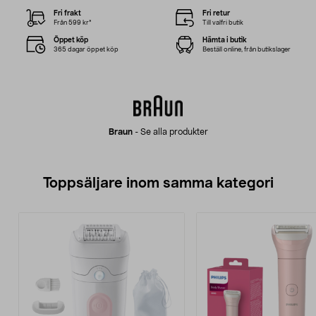
Fri frakt
Fri retur
Från 599 kr*
Till valfri butik
Öppet köp
Hämta i butik
365 dagar öppet köp
Beställ online, från butikslager
Braun
-
Se alla produkter
Toppsäljare inom samma kategori