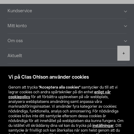
Sidfot
Kundservice
Mitt konto
Om oss
Product
+
Aktuellt
quantity
Våra bolag
Vi på Clas Ohlson använder cookies
Hitta butik
Genom att trycka
”Acceptera alla cookies”
samtycker du till att vi
lagrar cookies och andra spårtekniker på din enhet
enligt vår
cookiepolicy
för att förbättra upplevelsen på vår webbplats,
SE
NO
FI
analysera webbplatsens användning samt anpassa våra
marknadsföringsinsatser. Vi använder fyra kategorier av cookies:
nödvändiga, funktionella, analys och annonsering. För nödvändiga
cookies krävs inte ditt samtycke eftersom dessa cookies är
nödvändiga för att innehållet på webbplatsen ska kunna fungera. Om
du istället vill skräddarsy dina val kan du trycka på
inställningar
. Ditt
samtycke är frivilligt och kan återkallas när som helst genom att du