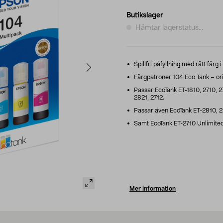
Butikslager
Hämtar lagerstatus...
Spillfri påfyllning med rätt färg i
Färgpatroner 104 Eco Tank – orig
Passar EcoTank ET-1810, 2710, 27
2821, 2712.
Passar även EcoTank ET-2810, 2
Samt EcoTank ET-2710 Unlimited
Mer information