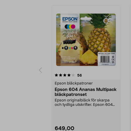
0 av 5 stjärnor
4.5 av 5 stjärnor
recensioner
56
Epson bläckpatroner
Epson 604 Ananas Multipack
bläckpatronset
Epson originalbläck för skarpa
och tydliga utskrifter. Epson 604
Ananas Multipac...
649,00