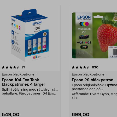
4.5 av 5 stjärnor
recensioner
4.0 av 5 stjärnor
recensioner
77
630
Epson bläckpatroner
Epson bläckpatroner
Epson 104 Eco Tank
Epson 29 bläckpatron
bläckpatroner, 4 färger
Epson originalbläck. Optima
prestanda och oö...
Spillfri påfyllning med rätt färg i rätt
behållare. Färgpatroner 104 Eco
Utförande:
Svart, Cyan, Ma
Tank – ...
Gul
549,00
699,00