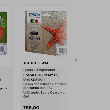
4.5 av 5 stjärnor
recensioner
4.5
434
2
Epson bläckpatroner
Epson bläckp
Epson 603 Starfish,
Epson 104 
bläckpatron
bläckpatro
l
Epson originalbläck. Optimal
Epson EcoTan
prestanda och oö...
påfyllnadsbläc
genta,
Utförande:
Svart, Cyan, Magenta,
Utförande:
Sv
Gul
799,00
179,90