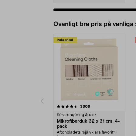
Ovanligt bra pris på vanliga
Kolla priset
5av 5 stjärnor
4.0av 5 stjärnor
recensioner
3809
Köksrengöring & disk
Mikrofiberduk 32 x 31 cm, 4-
pack
Aftonbladets "självklara favorit” i