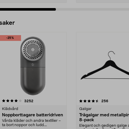
 saker
-25%
4.5av 5 stjärnor
recensioner
4.0av 5 stjärnor
recensioner
3252
256
Klädvård
Galgar
Noppborttagare batteridriven
Trägalgar med metallpi
8-pack
Vårda kläder och andra textilier –
ta bort noppor och ludd.
Elegant och gedigen galge a