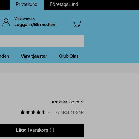
Privatkund
Företagskund
Välkommen
Logga in/Bli medlem
nden
Våra tjänster
Club Clas
Artikelnr:
38-8973
77
recensioner
Lägg i varukorg
(1)