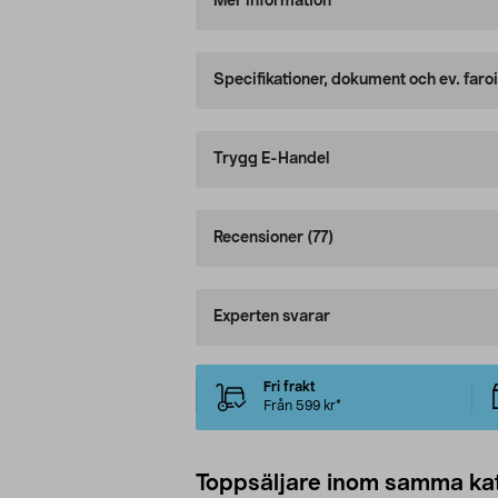
Mer information
Specifikationer, dokument och ev. faro
Trygg E-Handel
Recensioner
(77)
Experten svarar
Fri frakt
Från 599 kr*
Toppsäljare inom samma ka