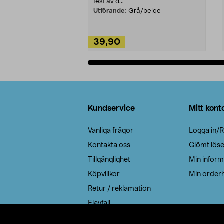
test av d...
Utförande:
Grå/beige
39,90
Lägg i varukorg
Sidfot
Kundservice
Mitt kont
Vanliga frågor
Logga in/R
Kontakta oss
Glömt lös
Tillgänglighet
Min inform
Köpvillkor
Min orderh
Retur / reklamation
Elavfall
Cookie policy