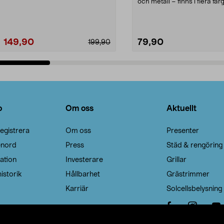
Noppborttagaren fräs...
och metall – finns i flera färg
Galge med sv...
149,90
79,90
199,90
Lägg i varukorg
Lägg i varukorg
o
Om oss
Aktuellt
egistrera
Om oss
Presenter
enord
Press
Städ & rengöring
ation
Investerare
Grillar
istorik
Hållbarhet
Grästrimmer
Karriär
Solcellsbelysning