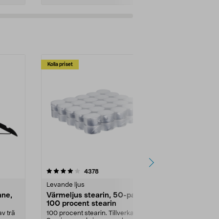
Kolla priset
Multibuy
4.5av 5 stjärnor
recensioner
4.5
4378
2
Levande ljus
Rengöringsm
nne,
Värmeljus stearin, 50-pack,
Bikarbonat
100 procent stearin
Ett allsidigt 
städning och 
v trä
100 procent stearin. Tillverkade i