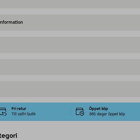
information
Fri retur
Öppet köp
Till valfri butik
365 dagar öppet köp
tegori