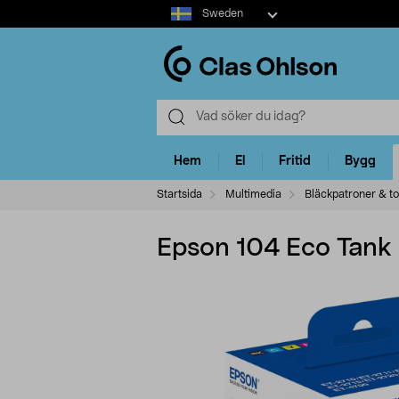
Select
Sweden
market
Hem
El
Fritid
Bygg
Startsida
Multimedia
Bläckpatroner & t
Epson 104 Eco Tank 