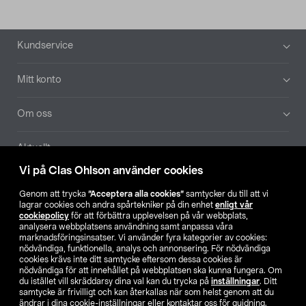
Sidfot
Kundservice
Mitt konto
Om oss
Aktuellt
Vi på Clas Ohlson använder cookies
Våra bolag
Genom att trycka
”Acceptera alla cookies”
samtycker du till att vi
lagrar cookies och andra spårtekniker på din enhet
enligt vår
Hitta butik
cookiepolicy
för att förbättra upplevelsen på vår webbplats,
analysera webbplatsens användning samt anpassa våra
marknadsföringsinsatser. Vi använder fyra kategorier av cookies:
nödvändiga, funktionella, analys och annonsering. För nödvändiga
SE
NO
FI
cookies krävs inte ditt samtycke eftersom dessa cookies är
nödvändiga för att innehållet på webbplatsen ska kunna fungera. Om
du istället vill skräddarsy dina val kan du trycka på
inställningar
. Ditt
samtycke är frivilligt och kan återkallas när som helst genom att du
ändrar i dina cookie-inställningar eller kontaktar oss för guidning.