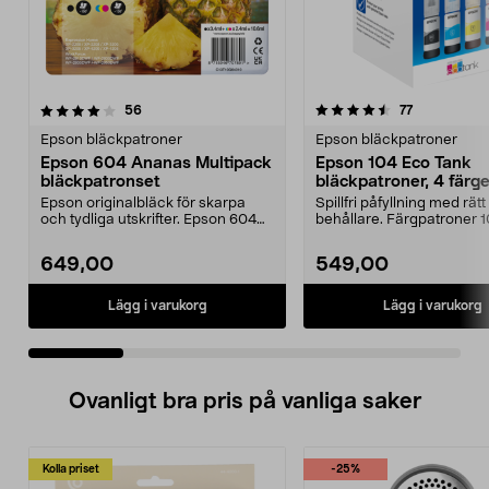
4.5 av 5 stjärnor
recensioner
4.5 av 5 stjärnor
recensioner
56
77
Epson bläckpatroner
Epson bläckpatroner
Epson 604 Ananas Multipack
Epson 104 Eco Tank
bläckpatronset
bläckpatroner, 4 färge
Epson originalbläck för skarpa
Spillfri påfyllning med rätt 
och tydliga utskrifter. Epson 604
behållare. Färgpatroner 
Ananas Multipac...
Tank – ...
649,00
549,00
Lägg i varukorg
Lägg i varukorg
Ovanligt bra pris på vanliga saker
Kolla priset
-25%