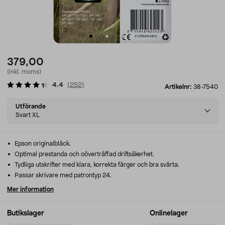
379,00
(inkl. moms)
4.4
(
252
)
Artikelnr:
38-7540
Select
Utförande
variant
Svart XL
Epson originalbläck.
Optimal prestanda och oöverträffad driftsäkerhet.
Tydliga utskrifter med klara, korrekta färger och bra svärta.
Passar skrivare med patrontyp 24.
Mer information
Butikslager
Onlinelager