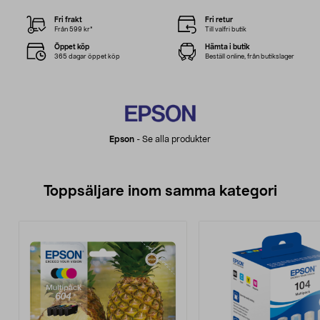
Fri frakt
Fri retur
Från 599 kr*
Till valfri butik
Öppet köp
Hämta i butik
365 dagar öppet köp
Beställ online, från butikslager
Epson
-
Se alla produkter
Toppsäljare inom samma kategori