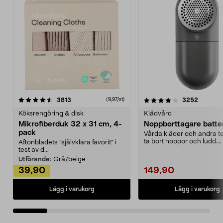
4.0av 5 stjärnor
recensioner
4.5av 5 stjärnor
recensio
3813
3252
(9,97/st)
Köksrengöring & disk
Klädvård
Mikrofiberduk 32 x 31 cm, 4-
Noppborttagare batter
pack
Vårda kläder och andra tex
ta bort noppor och ludd.
Aftonbladets "självklara favorit” i
Noppborttagaren fräs...
test av d...
Utförande:
Grå/beige
39,90
149,90
Lägg i varukorg
Lägg i varukorg