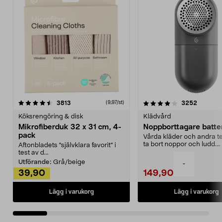
4.0av 5 stjärnor
recensioner
4.5av 5 stjärnor
recensio
3813
3252
(9,97/st)
Köksrengöring & disk
Klädvård
Mikrofiberduk 32 x 31 cm, 4-
Noppborttagare batter
pack
Vårda kläder och andra tex
ta bort noppor och ludd.
Aftonbladets "självklara favorit” i
Noppborttagaren fräs...
test av d...
Utförande:
Grå/beige
-
39,90
149,90
Lägg i varukorg
Lägg i varukorg