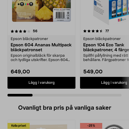
4.5 av 5 stjärnor
recensioner
4.5 av 5 stjärnor
recensioner
56
77
Epson bläckpatroner
Epson bläckpatroner
Epson 604 Ananas Multipack
Epson 104 Eco Tank
bläckpatronset
bläckpatroner, 4 färge
Epson originalbläck för skarpa
Spillfri påfyllning med rätt 
och tydliga utskrifter. Epson 604
behållare. Färgpatroner 
Ananas Multipac...
Tank – ...
649,00
549,00
Lägg i varukorg
Lägg i varukorg
Ovanligt bra pris på vanliga saker
Kolla priset
-25%