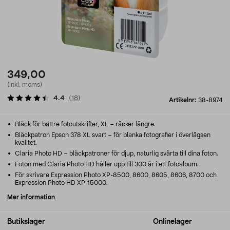
349,00
(inkl. moms)
4.4
(
18
)
Artikelnr:
38-8974
Bläck för bättre fotoutskrifter, XL – räcker längre.
Bläckpatron Epson 378 XL svart – för blanka fotografier i överlägsen
kvalitet.
Claria Photo HD – bläckpatroner för djup, naturlig svärta till dina foton.
Foton med Claria Photo HD håller upp till 300 år i ett fotoalbum.
För skrivare Expression Photo XP-8500, 8600, 8605, 8606, 8700 och
Expression Photo HD XP-15000.
Mer information
Butikslager
Onlinelager