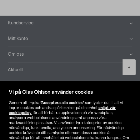
Sidfot
Kundservice
Mitt konto
Om oss
Product
+
Aktuellt
quantity
Våra bolag
Vi på Clas Ohlson använder cookies
Hitta butik
Genom att trycka
”Acceptera alla cookies”
samtycker du till att vi
lagrar cookies och andra spårtekniker på din enhet
enligt vår
cookiepolicy
för att förbättra upplevelsen på vår webbplats,
SE
NO
FI
analysera webbplatsens användning samt anpassa våra
marknadsföringsinsatser. Vi använder fyra kategorier av cookies:
nödvändiga, funktionella, analys och annonsering. För nödvändiga
cookies krävs inte ditt samtycke eftersom dessa cookies är
nödvändiga för att innehållet på webbplatsen ska kunna fungera. Om