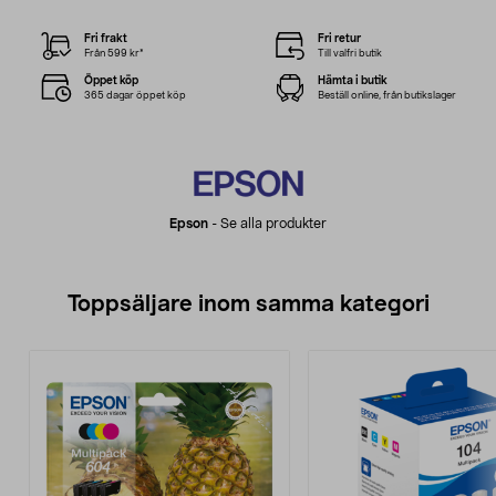
Fri frakt
Fri retur
Från 599 kr*
Till valfri butik
Öppet köp
Hämta i butik
365 dagar öppet köp
Beställ online, från butikslager
Epson
-
Se alla produkter
Toppsäljare inom samma kategori