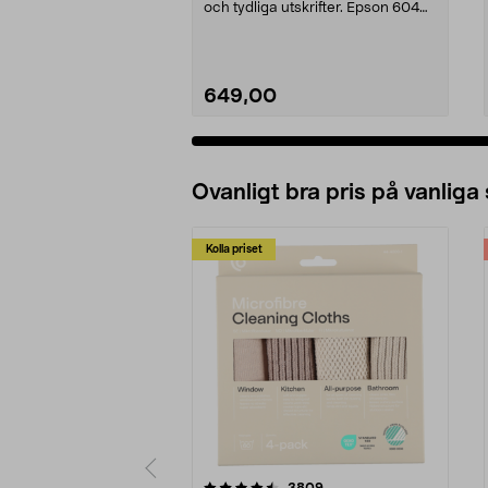
och tydliga utskrifter. Epson 604
Ananas Multipac...
649,00
Ovanligt bra pris på vanliga
Kolla priset
5av 5 stjärnor
4.0av 5 stjärnor
recensioner
3809