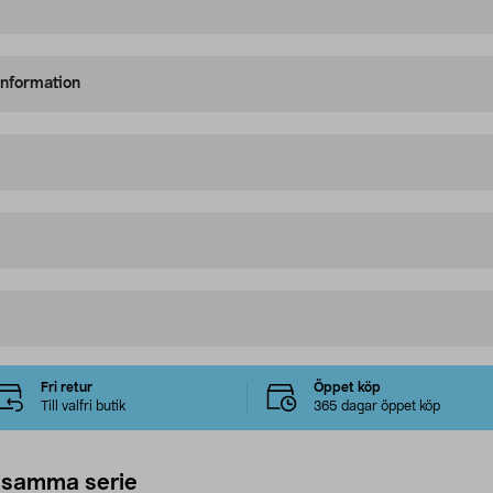
information
Fri retur
Öppet köp
Till valfri butik
365 dagar öppet köp
 samma serie