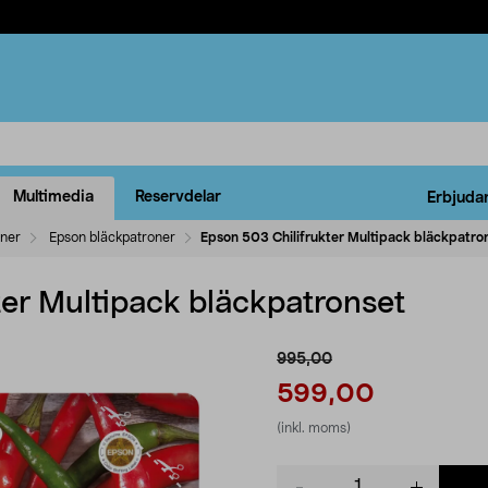
Multimedia
Reservdelar
Erbjuda
oner
Epson bläckpatroner
Epson 503 Chilifrukter Multipack bläckpatro
ter Multipack bläckpatronset
995,00
599,00
(inkl. moms)
Product