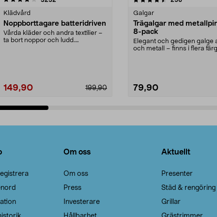
Klädvård
Galgar
Noppborttagare batteridriven
Trägalgar med metallpi
8-pack
Vårda kläder och andra textilier –
ta bort noppor och ludd.
Elegant och gedigen galge a
Noppborttagaren fräs...
och metall – finns i flera färg
Galge med sv...
149,90
79,90
199,90
Lägg i varukorg
Lägg i varukorg
o
Om oss
Aktuellt
egistrera
Om oss
Presenter
enord
Press
Städ & rengöring
ation
Investerare
Grillar
istorik
Hållbarhet
Grästrimmer