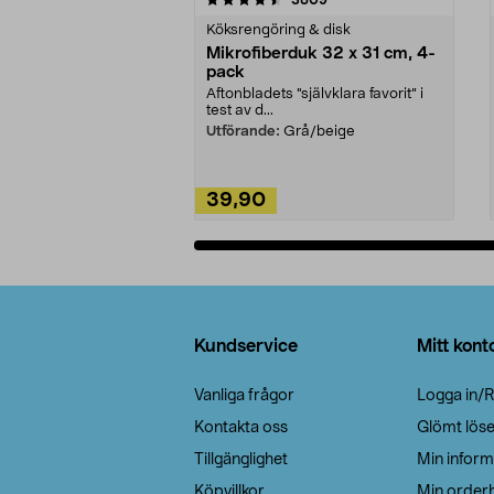
Köksrengöring & disk
Mikrofiberduk 32 x 31 cm, 4-
pack
Aftonbladets "självklara favorit” i
test av d...
Utförande:
Grå/beige
39,90
Lägg i varukorg
Sidfot
Kundservice
Mitt kont
Vanliga frågor
Logga in/R
Kontakta oss
Glömt lös
Tillgänglighet
Min inform
Köpvillkor
Min orderh