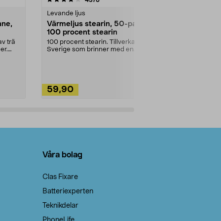
Levande ljus
Rengöringsm
nne,
Värmeljus stearin, 50-pack,
Bikarbonat
100 procent stearin
Ett allsidigt 
städning och 
v trä
100 procent stearin. Tillverkade i
ute. Städa med
er.
Sverige som brinner med en
vacker och sotfri ...
59,90
49,90
Lägg i varukorg
Lägg
Våra bolag
Clas Fixare
Batteriexperten
Teknikdelar
PhoneLife