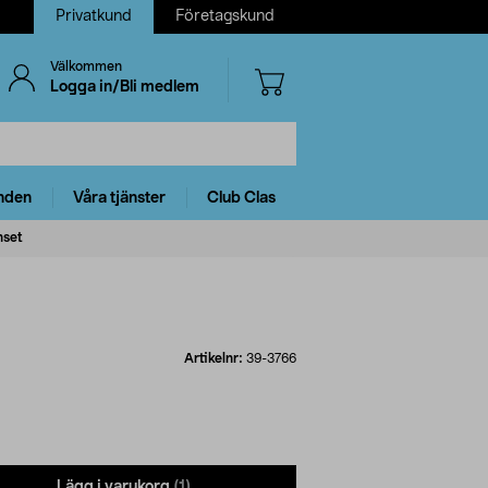
Privatkund
Företagskund
Välkommen
Logga in/Bli medlem
nden
Våra tjänster
Club Clas
nset
Artikelnr:
39-3766
Lägg i varukorg
(1)