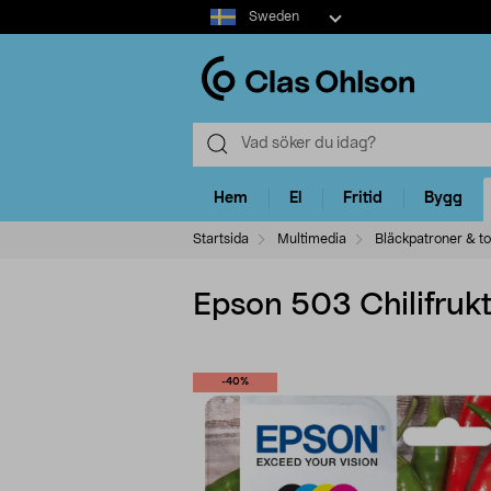
Select
Sweden
market
Hem
El
Fritid
Bygg
Startsida
Multimedia
Bläckpatroner & t
Epson 503 Chilifruk
-40%