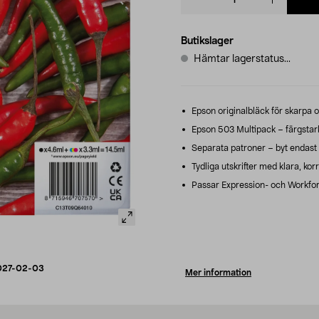
quantity
Butikslager
Hämtar lagerstatus...
Epson originalbläck för skarpa oc
Epson 503 Multipack – färgstarka
Separata patroner – byt endast d
Tydliga utskrifter med klara, kor
Passar Expression- och Workfor
027-02-03
Mer information