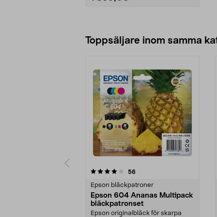
Lägg i varukorg
Toppsäljare inom samma ka
0 av 5 stjärnor
4.5 av 5 stjärnor
recensioner
56
Epson bläckpatroner
Epson 604 Ananas Multipack
bläckpatronset
Epson originalbläck för skarpa