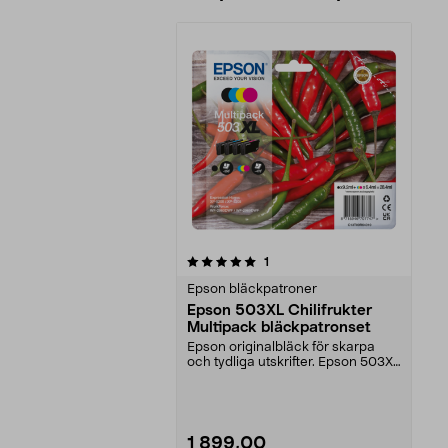
0av 5 stjärnor
recensioner
1
Epson bläckpatroner
Epson 503XL Chilifrukter
Multipack bläckpatronset
Epson originalbläck för skarpa
och tydliga utskrifter. Epson 503XL
Multipack – f...
1 899,00