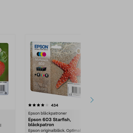
4.5 av 5 stjärnor
recensioner
4.5
434
2
Epson bläckpatroner
Epson bläckp
Epson 603 Starfish,
Epson 104 
bläckpatron
bläckpatro
l
Epson originalbläck. Optimal
Epson EcoTan