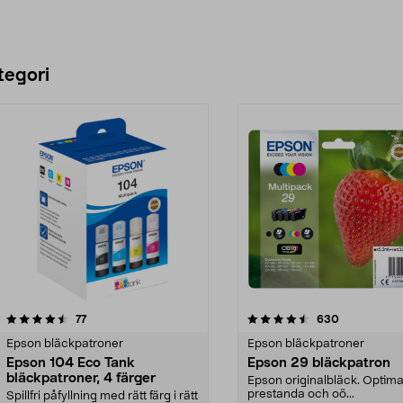
tegori
4.5 av 5 stjärnor
recensioner
4.0 av 5 stjärnor
recensioner
77
630
Epson bläckpatroner
Epson bläckpatroner
Epson 104 Eco Tank
Epson 29 bläckpatron
bläckpatroner, 4 färger
Epson originalbläck. Optima
prestanda och oö...
Spillfri påfyllning med rätt färg i rätt