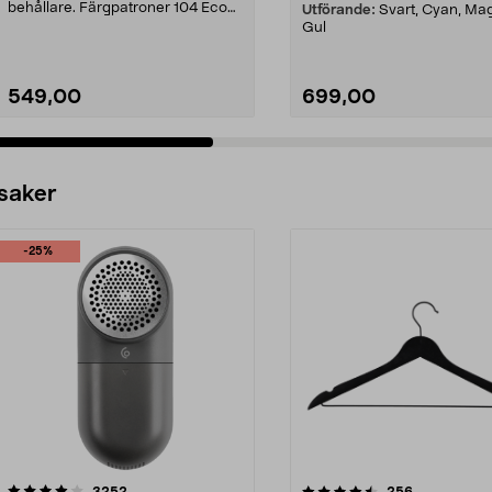
behållare. Färgpatroner 104 Eco
Utförande:
Svart, Cyan, Ma
Tank – ...
Gul
549,00
699,00
 saker
-25%
4.5av 5 stjärnor
recensioner
4.0av 5 stjärnor
recensioner
3252
256