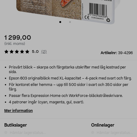
1 299,00
(inkl. moms)
5.0
(
2
)
Artikelnr:
39-4296
Prisvärt bläck – skarpa och färgstarka utskrifter med låg kostnad per
sida.
Epson 603 originalbläck med XL-kapacitet – 4-pack med svart och färg.
För kontoret eller hemma – upp till 500 sidor i svart och 350 sidor per
färg.
Passar flera Expression Home och WorkForce-bläckstråleskrivare.
4 patroner ingår (cyan, magenta, gul, svart).
Mer information
Butikslager
Onlinelager
Hämtar lagerstatus...
Hämtar lagerstatus...