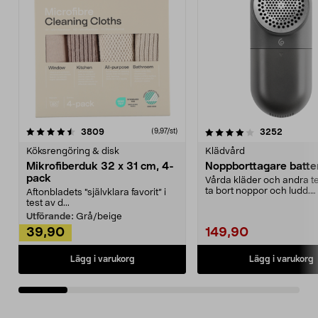
4.0av 5 stjärnor
recensioner
4.5av 5 stjärnor
recensio
3809
3252
(9,97/st)
Köksrengöring & disk
Klädvård
Mikrofiberduk 32 x 31 cm, 4-
Noppborttagare batter
pack
Vårda kläder och andra tex
ta bort noppor och ludd.
Aftonbladets "självklara favorit” i
Noppborttagaren fräs...
test av d...
Utförande:
Grå/beige
39,90
149,90
Lägg i varukorg
Lägg i varukorg