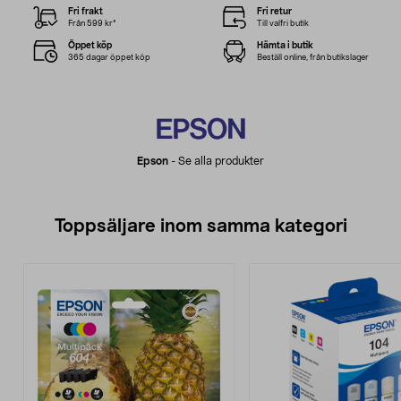
Fri frakt
Fri retur
Från 599 kr*
Till valfri butik
Öppet köp
Hämta i butik
365 dagar öppet köp
Beställ online, från butikslager
Epson
-
Se alla produkter
Toppsäljare inom samma kategori