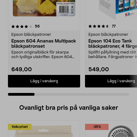
4.5 av 5 stjärnor
recensioner
4.5 av 5 stjärnor
recensioner
56
77
Epson bläckpatroner
Epson bläckpatroner
Epson 604 Ananas Multipack
Epson 104 Eco Tank
bläckpatronset
bläckpatroner, 4 färge
Epson originalbläck för skarpa
Spillfri påfyllning med rätt 
och tydliga utskrifter. Epson 604
behållare. Färgpatroner 
Ananas Multipac...
Tank – ...
649,00
549,00
Lägg i varukorg
Lägg i varukorg
Ovanligt bra pris på vanliga saker
Kolla priset
-25%