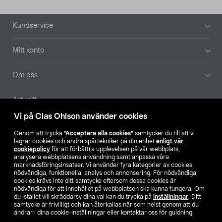
Sidfot
Kundservice
Mitt konto
Om oss
Aktuellt
Vi på Clas Ohlson använder cookies
Våra bolag
Genom att trycka
”Acceptera alla cookies”
samtycker du till att vi
lagrar cookies och andra spårtekniker på din enhet
enligt vår
Hitta butik
cookiepolicy
för att förbättra upplevelsen på vår webbplats,
analysera webbplatsens användning samt anpassa våra
marknadsföringsinsatser. Vi använder fyra kategorier av cookies:
nödvändiga, funktionella, analys och annonsering. För nödvändiga
SE
NO
FI
cookies krävs inte ditt samtycke eftersom dessa cookies är
nödvändiga för att innehållet på webbplatsen ska kunna fungera. Om
du istället vill skräddarsy dina val kan du trycka på
inställningar
. Ditt
samtycke är frivilligt och kan återkallas när som helst genom att du
ändrar i dina cookie-inställningar eller kontaktar oss för guidning.