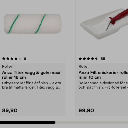
4.5 av 5 stjärnor
recensioner
4.5 av 5 stjärnor
recensioner
9
55
Roller
Roller
Anza Titex vägg & golv maxi
Anza Filt snickerier roll
roller 18 cm
mini 10 cm
Utbytesroller för slät finish – extra
Roller specialdesignad för ex
bra till matta färger. Titex vägg &
och slät finish. Filt Rollerset 
golv m...
rol...
89,90
99,90