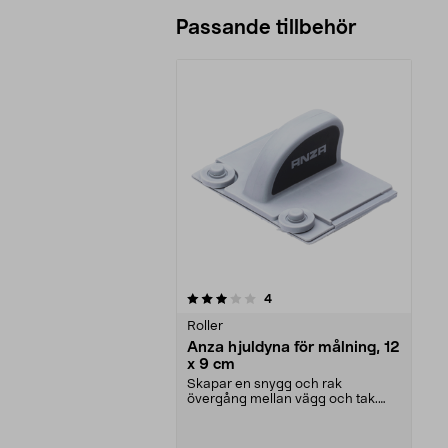
Passande tillbehör
0av 5 stjärnor
recensioner
4
Roller
Anza hjuldyna för målning, 12
x 9 cm
Skapar en snygg och rak
övergång mellan vägg och tak.
Anza hjuldyna – gör det en...