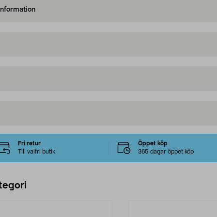
information
Fri retur
Öppet köp
Till valfri butik
365 dagar öppet köp
tegori