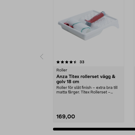
5 av 5 stjärnor
4.0 av 5 stjärnor
recensioner
33
Roller
Anza Titex rollerset vägg &
golv 18 cm
Roller för slät finish – extra bra till
matta färger. Titex Rollerset –
täcker b...
169,00