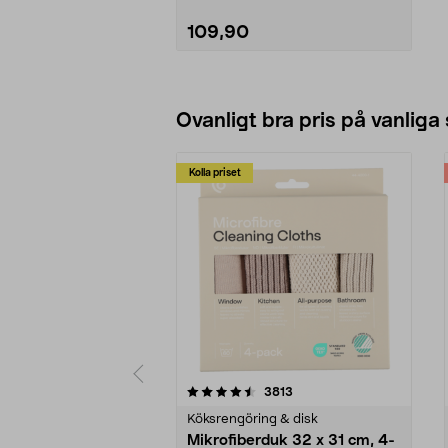
109,90
Lägg i varukorg
Ovanligt bra pris på vanliga
Kolla priset
5av 5 stjärnor
4.0av 5 stjärnor
recensioner
3813
Köksrengöring & disk
Mikrofiberduk 32 x 31 cm, 4-