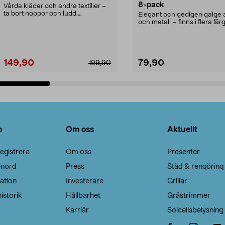
8-pack
Vårda kläder och andra textilier –
ta bort noppor och ludd.
Elegant och gedigen galge a
Noppborttagaren fräs...
och metall – finns i flera färg
Galge med sv...
149,90
79,90
199,90
Lägg i varukorg
Lägg i varukorg
o
Om oss
Aktuellt
egistrera
Om oss
Presenter
enord
Press
Städ & rengöring
ation
Investerare
Grillar
istorik
Hållbarhet
Grästrimmer
Karriär
Solcellsbelysning