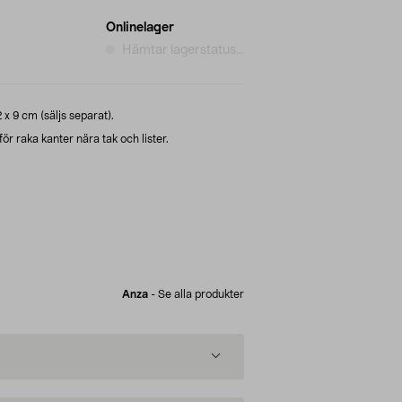
Onlinelager
Hämtar lagerstatus...
2 x 9 cm (säljs separat).
ör raka kanter nära tak och lister.
Anza
-
Se alla produkter