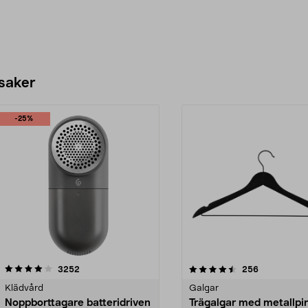
 saker
-25%
4.5av 5 stjärnor
recensioner
4.0av 5 stjärnor
recensioner
3252
256
Klädvård
Galgar
Noppborttagare batteridriven
Trägalgar med metallpi