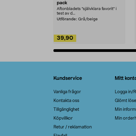
pack
Aftonbladets "självklara favorit” i
test av d...
Utförande:
Grå/beige
39,90
Lägg i varukorg
Sidfot
Kundservice
Mitt kont
Vanliga frågor
Logga in/R
Kontakta oss
Glömt lös
Tillgänglighet
Min inform
Köpvillkor
Min orderh
Retur / reklamation
Elavfall