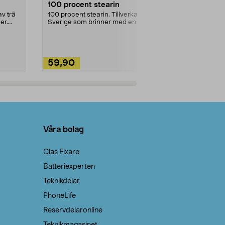
100 procent stearin
Ett allsidigt 
städning och 
v trä
100 procent stearin. Tillverkade i
ute. Städa med
er.
Sverige som brinner med en
vacker och sotfri ...
59,90
49,90
Lägg i varukorg
Lägg
Våra bolag
Clas Fixare
Batteriexperten
Teknikdelar
PhoneLife
Reservdelaronline
Teknikmagasinet