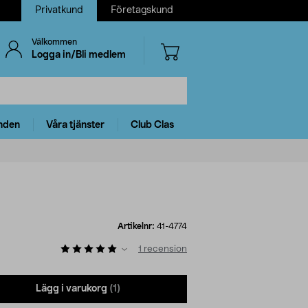
Privatkund
Företagskund
Välkommen
Logga in/Bli medlem
nden
Våra tjänster
Club Clas
Artikelnr:
41-4774
1
recension
Lägg i varukorg
(1)