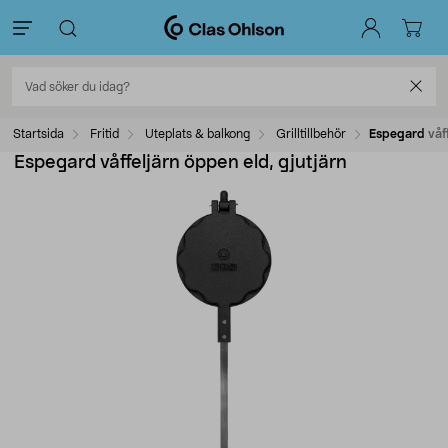
Startsida
Fritid
Uteplats & balkong
Grilltillbehör
Espegard våff
Espegard våffeljärn öppen eld, gjutjärn