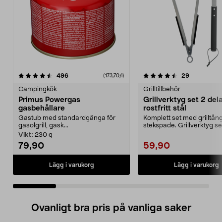
4.5 av 5 stjärnor
recensioner
4.5 av 5 stjärnor
recensione
496
29
(173,70/l)
Campingkök
Grilltillbehör
Primus Powergas
Grillverktyg set 2 dela
gasbehållare
rostfritt stål
Gastub med standardgänga för
Komplett set med grilltån
gasolgrill, gask...
stekspade. Grillverktyg set
delar i rostfritt...
Vikt:
230 g
79,90
59,90
Lägg i varukorg
Lägg i varukorg
Ovanligt bra pris på vanliga saker