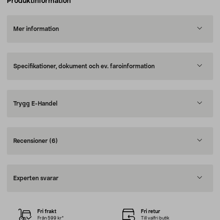
Produktinformation
Mer information
Specifikationer, dokument och ev. faroinformation
Trygg E-Handel
Recensioner
(6)
Experten svarar
Fri frakt
Fri retur
Från 599 kr*
Till valfri butik