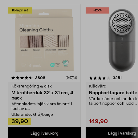
Kolla priset
-25%
4.0av 5 stjärnor
recensioner
4.5av 5 stjärnor
recensio
3808
3251
(9,97/st)
Köksrengöring & disk
Klädvård
Mikrofiberduk 32 x 31 cm, 4-
Noppborttagare batter
pack
Vårda kläder och andra tex
ta bort noppor och ludd.
Aftonbladets "självklara favorit” i
Noppborttagaren fräs...
test av d...
Utförande:
Grå/beige
39,90
149,90
Lägg i varukorg
Lägg i varukorg