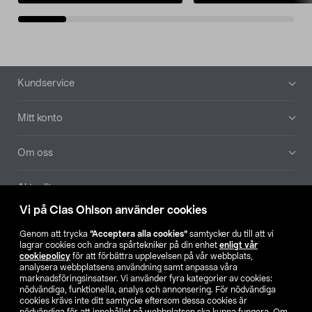
Sidfot
Kundservice
Mitt konto
Om oss
Aktuellt
Vi på Clas Ohlson använder cookies
Våra bolag
Genom att trycka
”Acceptera alla cookies”
samtycker du till att vi
lagrar cookies och andra spårtekniker på din enhet
enligt vår
Hitta butik
cookiepolicy
för att förbättra upplevelsen på vår webbplats,
analysera webbplatsens användning samt anpassa våra
marknadsföringsinsatser. Vi använder fyra kategorier av cookies:
nödvändiga, funktionella, analys och annonsering. För nödvändiga
SE
NO
FI
cookies krävs inte ditt samtycke eftersom dessa cookies är