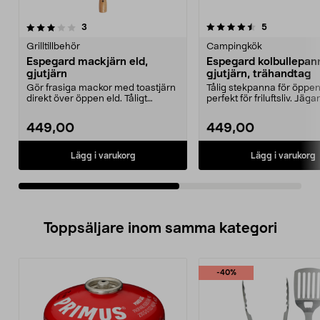
4.5av 5 stjärnor
recensioner
5.0av 5 stjärnor
recensioner
3
5
Grilltillbehör
Campingkök
Espegard mackjärn eld,
Espegard kolbullepan
gjutjärn
gjutjärn, trähandtag
Gör frasiga mackor med toastjärn
Tålig stekpanna för öppen
direkt över öppen eld. Tåligt
perfekt för friluftsliv. Jäg
smörgåsjärn i gju...
gjutjärn f...
449,00
449,00
Lägg i varukorg
Lägg i varukorg
Toppsäljare inom samma kategori
-40%