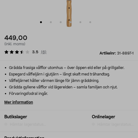
449,00
(inkl. moms)
3.5
(
6
)
Artikelnr:
31-8897-1
Grädda frasiga våfflor utomhus – över öppen eld eller på grillgaller.
Espegard våffeljärn i gjutjärn – långt skaft med trähandtag.
Våffeljärnet håller värmen länge för jämn gräddning.
Grädda gyllene våfflor vid lägerelden – samla familjen och njut.
Förvaringsfodral ingår.
Mer information
Butikslager
Onlinelager
Hämtar lagerstatus...
Hämtar lagerstatus...