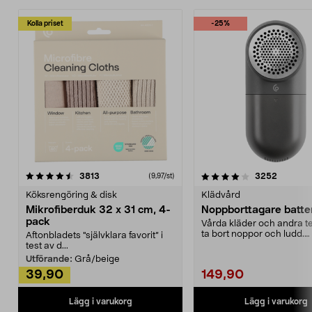
Kolla priset
-25%
4.0av 5 stjärnor
recensioner
4.5av 5 stjärnor
recensio
3813
3252
(9,97/st)
Köksrengöring & disk
Klädvård
Mikrofiberduk 32 x 31 cm, 4-
Noppborttagare batter
pack
Vårda kläder och andra tex
ta bort noppor och ludd.
Aftonbladets "självklara favorit” i
Noppborttagaren fräs...
test av d...
Utförande:
Grå/beige
39,90
149,90
Lägg i varukorg
Lägg i varukorg