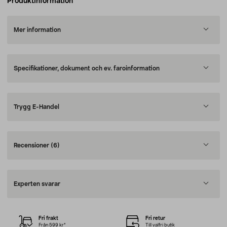
Produktinformation
Mer information
Specifikationer, dokument och ev. faroinformation
Trygg E-Handel
Recensioner
(6)
Experten svarar
Fri frakt
Fri retur
Från 599 kr*
Till valfri butik