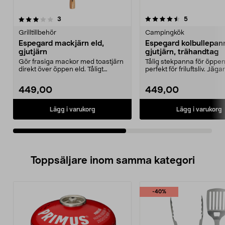
4.5av 5 stjärnor
recensioner
5.0av 5 stjärnor
recensioner
3
5
Grilltillbehör
Campingkök
Espegard mackjärn eld,
Espegard kolbullepan
gjutjärn
gjutjärn, trähandtag
Gör frasiga mackor med toastjärn
Tålig stekpanna för öppen
direkt över öppen eld. Tåligt
perfekt för friluftsliv. Jäg
smörgåsjärn i gju...
gjutjärn f...
449,00
449,00
Lägg i varukorg
Lägg i varukorg
Toppsäljare inom samma kategori
-40%