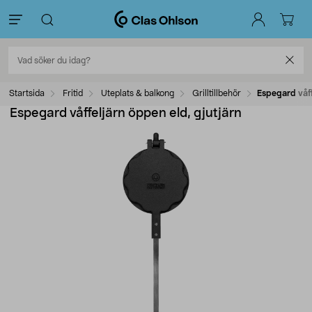
Startsida
Fritid
Uteplats & balkong
Grilltillbehör
Espegard våff
Espegard våffeljärn öppen eld, gjutjärn