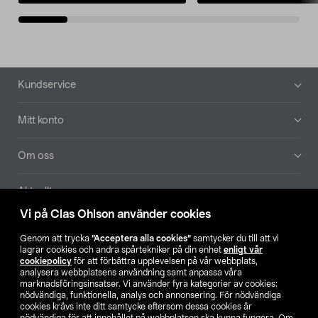
Sidfot
Kundservice
Mitt konto
Om oss
Aktuellt
Vi på Clas Ohlson använder cookies
Våra bolag
Genom att trycka
”Acceptera alla cookies”
samtycker du till att vi
lagrar cookies och andra spårtekniker på din enhet
enligt vår
Hitta butik
cookiepolicy
för att förbättra upplevelsen på vår webbplats,
analysera webbplatsens användning samt anpassa våra
marknadsföringsinsatser. Vi använder fyra kategorier av cookies:
nödvändiga, funktionella, analys och annonsering. För nödvändiga
SE
NO
FI
cookies krävs inte ditt samtycke eftersom dessa cookies är