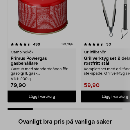
4.5 av 5 stjärnor
recensioner
4.5 av 5 stjärnor
recensione
498
30
(173,70/l)
Campingkök
Grilltillbehör
Primus Powergas
Grillverktyg set 2 dela
gasbehållare
rostfritt stål
Gastub med standardgänga för
Komplett set med grilltån
gasolgrill, gask...
stekspade. Grillverktyg set
delar i rostfritt...
Vikt:
230 g
79,90
59,90
Lägg i varukorg
Lägg i varukorg
Ovanligt bra pris på vanliga saker