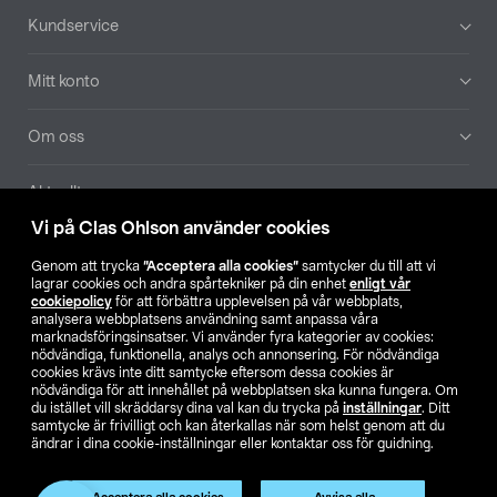
Sidfot
Kundservice
Mitt konto
Om oss
Aktuellt
Vi på Clas Ohlson använder cookies
Våra bolag
Genom att trycka
”Acceptera alla cookies”
samtycker du till att vi
lagrar cookies och andra spårtekniker på din enhet
enligt vår
Hitta butik
cookiepolicy
för att förbättra upplevelsen på vår webbplats,
analysera webbplatsens användning samt anpassa våra
marknadsföringsinsatser. Vi använder fyra kategorier av cookies:
nödvändiga, funktionella, analys och annonsering. För nödvändiga
SE
NO
FI
cookies krävs inte ditt samtycke eftersom dessa cookies är
nödvändiga för att innehållet på webbplatsen ska kunna fungera. Om
du istället vill skräddarsy dina val kan du trycka på
inställningar
. Ditt
samtycke är frivilligt och kan återkallas när som helst genom att du
ändrar i dina cookie-inställningar eller kontaktar oss för guidning.