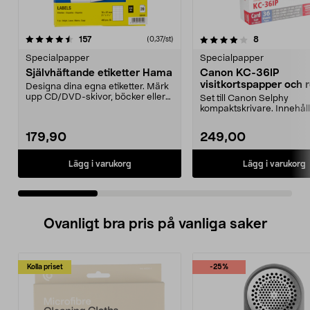
4.0 av 5 stjärnor
recensioner
4.5 av 5 stjärnor
recensioner
157
8
(0,37/st)
Specialpapper
Specialpapper
Självhäftande etiketter Hama
Canon KC-36IP
visitkortspapper och re
Designa dina egna etiketter. Märk
med färgfolie
upp CD/DVD-skivor, böcker eller
Set till Canon Selphy
foton, enkelt ...
kompaktskrivare. Innehål
färgfolie och 36 papper. Fo
179,90
249,00
Lägg i varukorg
Lägg i varukorg
Ovanligt bra pris på vanliga saker
Kolla priset
-25%