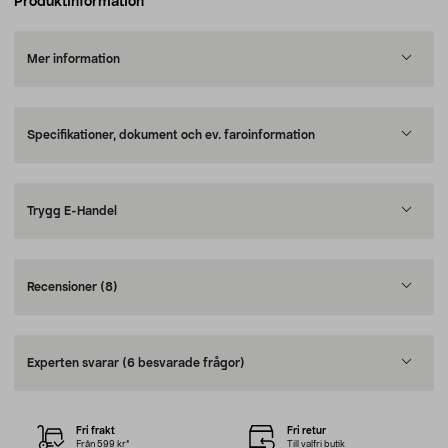
Produktinformation
Mer information
Specifikationer, dokument och ev. faroinformation
Trygg E-Handel
Recensioner
(8)
Experten svarar
(6 besvarade frågor)
Fri frakt
Fri retur
Från 599 kr*
Till valfri butik