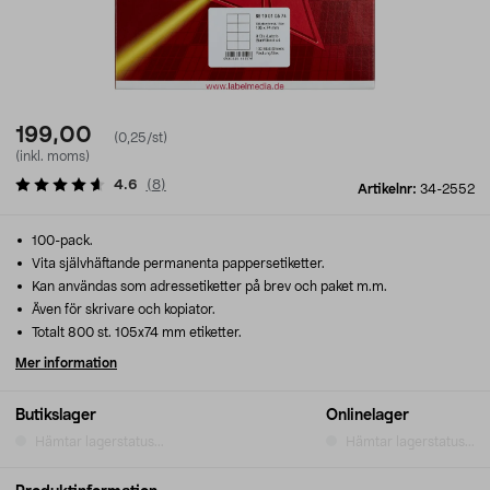
199,00
(0,25/st)
(inkl. moms)
4.6
(
8
)
Artikelnr:
34-2552
100-pack.
Vita självhäftande permanenta pappersetiketter.
Kan användas som adressetiketter på brev och paket m.m.
Även för skrivare och kopiator.
Totalt 800 st. 105x74 mm etiketter.
Mer information
Butikslager
Onlinelager
Hämtar lagerstatus...
Hämtar lagerstatus...