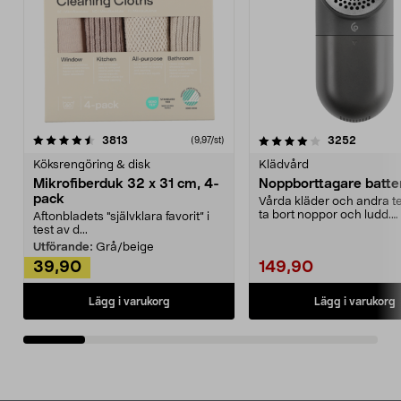
4.0av 5 stjärnor
recensioner
4.5av 5 stjärnor
recensio
3813
3252
(9,97/st)
Köksrengöring & disk
Klädvård
Mikrofiberduk 32 x 31 cm, 4-
Noppborttagare batter
pack
Vårda kläder och andra tex
ta bort noppor och ludd.
Aftonbladets "självklara favorit” i
Noppborttagaren fräs...
test av d...
Utförande:
Grå/beige
39,90
149,90
Lägg i varukorg
Lägg i varukorg