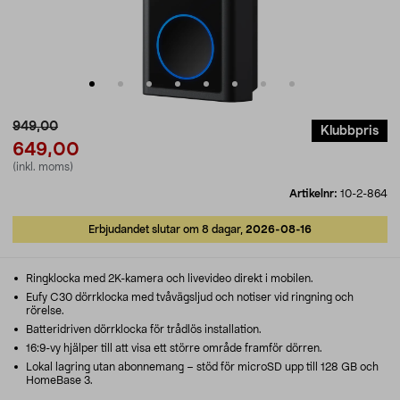
949,00
Klubbpris
649,00
(inkl. moms)
Artikelnr:
10-2-864
Erbjudandet slutar om 8 dagar,
2026-08-16
Ringklocka med 2K-kamera och livevideo direkt i mobilen.
Eufy C30 dörrklocka med tvåvägsljud och notiser vid ringning och
rörelse.
Batteridriven dörrklocka för trådlös installation.
16:9-vy hjälper till att visa ett större område framför dörren.
Lokal lagring utan abonnemang – stöd för microSD upp till 128 GB och
HomeBase 3.