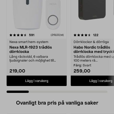
4.5 av 5 stjärnor
recensioner
4.5 av 5 stjärnor
recensione
591
122
(219,00/st)
Nexa smart hem-system
Dörrklockor & dörröga
Nexa MLR-1923 trådlös
Habo Nordic trådlös
dörrklocka
dörrklocka med tryc
Lång räckvidd, 6 valbara
Trådlös dörrklocka med upp
ljudsignaler och möjlighet till
100 meters rä...
ljusindikering. Nexa ML...
Färg:
Svart
219,00
259,00
Lägg i varukorg
Lägg i varukorg
Ovanligt bra pris på vanliga saker