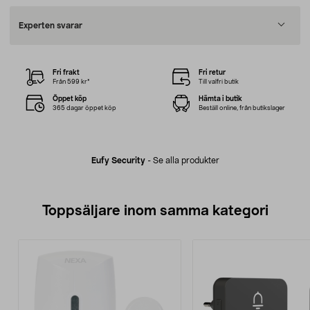
Experten svarar
Fri frakt
Fri retur
Från 599 kr*
Till valfri butik
Öppet köp
Hämta i butik
365 dagar öppet köp
Beställ online, från butikslager
Eufy Security
-
Se alla produkter
Toppsäljare inom samma kategori