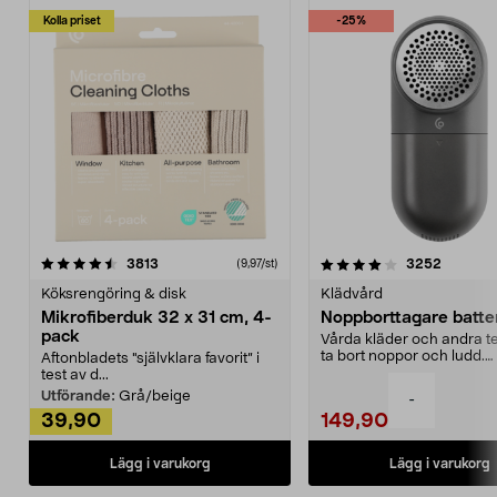
Kolla priset
-25%
4.0av 5 stjärnor
recensioner
4.5av 5 stjärnor
recensio
3813
3252
(9,97/st)
Köksrengöring & disk
Klädvård
Mikrofiberduk 32 x 31 cm, 4-
Noppborttagare batter
pack
Vårda kläder och andra tex
ta bort noppor och ludd.
Aftonbladets "självklara favorit” i
Noppborttagaren fräs...
test av d...
Utförande:
Grå/beige
-
39,90
149,90
Lägg i varukorg
Lägg i varukorg