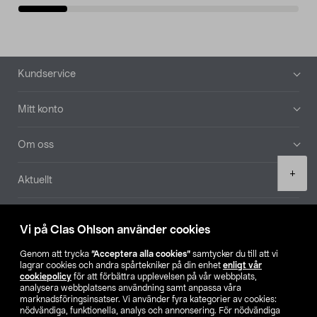
Sidfot
Kundservice
Mitt konto
Om oss
Product
+
Aktuellt
quantity
Våra bolag
Vi på Clas Ohlson använder cookies
Hitta butik
Genom att trycka
”Acceptera alla cookies”
samtycker du till att vi
lagrar cookies och andra spårtekniker på din enhet
enligt vår
cookiepolicy
för att förbättra upplevelsen på vår webbplats,
SE
NO
FI
analysera webbplatsens användning samt anpassa våra
marknadsföringsinsatser. Vi använder fyra kategorier av cookies:
nödvändiga, funktionella, analys och annonsering. För nödvändiga