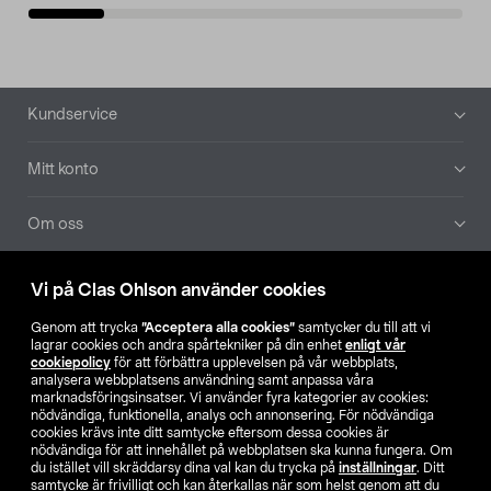
Sidfot
Kundservice
Mitt konto
Om oss
Aktuellt
Vi på Clas Ohlson använder cookies
Genom att trycka
”Acceptera alla cookies”
samtycker du till att vi
Våra bolag
lagrar cookies och andra spårtekniker på din enhet
enligt vår
cookiepolicy
för att förbättra upplevelsen på vår webbplats,
analysera webbplatsens användning samt anpassa våra
Hitta butik
marknadsföringsinsatser. Vi använder fyra kategorier av cookies:
nödvändiga, funktionella, analys och annonsering. För nödvändiga
cookies krävs inte ditt samtycke eftersom dessa cookies är
SE
NO
FI
nödvändiga för att innehållet på webbplatsen ska kunna fungera. Om
du istället vill skräddarsy dina val kan du trycka på
inställningar
. Ditt
samtycke är frivilligt och kan återkallas när som helst genom att du