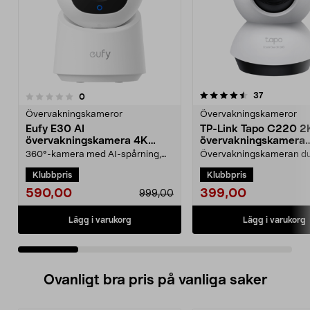
4.5 av 5 stjärnor
recensioner
37
recensioner
0
0.0 av 5 stjärnor
Övervakningskameror
Övervakningskameror
Eufy E30 AI
TP-Link Tapo C220 2
övervakningskamera 4K
övervakningskamera
inomhus
inomhus
360°-kamera med AI-spårning,
Övervakningskameran d
livevideo och tvåvägsljud direkt i
skräddarsy efter dina be
Klubbpris
Klubbpris
mobilen. Eufy E3...
med smart AI. TP-Link T...
590,00
399,00
999,00
Lägg i varukorg
Lägg i varukorg
Ovanligt bra pris på vanliga saker