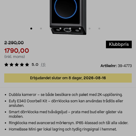
2 290,00
Klubbpris
1790,00
(inkl. moms)
5.0
(
1
)
Artikelnr:
39-4773
Erbjudandet slutar om 8 dagar,
2026-08-16
Dubbla kameror – se både besökare och paket med 2K-upplösning.
Eufy E340 Doorbell Kit – dörrklocka som kan användas trådlös eller
ansluten.
Smart dörrklocka med tvåvägsljud – prata med bud eller gäster via
mobilen.
Ringklocka med avancerad mörkersyn. IP65-klassad och tål alla väder.
HomeBase Mini ger lokal lagring och tydlig ringsignal i hemmet.