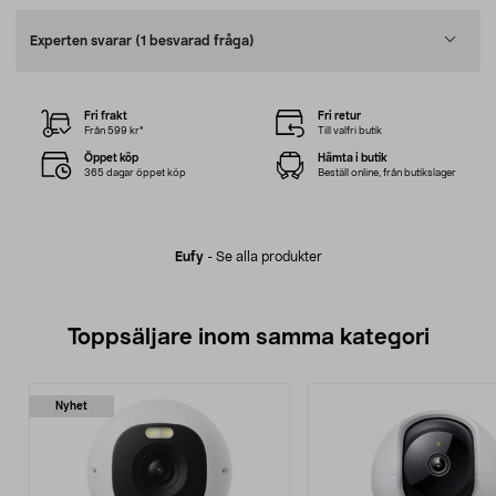
Experten svarar
(1 besvarad fråga)
Fri frakt
Fri retur
Från 599 kr*
Till valfri butik
Öppet köp
Hämta i butik
365 dagar öppet köp
Beställ online, från butikslager
Eufy
-
Se alla produkter
Toppsäljare inom samma kategori
Nyhet