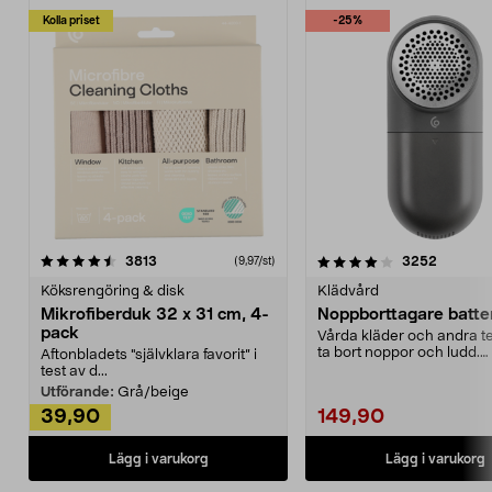
Kolla priset
-25%
4.0av 5 stjärnor
recensioner
4.5av 5 stjärnor
recensio
3813
3252
(9,97/st)
Köksrengöring & disk
Klädvård
Mikrofiberduk 32 x 31 cm, 4-
Noppborttagare batter
pack
Vårda kläder och andra tex
ta bort noppor och ludd.
Aftonbladets "självklara favorit” i
Noppborttagaren fräs...
test av d...
Utförande:
Grå/beige
39,90
149,90
Lägg i varukorg
Lägg i varukorg