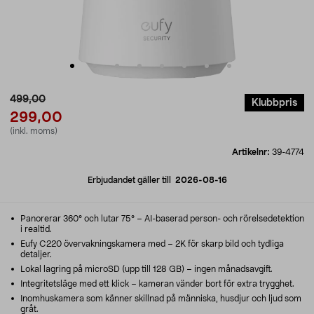
499,00
Klubbpris
299,00
(inkl. moms)
Artikelnr:
39-4774
Erbjudandet gäller till
2026-08-16
Panorerar 360° och lutar 75° – AI-baserad person- och rörelsedetektion
i realtid.
Eufy C220 övervakningskamera med – 2K för skarp bild och tydliga
detaljer.
Lokal lagring på microSD (upp till 128 GB) – ingen månadsavgift.
Integritetsläge med ett klick – kameran vänder bort för extra trygghet.
Inomhuskamera som känner skillnad på människa, husdjur och ljud som
gråt.