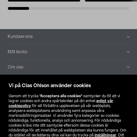
Sidfot
Kundservice
Mitt konto
Om oss
Aktuellt
Vi på Clas Ohlson använder cookies
Genom att trycka
”Acceptera alla cookies”
samtycker du till att vi
Våra bolag
lagrar cookies och andra spårtekniker på din enhet
enligt vår
cookiepolicy
för att förbättra upplevelsen på vår webbplats,
analysera webbplatsens användning samt anpassa våra
Hitta butik
marknadsföringsinsatser. Vi använder fyra kategorier av cookies:
nödvändiga, funktionella, analys och annonsering. För nödvändiga
cookies krävs inte ditt samtycke eftersom dessa cookies är
SE
NO
FI
nödvändiga för att innehållet på webbplatsen ska kunna fungera. Om
du istället vill skräddarsy dina val kan du trycka på
inställningar
. Ditt