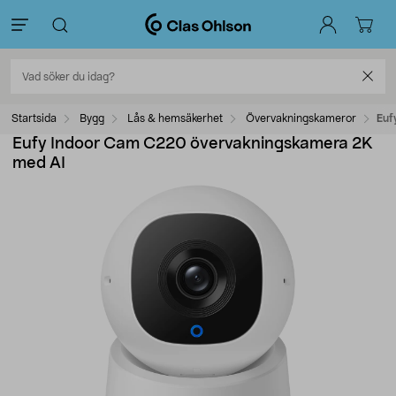
Startsida
Bygg
Lås & hemsäkerhet
Övervakningskameror
Euf
Eufy Indoor Cam C220 övervakningskamera 2K
med AI