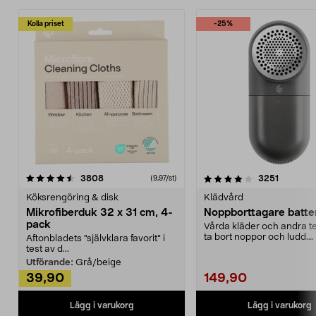
Kolla priset
-25%
4.0av 5 stjärnor
recensioner
4.5av 5 stjärnor
recensio
3808
3251
(9,97/st)
Köksrengöring & disk
Klädvård
Mikrofiberduk 32 x 31 cm, 4-
Noppborttagare batter
pack
Vårda kläder och andra tex
ta bort noppor och ludd.
Aftonbladets "självklara favorit” i
Noppborttagaren fräs...
test av d...
Utförande:
Grå/beige
39,90
149,90
Lägg i varukorg
Lägg i varukorg