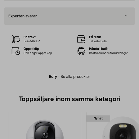
Experten svarar
Fri frakt
Fri retur
Från 599 kr*
Till valfri butik
Öppet köp
Hämta i butik
365 dagar öppet köp
Beställ online, från butikslager
Eufy
-
Se alla produkter
Toppsäljare inom samma kategori
Nyhet