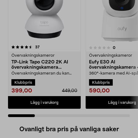
recensioner
4.5 av 5 stjärnor
37
recensioner
0
0.0 av 5 stjärnor
Övervakningskameror
Övervakningskameror
TP-Link Tapo C220 2K AI
Eufy E30 AI
övervakningskamera
övervakningskamera
inomhus
inomhus
Övervakningskameran du kan
360°-kamera med AI-spå
skräddarsy efter dina behov –
livevideo och tvåvägsljud d
Klubbpris
Klubbpris
med smart AI. TP-Link T...
mobilen. Eufy E3...
399,00
590,00
449,00
Lägg i varukorg
Lägg i varukorg
Ovanligt bra pris på vanliga saker